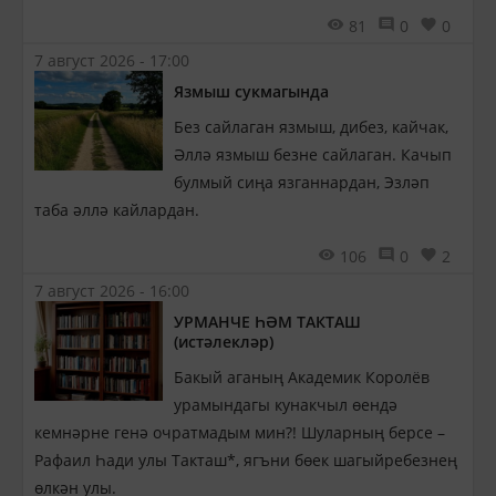
81
0
0
7 август 2026 - 17:00
Язмыш сукмагында
Без сайлаган язмыш, дибез, кайчак,
Әллә язмыш безне сайлаган. Качып
булмый сиңа язганнардан, Эзләп
таба әллә кайлардан.
106
0
2
7 август 2026 - 16:00
УРМАНЧЕ ҺӘМ ТАКТАШ
(истәлекләр)
Бакый аганың Академик Королёв
урамындагы кунакчыл өендә
кемнәрне генә очратмадым мин?! Шуларның берсе –
Рафаил Һади улы Такташ*, ягъни бөек шагыйребезнең
өлкән улы.