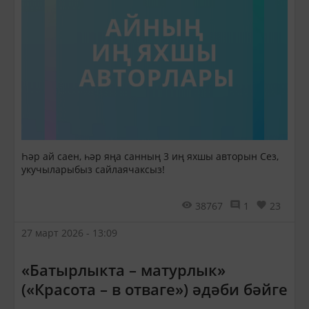
Һәр ай саен, һәр яңа санның 3 иң яхшы авторын Сез,
укучыларыбыз сайлаячаксыз!
38767
1
23
27 март 2026 - 13:09
«Батырлыкта – матурлык»
(«Красота – в отваге») әдәби бәйге