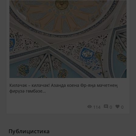
Киләчәк – киләчәк! Азанда коена Өр-яңа мәчетнең
фирүзә гөмбәзе…
114
0
0
Публицистика