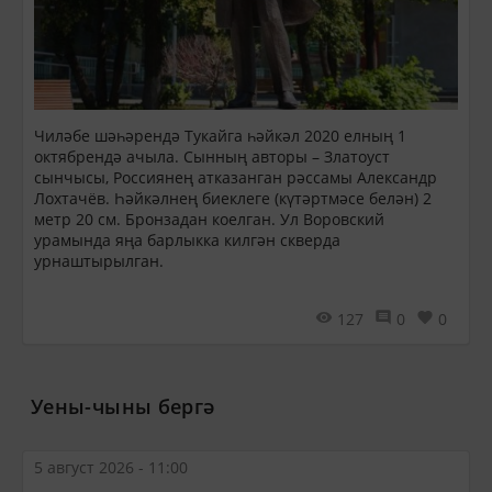
Чиләбе шәһәрендә Тукайга һәйкәл 2020 елның 1
октябрендә ачыла. Сынның авторы – Златоуст
сынчысы, Россиянең атказанган рәссамы Александр
Лохтачёв. Һәйкәлнең биеклеге (күтәртмәсе белән) 2
метр 20 см. Бронзадан коелган. Ул Воровский
урамында яңа барлыкка килгән скверда
урнаштырылган.
127
0
0
Уены-чыны бергә
5 август 2026 - 11:00