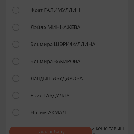
Фоат ГАЛИМУЛЛИН
Ләйлә МИНҺАҖЕВА
Эльмира ШӘРИФУЛЛИНА
Эльмира ЗАКИРОВА
Ландыш ӘБҮДӘРОВА
Рәис ГАБДУЛЛА
Нәсим АКМАЛ
2
кеше тавыш
Тавыш бирү