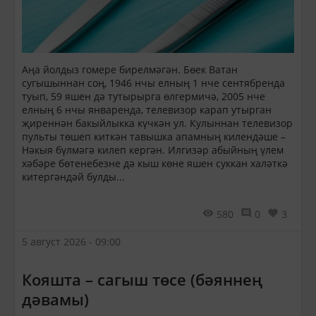
Аңа йолдыз гомере бирелмәгән. Бөек Ватан
сугышыннан соң, 1946 нчы елның 1 нче сентябренда
туып, 59 яшен дә тутырырга өлгермичә, 2005 нче
елның 6 нчы январенда, телевизор карап утырган
җиреннән бакыйлыкка күчкән ул. Кулыннан телевизор
пульты төшеп киткән тавышка апамның килендәше –
Нәкыя бүлмәгә килеп кергән. Илгизәр абыйның үлем
хәбәре бөтенебезне дә кыш көне яшен суккан халәткә
китергәндәй булды...
580
0
3
5 август 2026 - 09:00
Кояшта – сагыш төсе (бәяннең
дәвамы)