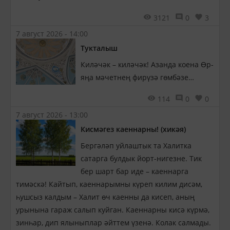
3121
0
3
7 август 2026 - 14:00
Тукталыш
Киләчәк – киләчәк! Азанда коена Өр-
яңа мәчетнең фирүзә гөмбәзе…
114
0
0
7 август 2026 - 13:00
Кисмәгез каеннарны! (хикәя)
Бергәләп уйлаштык та Халитка
сатарга булдык йорт-нигезне. Тик
бер шарт бар иде – каеннарга
тимәскә! Кайтып, каеннарымны күреп килим дисәм,
һушсыз калдым – Халит өч каенны да кисеп, аның
урынына гараж салып куйган. Каеннарны кисә күрмә,
зинһар, дип ялыныплар әйттем үзенә. Колак салмады.