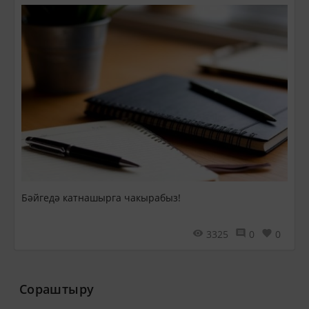
Бәйгедә катнашырга чакырабыз!
3325
0
0
Сораштыру