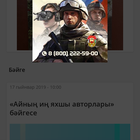
Бәйге
17 гыйнвар 2019 - 10:00
«Айның иң яхшы авторлары»
бәйгесе