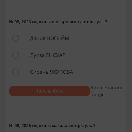
№ 08, 2026 иң яхшы шигъри әсәр авторы ул...?
Дания НӘГЫЙМ
Луиза ЯНСУАР
Сирень ЯКУПОВА
3
кеше тавыш
Тавыш бирү
бирде
№ 08, 2026 иң яхшы мәкалә авторы ул...?