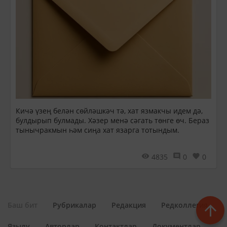
Кичә үзең белән сөйләшкәч тә, хат язмакчы идем дә,
булдырып булмады. Хәзер менә сәгать төнге өч. Бераз
тынычракмын һәм сиңа хат язарга тотындым.
4835
0
0
Баш бит
Рубрикалар
Редакция
Редколлегия
Язылу
Авторлар
Контактлар
Документлар