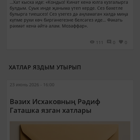
…Хат кыска иде: «Кондыз! Кинәт кенә юлга кузгалырга
булдым. Суык инде җаныма үтеп керде. Сез бәхетле
булырга тиешсез! Сез үзегез дә аңламаган хәлдә миңа
күпме рухи көч биргәнегезне белсәгез иде… Фәкать
рәхмәт кенә әйтә алам. Мозаффар».
111
0
0
ХАТЛАР ЯЗДЫМ УТЫРЫП
23 июнь 2026 - 16:00
Вәзих Исхаковның Рәдиф
Гаташка язган хатлары