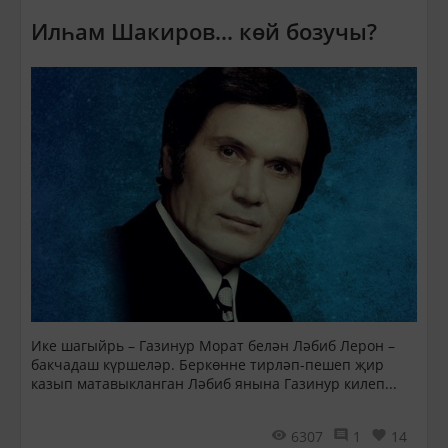
Илһам Шакиров... көй бозучы?
Ике шагыйрь – Газинур Морат белән Ләбиб Лерон –
бакчадаш күршеләр. Беркөнне тирләп-пешеп җир
казып матавыкланган Ләбиб янына Газинур килеп...
6307
1
14