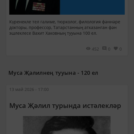
Күренекле тел галиме, тюрколог, филология фәннәре
докторы, профессор, Татарстанның атказанган фән
эшлеклесе Вахит Хаковның тууына 100 ел.
452
0
0
Муса Җәлилнең тууына - 120 ел
13 май 2026 - 17:00
Муса Җәлил турында истәлекләр