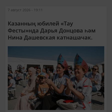
7 август 2026 - 19:11
Казанның юбилей «Тау
Фесты»нда Дарья Донцова һәм
Нина Дашевская катнашачак.