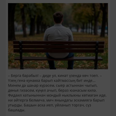
– Бергә барабыз! – диде ул, кинәт үзендә көч тоеп. –
Үзең генә кунакка барып кайтмассың бит инде...
Минем дә шәһәр күрәсем, сыер астыннан чыгып,
дөнья гизәсем, күңел ачып, бераз юанасым килә.
Фидаил хатыныннан мондый ныклыкны көтмәгән иде,
ни әйтергә белмичә, мич янындагы эскәмиягә барып
утырды. Башын аска иеп, уйланып торгач, сүз
башлады.