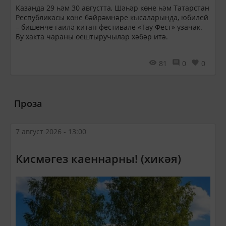
Казанда 29 һәм 30 августта, Шәһәр көне һәм Татарстан
Республикасы көне бәйрәмнәре кысаларында, юбилей
– бишенче гаилә китап фестивале «Тау Фест» узачак.
Бу хакта чараны оештыручылар хәбәр итә.
81
0
0
Проза
7 август 2026 - 13:00
Кисмәгез каеннарны! (хикәя)