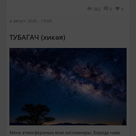
382
0
0
4 август 2026 - 13:00
ТУБАГАЧ (хикәя)
Менә атмосфераның өске катламнары. Биредә һава