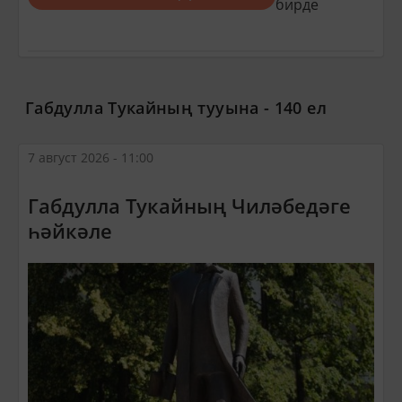
бирде
Габдулла Тукайның тууына - 140 ел
7 август 2026 - 11:00
Габдулла Тукайның Чиләбедәге
һәйкәле