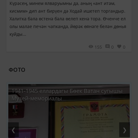
Күрәсең, минем ялваруымны да, аның «ант итәм,
кисмим» дип ант бирүен дә Ходай ишетеп торгандыр.
Халитка бәла өстенә бәла өелеп кенә тора. Өченче ел
олы малае печән чапканда, йөрәк өянәге белән дөнья
куйды...
155
0
0
ФОТО
СОЛТАН ГАБӘШИ. МУЗЫКАГА ЮЛ
❮
❯