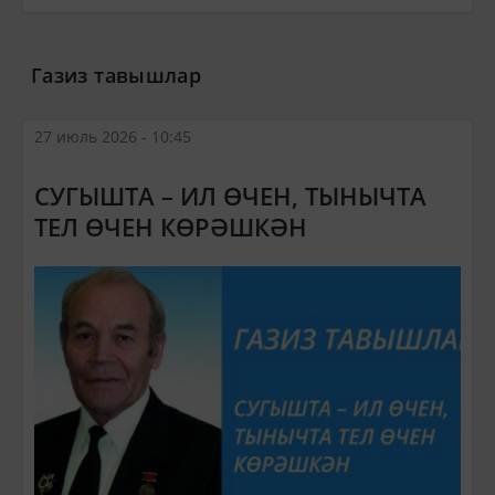
Газиз тавышлар
27 июль 2026 - 10:45
СУГЫШТА – ИЛ ӨЧЕН, ТЫНЫЧТА
ТЕЛ ӨЧЕН КӨРӘШКӘН