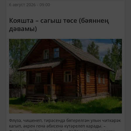
6 август 2026 - 09:00
Кояшта – сагыш төсе (бәяннең
дәвамы)
Флүзә, чишенеп, тирәсендә бөтерелгән улын читкәрәк
кагып, әкрен генә әбисенә күтәрелеп карады. –