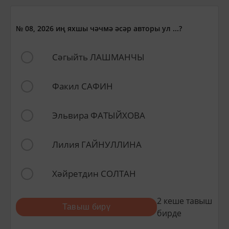
№ 08, 2026 иң яхшы чәчмә әсәр авторы ул ...?
Сәгыйть ЛАШМАНЧЫ
Факил САФИН
Эльвира ФАТЫЙХОВА
Лилия ГАЙНУЛЛИНА
Хәйретдин СОЛТАН
2
кеше тавыш
Тавыш бирү
бирде