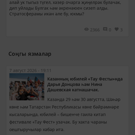
алай ук тыгыз түгел, хәзер очарга җиңелрәк булачак,
дип уйлады Булгак һәм әкренәюен сизеп алды.
Стратосферамы икән әле бу, юкмы?
2366
0
3
Соңгы язмалар
7 август 2026 - 19:11
Казанның юбилей «Тау Фесты»нда
Дарья Донцова һәм Нина
Дашевская катнашачак.
Казанда 29 һәм 30 августта, Шәһәр
көне һәм Татарстан Республикасы көне бәйрәмнәре
кысаларында, юбилей – бишенче гаилә китап
фестивале «Тау Фест» узачак. Бу хакта чараны
оештыручылар хәбәр итә.