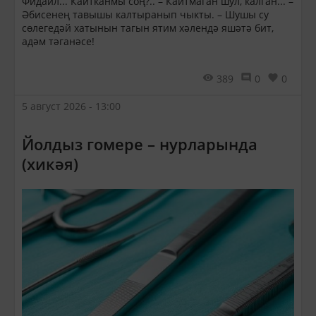
Фидаил... Кайтканмы соң?.. – Кайтмаган шул, калган... –
Әбисенең тавышы калтыранып чыкты. – Шушы су
сөлегедәй хатынын тагын ятим хәлендә яшәтә бит,
адәм тәганәсе!
389
0
0
5 август 2026 - 13:00
Йолдыз гомере – нурларында
(хикәя)