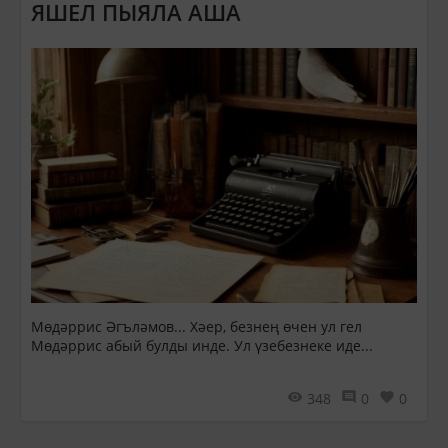
ЯШЕЛ ПЫЯЛА АША
Мөдәррис Әгъләмов... Хәер, безнең өчен ул гел
Мөдәррис абый булды инде. Ул үзебезнеке иде...
348
0
0