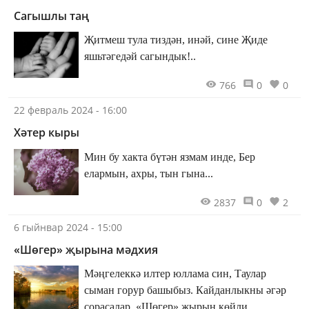
Сагышлы таң
Җитмеш тула тиздән, инәй, сине Җиде
яшьтәгедәй сагындык!..
766
0
0
22 февраль 2024 - 16:00
Хәтер кыры
Мин бу хакта бүтән язмам инде, Бер
елармын, ахры, тын гына...
2837
0
2
6 гыйнвар 2024 - 15:00
«Шөгер» җырына мәдхия
Мәңгелеккә илтер юллама син, Таулар
сыман горур башыбыз. Кайданлыкны әгәр
сорасалар, «Шөгер» җырын көйли