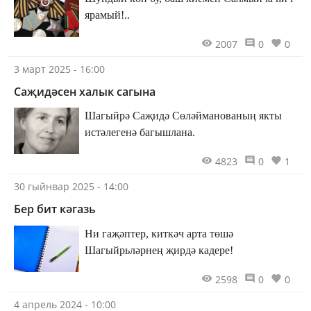
ярамый!..
2007
0
0
3 март 2025 - 16:00
Саҗидәсен халык сагына
Шагыйрә Саҗидә Сөләйманованың якты
истәлегенә багышлана.
4823
0
1
30 гыйнвар 2025 - 14:00
Бер бит кәгазь
Ни гаҗәптер, киткәч арта төшә
Шагыйрьләрнең җирдә кадере!
2598
0
0
4 апрель 2024 - 10:00