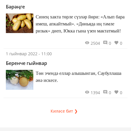
Бәрәңге
Синең хакта төрле сүзләр йөри: «Алып бара
имеш, апкайтмый». «Дөньяда иң тәмле
ризык» диеп, Юкка гына үзен мактатмый!
2504
0
0
1 гыйнвар 2022 - 11:00
Беренче гыйнвар
Төн эчендә еллар алышынган, Саубуллаша
әнә искесе.
1394
0
0
Киләсе бит ❯