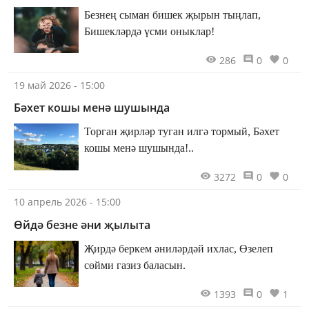
Безнең сыман бишек җырын тыңлап,
Бишекләрдә үсми оныклар!
286
0
0
19 май 2026 - 15:00
Бәхет кошы менә шушында
Торган җирләр туган илгә тормый, Бәхет
кошы менә шушында!..
3272
0
0
10 апрель 2026 - 15:00
Өйдә безне әни җылыта
Җирдә беркем әниләрдәй ихлас, Өзелеп
сөйми газиз баласын.
1393
0
1