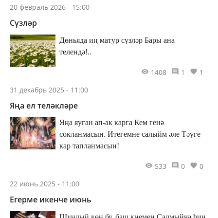
20 февраль 2026 - 15:00
Сүзләр
Дөньяда иң матур сүзләр Бары ана
телендә!..
1408
1
1
31 декабрь 2025 - 11:00
Яңа ел теләкләре
Яңа яуган ап-ак карга Кем генә
сокланмасын. Итегемне салыйм әле Тәүге
кар тапланмасын!
533
0
0
22 июнь 2025 - 11:00
Егерме икенче июнь
Шундый көн бу, баш киемен Салмыйча һич