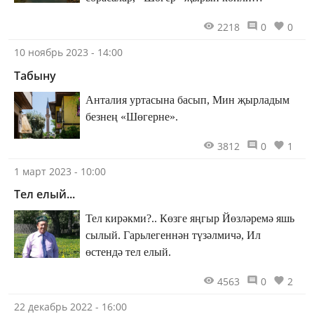
башлыйбыз.
2218
0
0
10 ноябрь 2023 - 14:00
Табыну
Анталия уртасына басып, Мин җырладым
безнең «Шөгерне».
3812
0
1
1 март 2023 - 10:00
Тел елый...
Тел кирәкми?.. Көзге яңгыр Йөзләремә яшь
сылый. Гарьлегеннән түзәлмичә, Ил
өстендә тел елый.
4563
0
2
22 декабрь 2022 - 16:00