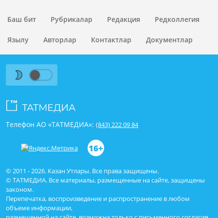
Баш бит
Рубрикалар
Редакция
Редколлегия
Язылу
Авторлар
Контактлар
Документлар
Телефон АО «ТАТМЕДИА»:
(843) 222 09 84
16+
© 2011 - 2026. Казан Утлары. Все права защищены.
© ТАТМЕДИА. Все материалы, размещенные на сайте, защищены
законом.
Перепечатка, воспроизведение и распространение в любом
объеме информации,
размещенной на сайте, возможна только с письменного согласия