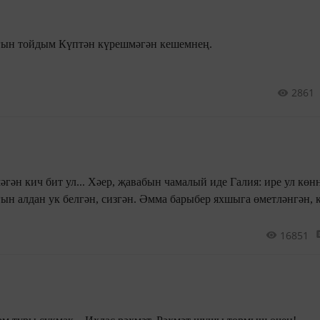
Кулларының җылылыгын тойдым Күптән күрешмәгән кешемнең.
2861
әгән кич бит ул... Хәер, җавабын чамалый иде Галия: ире ул кө
ын алдан ук белгән, сизгән. Әмма барыбер яхшыга өметләнгән, 
16851