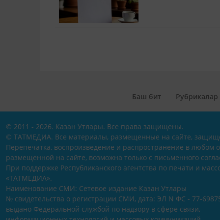
Баш бит
Рубрикалар
© 2011 - 2026. Казан Утлары. Все права защищены.
© ТАТМЕДИА. Все материалы, размещенные на сайте, защищ
Перепечатка, воспроизведение и распространение в любом 
размещенной на сайте, возможна только с письменного согл
При поддержке Республиканского агентства по печати и мас
«ТАТМЕДИА».
Наименование СМИ: Сетевое издание Казан Утлары
№ свидетельства о регистрации СМИ, дата: ЭЛ N ФС - 77-69875
выдано Федеральной службой по надзору в сфере связи,
информационных технологий и массовых коммуникаций