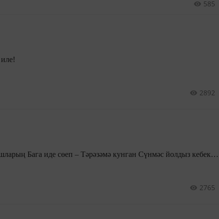
585
 иле!
2892
Йолдыз кебек чая карашларың Бага иде сөеп – Тәрәзәмә кунган Сүнмәс йолдыз кебек…
2765