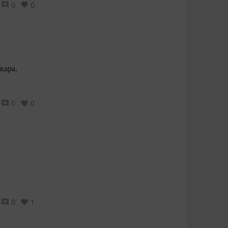
0
0
ан бер төбәктә, Ә кемнәрдер тузан – халыкара.
0
0
0
1