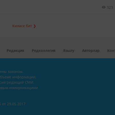
323
Киләсе бит ❯
Редакция
Редколлегия
Язылу
Авторлар
Кон
ены законом.
объеме информации,
асия редакций СМИ.
совым коммуникациям
 от 29.05.2017