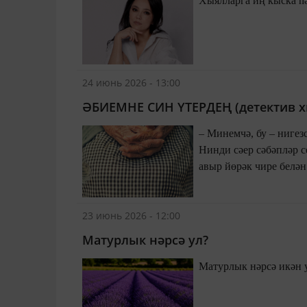
24 июнь 2026 - 13:00
ӘБИЕМНЕ СИН ҮТЕРДЕҢ (детектив х
– Минемчә, бу – нигезс
Нинди сәер сәбәпләр с
авыр йөрәк чире белә
23 июнь 2026 - 12:00
Матурлык нәрсә ул?