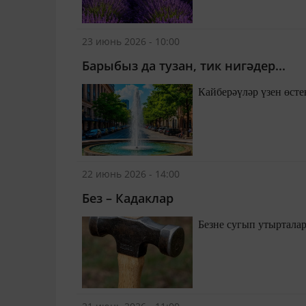
23 июнь 2026 - 10:00
Барыбыз да тузан, тик нигәдер...
22 июнь 2026 - 14:00
Без – Кадаклар
Безне сугып утыртала