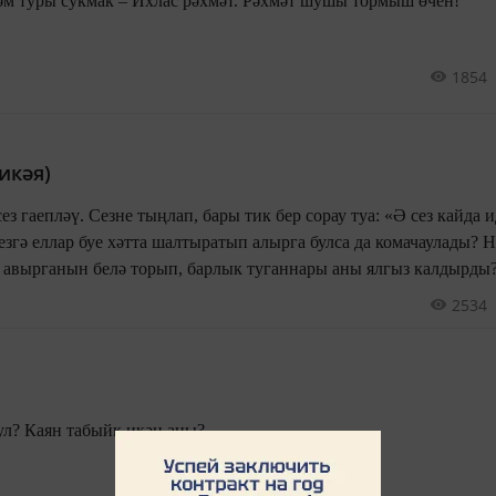
Хыялларга иң кыска һәм туры сукмак – Ихлас рәхмәт. Рәхмәт шушы тормыш өчен!
1854
икәя)
ез гаепләү. Сезне тыңлап, бары тик бер сорау туа: «Ә сез кайда и
езгә еллар буе хәтта шалтыратып алырга булса да комачаулады? 
н авырганын белә торып, барлык туганнары аны ялгыз калдырды
2534
Матурлык нәрсә икән ул? Каян табыйк икән аны?