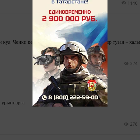
1140
Кайберәүләр үзен өстен куя. Чөнки кемдер туз
324
р урыннарга
278