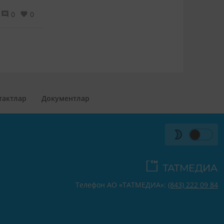
0
0
тактлар
Документлар
Телефон АО «ТАТМЕДИА»:
(843) 222 09 84