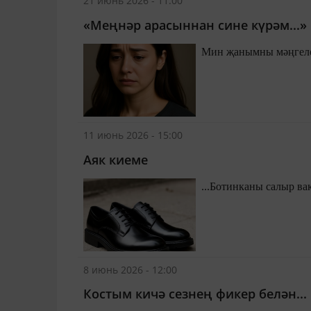
21 июнь 2026 - 11:00
«Меңнәр арасыннан сине күрәм...»
Мин җанымны мәңгелек
11 июнь 2026 - 15:00
Аяк киеме
8 июнь 2026 - 12:00
Костым кичә сезнең фикер белән...