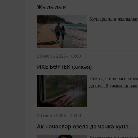
Җылылык
30 июнь 2026 - 13:00
ИКЕ БӨРТЕК (хикәя)
Искә дә төшерәсе килм
да шулай тәмамланачаг
30 июнь 2026 - 10:00
Ак чәчәкләр өзелә дә чәчкә куна...