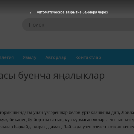
7
Автоматическое закрытие баннера через
ллегия
Язылу
Авторлар
Контактлар
асы буенча яңалыклар
 тормышындагы уңай үзгәрешләр белән уртаклашыйм дип, Ләйлә
 хуҗабикәнең бу йортны сатып, күз күрмәгән якларга чыгып кит
һәркайда кирәк, димәк, Ләйлә дә үзен өзелеп көткән кешеләр янына
 Әминә. Һәм кайтуга кулына үзенең пумала, буяуларын алып, эш