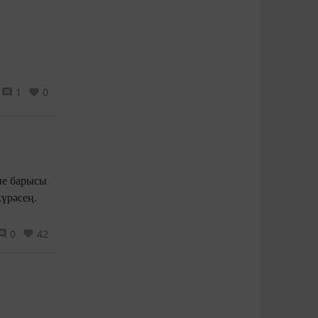
1
0
нне барысы
күрәсең.
0
42