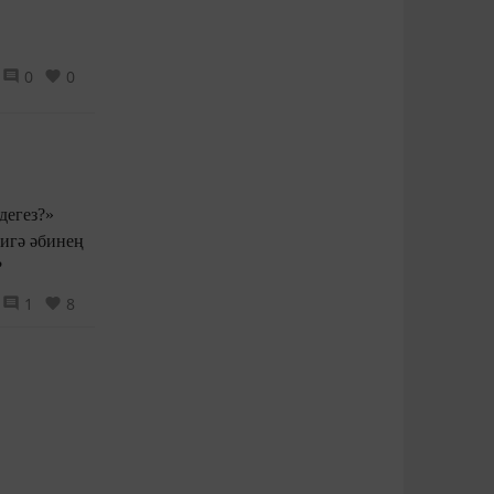
0
0
дегез?»
Нигә әбинең
?
1
8