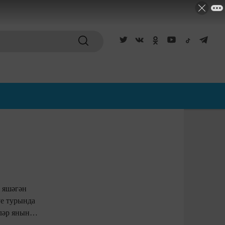
 яшәгән
үе турында
кә