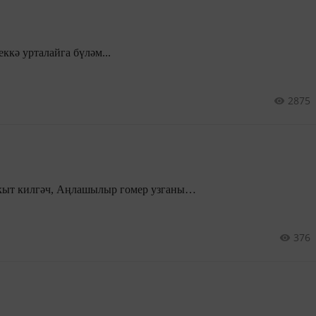
кә урталайга бүләм...
2875
...Ботинканы салыр вакыт килгәч, Аңлашылыр гомер узганы…
376