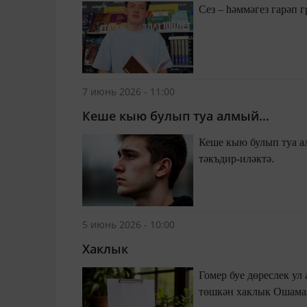
7 июнь 2026 - 11:00
Кеше кыю булып туа алмый...
Кеше кыю булып туа алмый, Тормыш кыюлыкка өйрәтә. Яшәешнең җиз ил
тәкъдир-иләктә.
5 июнь 2026 - 10:00
Хаклык
Гомер буе дөреслек ул ап-ак булган, Кара белән язылмаган бе
төшкән ха