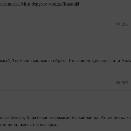
Сез – һәммәгез гарәп графикасы, Мин берүзем монда Яңалиф!
297
әге или Адәм затын
567
ркайчан да. Ап-ак биткә кара белән
клык Ошамаган икән, имеш, патшаларга.