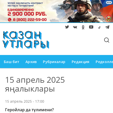
Баш бит
Архив
Рубрикалар
Редакция
Редколл
15 апрель 2025
яңалыклары
15 апрель 2025 - 17:00
Геройлар да түлимени?