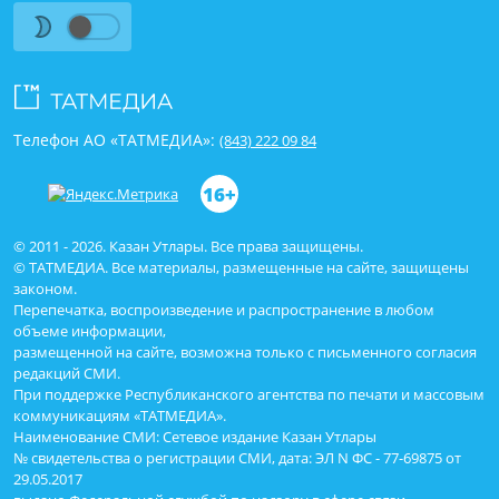
идарә итүче роботның кешеләрдән
өстенлеге – ул хисләрдән азат... – Сезнеңчә,
хисләрдән азат булу өстенлекме?..
Телефон АО «ТАТМЕДИА»:
(843) 222 09 84
16+
© 2011 - 2026. Казан Утлары. Все права защищены.
© ТАТМЕДИА. Все материалы, размещенные на сайте, защищены
законом.
Перепечатка, воспроизведение и распространение в любом
объеме информации,
размещенной на сайте, возможна только с письменного согласия
редакций СМИ.
При поддержке Республиканского агентства по печати и массовым
коммуникациям «ТАТМЕДИА».
Наименование СМИ: Сетевое издание Казан Утлары
№ свидетельства о регистрации СМИ, дата: ЭЛ N ФС - 77-69875 от
29.05.2017