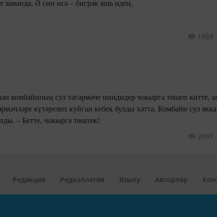
Мин карт түгел идем ул заманда, Ә син исә – бигрәк яшь идең.
1959
лән комбайнның сул тәгәрмәче ниндидер чокырга төшеп китте, 
рмәчләре күтәрелеп куйган кебек булды хәтта. Комбайн сул якк
килеш сүнеп туктап калды. – Бетте, чокырга төштек!
2597
Редакция
Редколлегия
Язылу
Авторлар
Кон