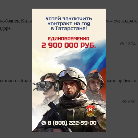
 хисем – сүз кодрәтең танып
дәре.
1874
Туган йортның ташларыннан сыйпар идем. Киткәннән соң кайтыр идем җилләр булып.
680