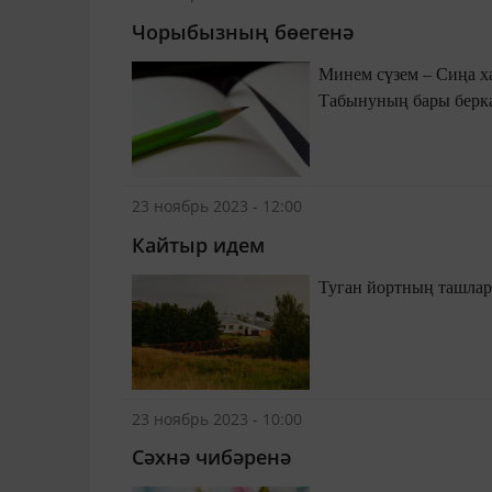
Чорыбызның бөегенә
Минем сүзем – Сиңа хак-бәянең Киләчәктән бары алхәбәре. Минем
Табынуның бары берка
23 ноябрь 2023 - 12:00
Кайтыр идем
23 ноябрь 2023 - 10:00
Сәхнә чибәренә