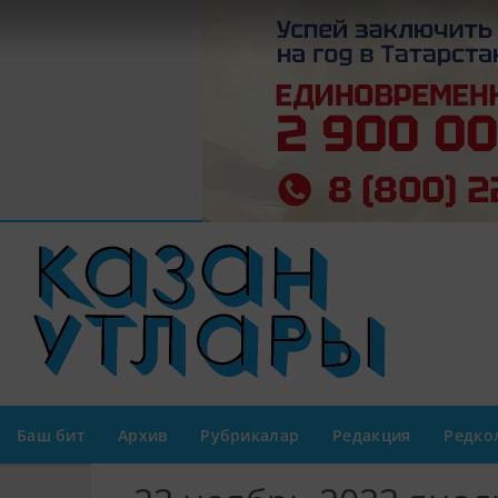
Баш бит
Архив
Рубрикалар
Редакция
Редко