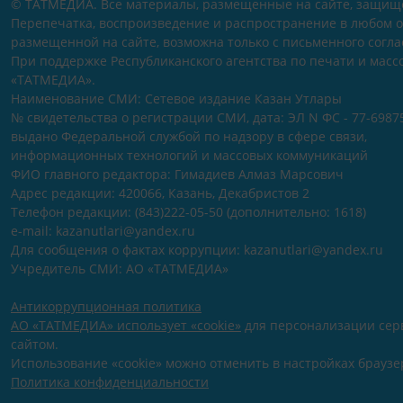
© ТАТМЕДИА. Все материалы, размещенные на сайте, защищ
Перепечатка, воспроизведение и распространение в любом 
размещенной на сайте, возможна только с письменного согл
При поддержке Республиканского агентства по печати и мас
«ТАТМЕДИА».
Наименование СМИ: Сетевое издание Казан Утлары
№ свидетельства о регистрации СМИ, дата: ЭЛ N ФС - 77-69875
выдано Федеральной службой по надзору в сфере связи,
информационных технологий и массовых коммуникаций
ФИО главного редактора: Гимадиев Алмаз Марсович
Адрес редакции: 420066, Казань, Декабристов 2
Телефон редакции: (843)222-05-50 (дополнительно: 1618)
e-mail: kazanutlari@yandex.ru
Для сообщения о фактах коррупции: kazanutlari@yandex.ru
Учредитель СМИ: АО «ТАТМЕДИА»
Антикоррупционная политика
АО «ТАТМЕДИА» использует «cookie»
для персонализации серв
сайтом.
Использование «cookie» можно отменить в настройках браузе
Политика конфиденциальности