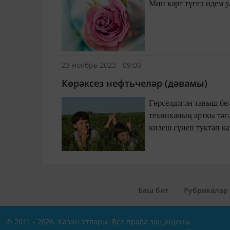
23 ноябрь 2023 - 09:00
Көрәксез нефтьчеләр (дәвамы)
Гөрселдәгән тавыш бе
техниканың арткы тәгә
Баш бит
Рубрикалар
© 2011 - 2026. Казан Утлары. Все права защищены.