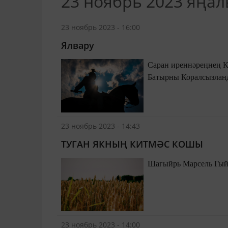
23 ноябрь 2023 яңа
23 ноябрь 2023 - 16:00
Ялвару
Саран иреннәреңнең Кайнар үбүе белән Ирек даулаган, Илләр яулаган, Сугышка мөкиббән киткән
23 ноябрь 2023 - 14:43
ТУГАН ЯКНЫҢ КИТМӘС КОШЫ
23 ноябрь 2023 - 14:00