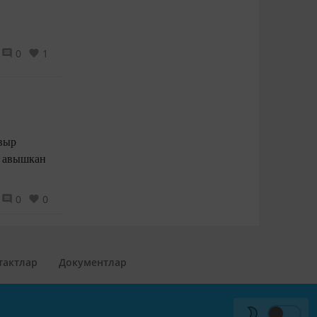
0
1
авыр
а авышкан
0
0
тактлар
Документлар