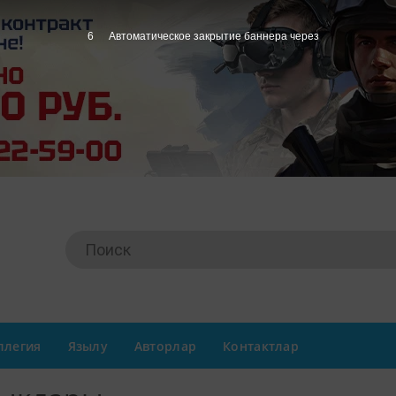
6
Автоматическое закрытие баннера через
ллегия
Язылу
Авторлар
Контактлар