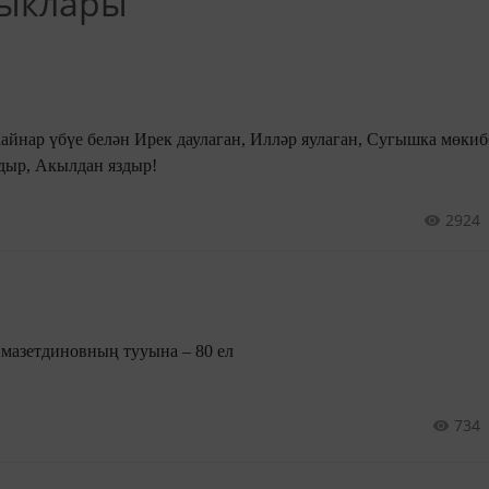
лыклары
Батырны Коралсызландыр, Акылдан яздыр!
2924
Шагыйрь Марсель Гыймазетдиновның тууына – 80 ел
734