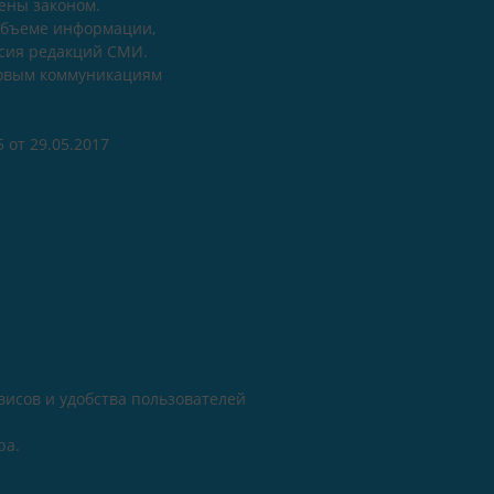
ены законом.
объеме информации,
асия редакций СМИ.
совым коммуникациям
 от 29.05.2017
исов и удобства пользователей
ра.