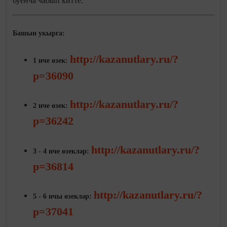
буенча чабып китте.
Башын укырга:
http://kazanutlary.ru/?
1 нче өзек:
p=36090
http://kazanutlary.ru/?
2 нче өзек:
p=36242
http://kazanutlary.ru/?
3 - 4 нче өзекләр:
p=36814
http://kazanutlary.ru/?
5 - 6 нчы өзекләр:
p=37041