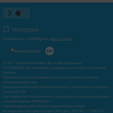
Телефон АО «ТАТМЕДИА»:
(843) 222 09 84
16+
© 2011 - 2026. Казан Утлары. Все права защищены.
© ТАТМЕДИА. Все материалы, размещенные на сайте, защищены
законом.
Перепечатка, воспроизведение и распространение в любом
объеме информации,
размещенной на сайте, возможна только с письменного согласия
редакций СМИ.
При поддержке Республиканского агентства по печати и массовым
коммуникациям «ТАТМЕДИА».
Наименование СМИ: Сетевое издание Казан Утлары
№ свидетельства о регистрации СМИ, дата: ЭЛ N ФС - 77-69875 от