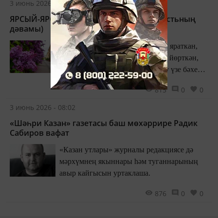
3 июнь 2026 - 09:00
ЯРСЫЙ-ЯРСЫЙ КАНАТ КАГЫНЫП... (повестьның
дәвамы)
Бәлки җырлар! Аның өчен! Җан яраткан,
фронт юллары буйлап җитәкләп йөрткән,
үзенә иярткән шул көйне тыңлау үзе бәхет
булыр иде! Көне буе егетнең уен-хәтерен
815
0
0
бимазалап торды шул фараз.
3 июнь 2026 - 08:02
«Шәһри Казан» газетасы баш мөхәррире Радик
Сабиров вафат
«Казан утлары» журналы редакциясе дә
мәрхүмнең якыннары һәм туганнарының
авыр кайгысын уртаклаша.
876
0
0