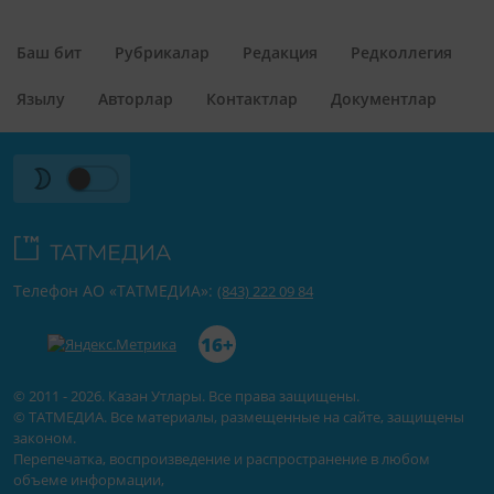
Баш бит
Рубрикалар
Редакция
Редколлегия
Язылу
Авторлар
Контактлар
Документлар
Телефон АО «ТАТМЕДИА»:
(843) 222 09 84
16+
© 2011 - 2026. Казан Утлары. Все права защищены.
© ТАТМЕДИА. Все материалы, размещенные на сайте, защищены
законом.
Перепечатка, воспроизведение и распространение в любом
объеме информации,