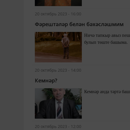
20 октябрь 2023 - 16:00
Фәрештәләр белән бәхәсләшмим
Ничә тапкыр авыз пеш
булып төште башыма.
20 октябрь 2023 - 14:00
Кемнәр?
Кемнәр анда тәртә баш
20 октябрь 2023 - 12:00