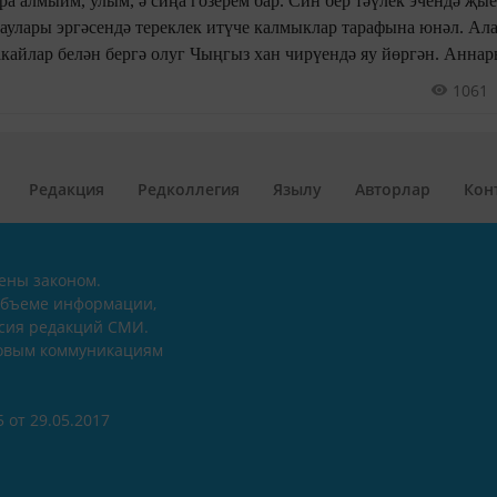
а алмыйм, улым, ә сиңа гозерем бар. Син бер тәүлек эчендә җы
аулары эргәсендә тереклек итүче калмыклар тарафына юнәл. Ал
кайлар белән бергә олуг Чыңгыз хан чирүендә яу йөргән. Анна
ән үк бергә Алтын Урда каһанлыгын тоткан. Ошбу туганлык хис
1061
ары бик икеле.
Редакция
Редколлегия
Язылу
Авторлар
Кон
ены законом.
объеме информации,
асия редакций СМИ.
совым коммуникациям
 от 29.05.2017