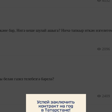
4032
кәне бар, Нигә кеше шулай ашыга? Ничә тапкыр иткән изгелеге
2096
ы белән газиз телебезгә бәрелә?
2409