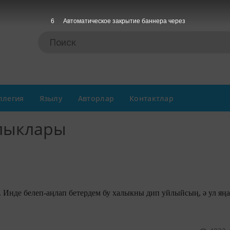
6
Автоматическое закрытие баннера через
ллегия
Язылу
Авторлар
Контактлар
алыклары
. Инде белеп-аңлап бетердем бу халыкны дип уйлыйсың, ә ул яң