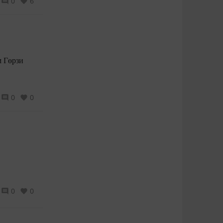
0
6
м Гөрзи
0
0
0
0