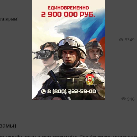
 татарым!
3349
946
вамы)