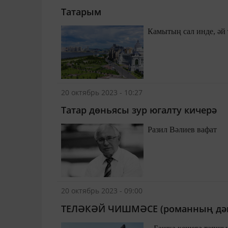
Татарым
Камытың сал инде, әй
20 октябрь 2023 - 10:27
Татар дөньясы зур югалту кичерә
Разил Вәлиев вафат
20 октябрь 2023 - 09:00
ТЕЛӘКӘЙ ЧИШМӘСЕ (романның дә