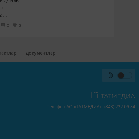
ен да Идел
ар
ры
ләрен
0
0
тактлар
Документлар
Телефон АО «ТАТМЕДИА»:
(843) 222 09 84