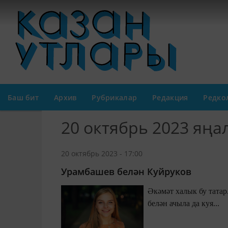
Баш бит
Архив
Рубрикалар
Редакция
Редко
20 октябрь 2023 яң
20 октябрь 2023 - 17:00
Урамбашев белән Куйруков
Әкәмәт халык бу татар
белән ачыла да куя...