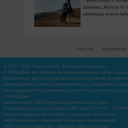
– Башка кешегә тапшыр
аръягына, Җигүле Ат т
кайчандыр безнең баба
бабакайлар шулар бел
чүплеккә чыгарып атул
Баш бит
Рубрикалар
© 2011 - 2026. Казан Утлары. Все права защищены.
© ТАТМЕДИА. Все материалы, размещенные на сайте, защищ
Перепечатка, воспроизведение и распространение в любом 
размещенной на сайте, возможна только с письменного согл
При поддержке Республиканского агентства по печати и мас
«ТАТМЕДИА».
Наименование СМИ: Сетевое издание Казан Утлары
№ свидетельства о регистрации СМИ, дата: ЭЛ N ФС - 77-69875
выдано Федеральной службой по надзору в сфере связи,
информационных технологий и массовых коммуникаций
ФИО главного редактора: Гимадиев Алмаз Марсович