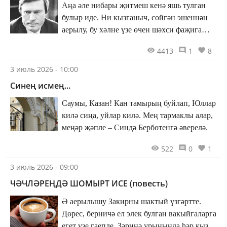
Аңа әле нибары җитмеш кенә яшь тулган
булыр иде. Ни кызганыч, сөйгән эшеннән
аерылу, бу хәлне үзе өчен шәхси фаҗига
итеп кабул итү аның гомерен кыскартты.
4413
1
8
3 июль 2026 - 10:00
Синең исмең...
Саумы, Казан! Кан тамырың буйлап, Юллар
килә сиңа, уйлар килә. Мең тармаклы алар,
меңәр җәпле – Синдә Бербөтенгә әверелә.
522
0
1
3 июль 2026 - 09:00
ЧӘЧЛӘРЕҢДӘ ШОМЫРТ ИСЕ (повесть)
Ә аерылышу Закирны шактый үзгәртте.
Дөрес, берничә ел элек булган вакыйгаларга
егет үзе гаепле. Зәринә урынында һәр кыз