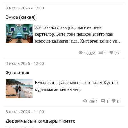
3 июль 2026 - 13:00
Энҗе (хикәя)
Хастаханәгә авыр хәлдәге кешене
керттеләр. Бите-тәне пешкән егеттә җан
әсәре дә калмаган иде. Китергән көнне үк
аңа операция булды. Аннан соң ул Энҗе
18834
1
77
карамагына тапшырылды...
3 июль 2026 - 12:00
Җылылык
Кулларының җылылыгын тойдым Күптән
күрешмәгән кешемнең.
2861
1
0
3 июль 2026 - 11:00
Дәвамчысын калдырып китте