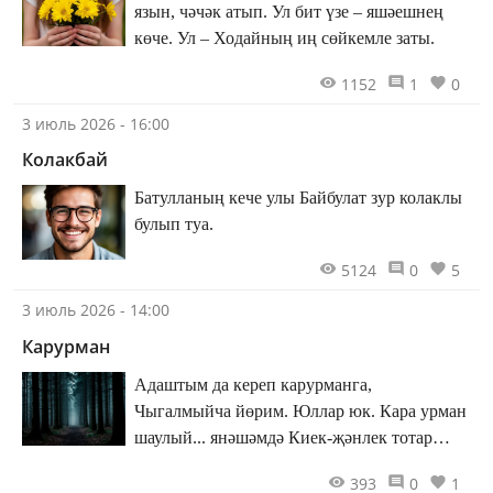
язын, чәчәк атып. Ул бит үзе – яшәешнең
көче. Ул – Ходайның иң сөйкемле заты.
1152
1
0
3 июль 2026 - 16:00
Колакбай
Батулланың кече улы Байбулат зур колаклы
булып туа.
5124
0
5
3 июль 2026 - 14:00
Карурман
Адаштым да кереп карурманга,
Чыгалмыйча йөрим. Юллар юк. Кара урман
шаулый... янәшәмдә Киек-җәнлек тотар
уллар юк.
393
0
1