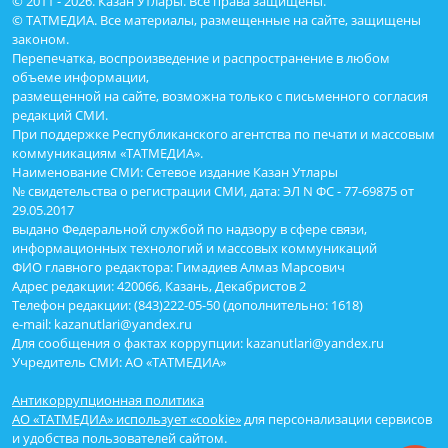
© 2011 - 2026. Казан Утлары. Все права защищены.
© ТАТМЕДИА. Все материалы, размещенные на сайте, защищены
законом.
Перепечатка, воспроизведение и распространение в любом
объеме информации,
размещенной на сайте, возможна только с письменного согласия
редакций СМИ.
При поддержке Республиканского агентства по печати и массовым
коммуникациям «ТАТМЕДИА».
Наименование СМИ: Сетевое издание Казан Утлары
№ свидетельства о регистрации СМИ, дата: ЭЛ N ФС - 77-69875 от
29.05.2017
выдано Федеральной службой по надзору в сфере связи,
информационных технологий и массовых коммуникаций
ФИО главного редактора: Гимадиев Алмаз Марсович
Адрес редакции: 420066, Казань, Декабристов 2
Телефон редакции: (843)222-05-50 (дополнительно: 1618)
e-mail: kazanutlari@yandex.ru
Для сообщения о фактах коррупции: kazanutlari@yandex.ru
Учредитель СМИ: АО «ТАТМЕДИА»
Антикоррупционная политика
АО «ТАТМЕДИА» использует «cookie»
для персонализации сервисов
и удобства пользователей сайтом.