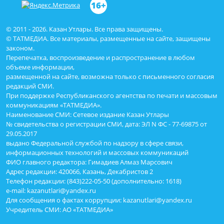
16+
© 2011 - 2026. Казан Утлары. Все права защищены.
© ТАТМЕДИА. Все материалы, размещенные на сайте, защищены
законом.
Перепечатка, воспроизведение и распространение в любом
объеме информации,
размещенной на сайте, возможна только с письменного согласия
редакций СМИ.
При поддержке Республиканского агентства по печати и массовым
коммуникациям «ТАТМЕДИА».
Наименование СМИ: Сетевое издание Казан Утлары
№ свидетельства о регистрации СМИ, дата: ЭЛ N ФС - 77-69875 от
29.05.2017
выдано Федеральной службой по надзору в сфере связи,
информационных технологий и массовых коммуникаций
ФИО главного редактора: Гимадиев Алмаз Марсович
Адрес редакции: 420066, Казань, Декабристов 2
Телефон редакции: (843)222-05-50 (дополнительно: 1618)
e-mail: kazanutlari@yandex.ru
Для сообщения о фактах коррупции: kazanutlari@yandex.ru
Учредитель СМИ: АО «ТАТМЕДИА»