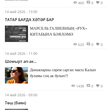
460
0
0
14 май 2026 - 13:00
ТАТАР БАРДА ХӘТӘР БАР
МАРСЕЛЬ ГАЛИЕВНЫҢ «РУХ»
КИТАБЫНА БӘЯЛӘМӘ
620
0
0
14 май 2026 - 11:00
Шомырт ап-ак...
Дөньяларны сөрем сарган чакта Калып
буламы соң ак булып?!
1438
0
0
14 май 2026 - 09:00
Төш (бәян)