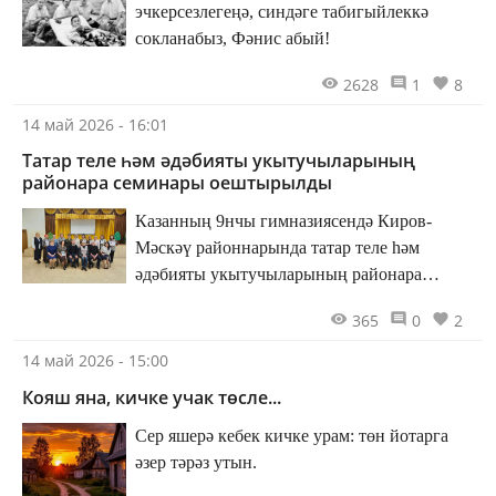
эчкерсезлегеңә, синдәге табигыйлеккә
сокланабыз, Фәнис абый!
2628
1
8
14 май 2026 - 16:01
Татар теле һәм әдәбияты укытучыларының
районара семинары оештырылды
Казанның 9нчы гимназиясендә Киров-
Мәскәү районнарында татар теле һәм
әдәбияты укытучыларының районара
семинары узды.
365
0
2
14 май 2026 - 15:00
Кояш яна, кичке учак төсле...
Сер яшерә кебек кичке урам: төн йотарга
әзер тәрәз утын.