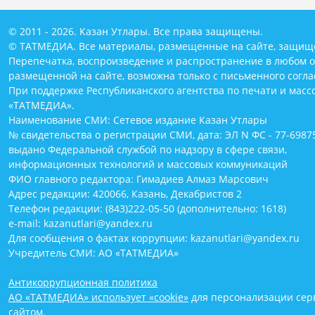
© 2011 - 2026. Казан Утлары. Все права защищены.
© ТАТМЕДИА. Все материалы, размещенные на сайте, защищ
Перепечатка, воспроизведение и распространение в любом 
размещенной на сайте, возможна только с письменного согл
При поддержке Республиканского агентства по печати и мас
«ТАТМЕДИА».
Наименование СМИ: Сетевое издание Казан Утлары
№ свидетельства о регистрации СМИ, дата: ЭЛ N ФС - 77-69875
выдано Федеральной службой по надзору в сфере связи,
информационных технологий и массовых коммуникаций
ФИО главного редактора: Гимадиев Алмаз Марсович
Адрес редакции: 420066, Казань, Декабристов 2
Телефон редакции: (843)222-05-50 (дополнительно: 1618)
e-mail: kazanutlari@yandex.ru
Для сообщения о фактах коррупции: kazanutlari@yandex.ru
Учредитель СМИ: АО «ТАТМЕДИА»
Антикоррупционная политика
АО «ТАТМЕДИА» использует «cookie»
для персонализации серв
сайтом.