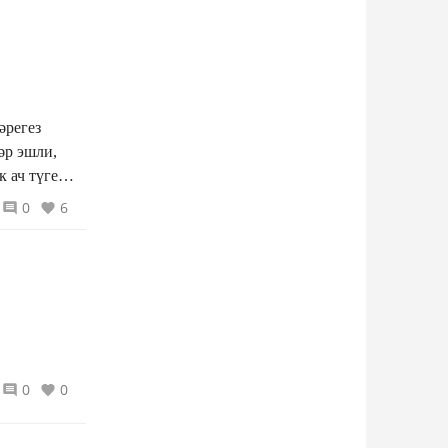
әрегез
йортларда
0
6
а
0
0