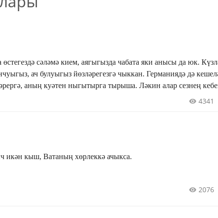
клары
а өстегездә сәләмә кием, аягыгызда чабата яки анысы да юк. Күзл
ч булуыгыз йөзләрегезгә чыккан. Германиядә дә кешеләр эшли,
 Ләкин алар сезнең кебек ач түгел.
ны алып ашый. Алар күзне сөендерерлек матур, зур һәм уңайлы 
4341
ыдан икенчесенә кадәр җигелеп эшләсәгез дә, фәкыйрьлектән чыг
...Һай, озын, йончыткыч икән кыш, Ватаның хөрлеккә ачыкса.
2076