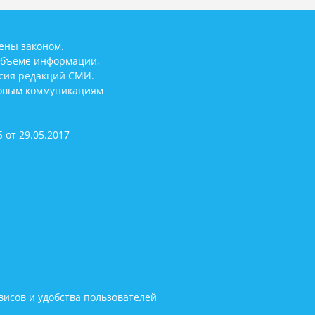
ены законом.
объеме информации,
асия редакций СМИ.
совым коммуникациям
 от 29.05.2017
исов и удобства пользователей