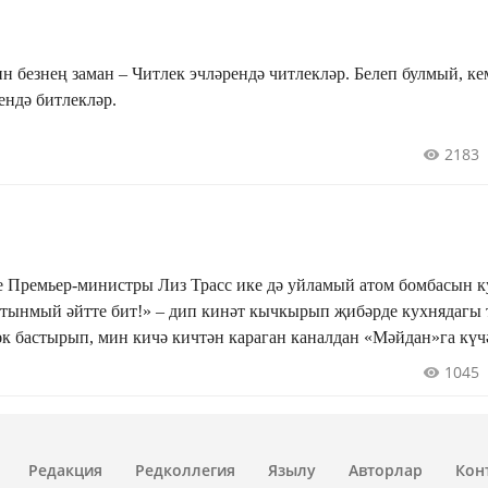
дә читлекләр. Белеп булмый, кем соң якын
өсләрендә битлекләр.
2183
е Премьер-министры Лиз Трасс ике дә уйламый атом бомбасын 
ртынмый әйтте бит!» – дип кинәт кычкырып җибәрде кухнядагы 
к бастырып, мин кичә кичтән караган каналдан «Мәйдан»га күч
һировның «Киек каз юллары» бер иртә эчендә икенче тапкыр 
1045
алмады.
Редакция
Редколлегия
Язылу
Авторлар
Кон