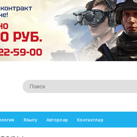
ллегия
Язылу
Авторлар
Контактлар