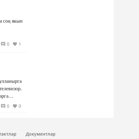
0
1
кулланырга
телевизор.
әргә
ыргылып
0
0
тактлар
Документлар