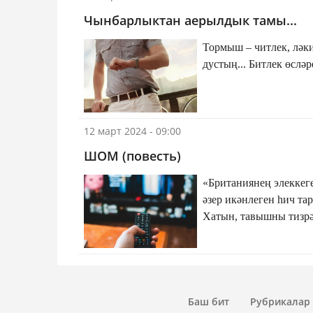
Чынбарлыктан аерылдык тамы...
Тормыш – читлек, ләкин безнең заман – Читлек эчләрен
дустың... Битлек 
12 март 2024 - 09:00
ШОМ (повесть)
«Британиянең элеккег
әзер икәнлеген һич та
Хатын, тавышны тизрә
ашыкты. Тик Филүс Ка
кергән шомны тарата 
Баш бит
Рубрикалар