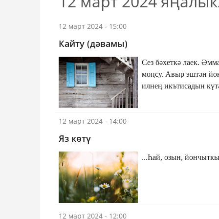
12 март 2024 яңалы
12 март 2024 - 15:00
Кайту (дәвамы)
Сез бәхеткә лаек. Әмм
моңсу. Авыр эштән йончуыгыз, а
илнең икътисадын күтәрергә, аның куәтен ныгытырга тырыша.
Алар нәрсә теләсә, шу
яши. Ә сез бер караңг
12 март 2024 - 14:00
алмыйсыз. Ни өчен?
Яз көтү
12 март 2024 - 12:00