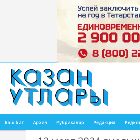
Баш бит
Архив
Рубрикалар
Редакция
Редко