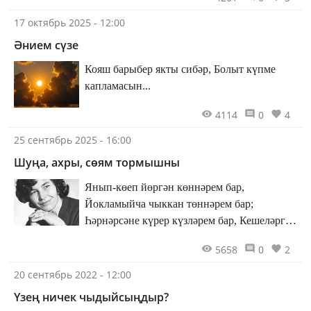
17 октябрь 2025 - 12:00
Әнием сүзе
Кояш барыбер якты сибәр, Болыт күпме
капламасын...
4114
0
4
25 сентябрь 2025 - 16:00
Шуңа, ахры, сөям тормышны
Янып-көеп йөргән көннәрем бар,
Йокламыйча чыккан төннәрем бар;
Һәрнәрсәне күрер күзләрем бар, Кешеләргә
әйтер сүзләрем бар, – Шуңа, ахры, сөям
5658
0
2
тормышны.
20 сентябрь 2022 - 12:00
Үзең ничек чыдыйсыңдыр?