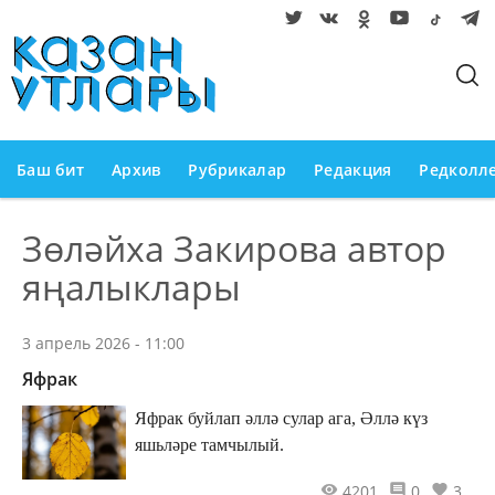
Баш бит
Архив
Рубрикалар
Редакция
Редколл
Зөләйха Закирова автор
яңалыклары
3 апрель 2026 - 11:00
Яфрак
Яфрак буйлап әллә сулар ага, Әллә күз
яшьләре тамчылый.
4201
0
3