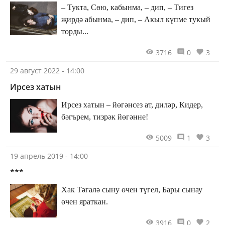
– Тукта, Сөю, кабынма, – дип, – Тигез
җирдә абынма, – дип, – Акыл күпме тукый
торды...
3716
0
3
29 август 2022 - 14:00
Ирсез хатын
Ирсез хатын – йөгәнсез ат, диләр, Кидер,
бәгърем, тизрәк йөгәнне!
5009
1
3
19 апрель 2019 - 14:00
***
Хак Тәгалә сыну өчен түгел, Бары сынау
өчен яраткан.
3916
0
2