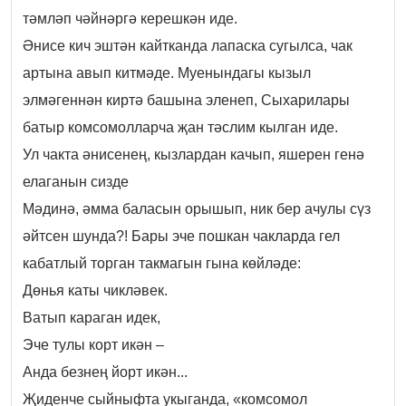
тәмләп чәйнәргә керешкән иде.
Әнисе кич эштән кайтканда лапаска сугылса, чак
артына авып китмәде. Муенындагы кызыл
элмәгеннән киртә башына эленеп, Сыхарилары
батыр комсомолларча җан тәслим кылган иде.
Ул чакта әнисенең, кызлардан качып, яшерен генә
елаганын сизде
Мәдинә, әмма баласын орышып, ник бер ачулы сүз
әйтсен шунда?! Бары эче пошкан чакларда гел
кабатлый торган такмагын гына көйләде:
Дөнья каты чикләвек.
Ватып караган идек,
Эче тулы корт икән –
Анда безнең йорт икән...
Җиденче сыйныфта укыганда, «комсомол