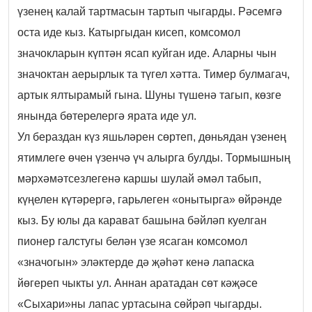
үзенең калай тартмасын тартып чыгарды. Рәсемгә
оста иде кыз. Катыргыдан кисеп, комсомол
значокларын күптән ясап куйган иде. Аларны чын
значоктан аерырлык та түгел хәтта. Тимер булмагач,
артык ялтырамый гына. Шуны түшенә тагып, көзге
янында бөтерелергә ярата иде ул.
Ул бераздан күз яшьләрен сөртеп, дөньядан үзенең
ятимлеге өчен үзенчә үч алырга булды. Тормышның
мәрхәмәтсезлегенә каршы шулай әмәл табып,
күңелен күтәрергә, гарьлеген «онытырга» өйрәнде
кыз. Бу юлы да карават башына бәйләп куелган
пионер галстугы белән үзе ясаган комсомол
«значогын» эләктерде дә җәһәт кенә лапаска
йөгереп чыкты ул. Аннан аратадан сөт кәҗәсе
«Сыхари»ны лапас уртасына сөйрәп чыгарды.