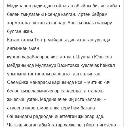
Мәдинәнең радиодан сөйләгән абыйны бик игътибар
белән тыңлаганы исендә калган. Иртән бәйрәм
хөрмәтенә туптан атканнар. Анысы өмәгә чакыру
булган икән.
Казан халкы Театр мәйданы дип аталган урында
янгыннан зыян
күргән хәрабәләрне чистарткан. Шуннан Юнысов
мәйданында Мулланур Вахитовка куелачак һәйкәл
урынына тантаналы рәвештә таш салынган.
Сөембикә манарасы каршында исә – митинг, кич
белән кызылармиячеләр сараенда тантаналы
җыелыш узган. Мәдинә өчен иң истә калганы –
әтисенә ияреп, мәктәпкә керү һәм багана
башындагы радиодан ишетелгән җырлар иде.
Чыгыш ясаган абый татар халкының йорт нигезенә –