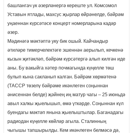
башлангач ук әзерләнергә кереште ул. Комсомол
Уставын ятлады, махсус җырлар өйрәнелде, бәйрәм
уңаеннан күрсәтәсе концерт номерларына кадәр
әзер.
Мәдинәгә мәктәптә уку бик ошый. Кайчандыр
әтиләре тимерчелектәге эшеннән аерылып, кечкенә
кызын җитәкләп, бәйрәм күрсәтергә алып килгән иде
аны. Бу вакыйга хәтер почмагында күңелле төш
булып кына сакланып калган. Бәйрәм хөрмәтенә
(ТАССР төзелү бәйрәме икәнлеген соңыннан
әнисеннән белде) җәйнең иң матур чагы – 25 июньдә
авыл халкы җыелышып, өмә үткәрде. Соңыннан күл
буендагы мәктәп янына җыелыштылар. Баганадагы
радиодан күңелле көйләр агыла. Сталинның
чыгышы тапшырылды. Кем икәнлеген белмәсә дә,