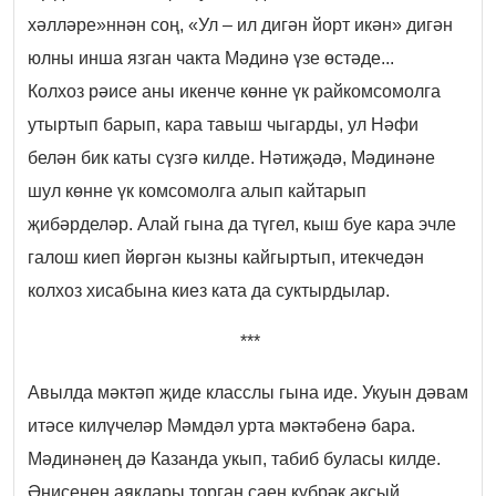
хәлләре»ннән соң, «Ул – ил дигән йорт икән» дигән
юлны инша язган чакта Мәдинә үзе өстәде...
Колхоз рәисе аны икенче көнне үк райкомсомолга
утыртып барып, кара тавыш чыгарды, ул Нәфи
белән бик каты сүзгә килде. Нәтиҗәдә, Мәдинәне
шул көнне үк комсомолга алып кайтарып
җибәрделәр. Алай гына да түгел, кыш буе кара эчле
галош киеп йөргән кызны кайгыртып, итекчедән
колхоз хисабына киез ката да суктырдылар.
***
Авылда мәктәп җиде класслы гына иде. Укуын дәвам
итәсе килүчеләр Мәмдәл урта мәктәбенә бара.
Мәдинәнең дә Казанда укып, табиб буласы килде.
Әнисенең аяклары торган саен күбрәк аксый.