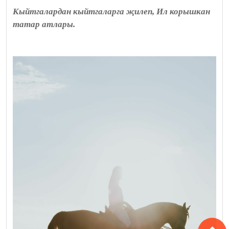
Кыйтгалардан кыйтгаларга җилеп, Ил корышкан
татар атлары.