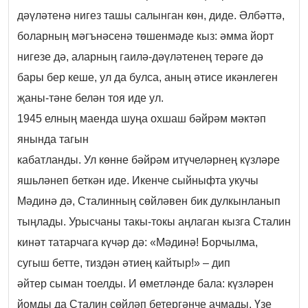
дәүләтенә нигез ташы салынган көн, диде. Әлбәттә,
боларның мәгънәсенә төшенмәде кыз: әмма йорт
нигезе дә, аларның гаилә-дәүләтенең терәге дә
бары бер кеше, ул да булса, аның әтисе икәнлеген
җаны-тәне белән тоя иде ул.
1945 елның маенда шуңа охшаш бәйрәм мәктәп
янында тагын
кабатланды. Ул көнне бәйрәм итүчеләрнең күзләре
яшьләнеп беткән иде. Икенче сыйныфта укучы
Мәдинә дә, Сталинның сөйләвен бик дулкынланып
тыңлады. Урысчаны такы-токы аңлаган кызга Сталин
кинәт татарчага күчәр дә: «Мәдинә! Борчылма,
сугыш бетте, тиздән әтиең кайтыр!» – дип
әйтер сыман тоелды. И өметләнде бала: күзләрен
йомды да Сталин сөйләп бетергәнче ачмады. Үзе