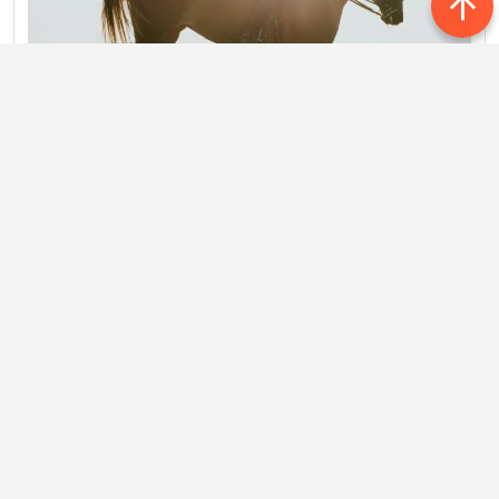
Тарихларда аңа җанияләр,
Җиһангирлар йөргән атланып.
Кыйтгалардан кыйтгаларга җилеп,
Ил корышкан татар атлары.