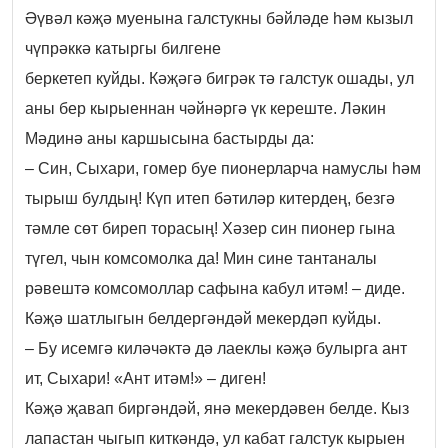
Әүвәл кәҗә муенына галстукны бәйләде һәм кызыл
чүпрәккә катыргы билгене
беркетеп куйды. Кәҗәгә бигрәк тә галстук ошады, ул
аны бер кырыеннан чәйнәргә үк кереште. Ләкин
Мәдинә аны каршысына бастырды да:
– Син, Сыхари, гомер буе пионерларча намуслы һәм
тырыш булдың! Күп итеп бәтиләр китердең, безгә
тәмле сөт биреп торасың! Хәзер син пионер гына
түгел, чын комсомолка да! Мин сине тантаналы
рәвештә комсомоллар сафына кабул итәм! – диде.
Кәҗә шатлыгын белдергәндәй мекердәп куйды.
– Бу исемгә киләчәктә дә лаеклы кәҗә булырга ант
ит, Сыхари! «Ант итәм!» – диген!
Кәҗә җавап биргәндәй, янә мекердәвен белде. Кыз
лапастан чыгып киткәндә, ул кабат галстук кырыен