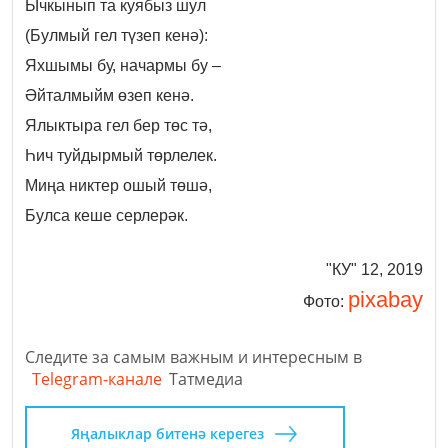
Ычкынып та куябыз шул
(Булмый гел түзеп кенә):
Яхшымы бу, начармы бу –
Әйталмыйм өзеп кенә.
Ялыктыра гел бер төс тә,
Һич туйдырмый төрлелек.
Миңа никтер ошый төшә,
Булса кеше серлерәк.
"КУ" 12, 2019
pixabay
Фото:
Следите за самым важным и интересным в
Telegram-канале
Татмедиа
Яңалыклар битенә керегез