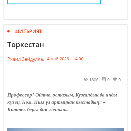
ШИГЪРИЯТ
Төркестан
Ркаил Зәйдулла,
4 май 2023 - 14:00
1806
0
0
Профессор! Әйтче, остазым, Кузгалдың да янды
күзең, Һәм, Нигә үз артыңнан кыстадың? –
Киттек бергә дөя эзеннән...