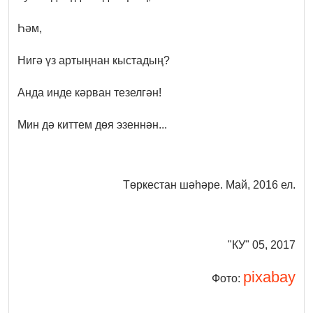
Һәм,
Нигә үз артыңнан кыстадың?
Анда инде кәрван тезелгән!
Мин дә киттем дөя эзеннән...
Төркестан шәһәре. Май, 2016 ел.
"КУ" 05, 2017
pixabay
Фото: