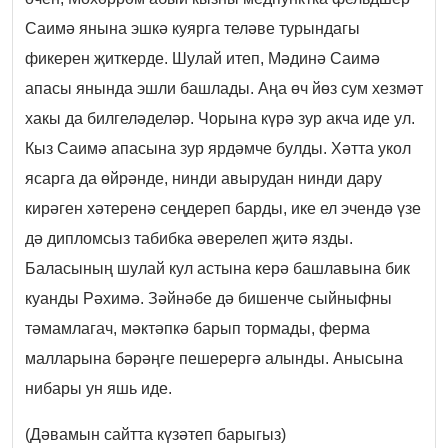
Саимә янына эшкә куярга теләве турындагы
фикерен җиткерде. Шулай итеп, Мәдинә Саимә
апасы янында эшли башлады. Аңа өч йөз сум хезмәт
хакы да билгеләделәр. Чорына күрә зур акча иде ул.
Кыз Саимә апасына зур ярдәмче булды. Хәтта укол
ясарга да өйрәнде, нинди авырудан нинди дару
кирәген хәтеренә сеңдереп барды, ике ел эчендә үзе
дә дипломсыз табибка әверелеп җитә язды.
Баласының шулай кул астына керә башлавына бик
куанды Рәхимә. Зәйнәбе дә бишенче сыйныфны
тәмамлагач, мәктәпкә барып тормады, ферма
малларына бәрәңге пешерергә алынды. Анысына
нибары ун яшь иде.
(Дәвамын сайтта күзәтеп барыгыз)