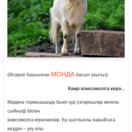
МОНДА
(Әсәрне башыннан
басып укыгыз)
Кәҗә комсомолга керә...
Мәдинә тормышында быел зур үзгәрешләр көтелә:
сыйныф белән
комсомолга керәчәкләр. Бу шатлыклы вакыйгага
көздән – уку елы