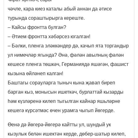
чәчле, кара киез каталы абый аннан да әтисе
турында сораштырырга кереште.
– Кайсы фронтта булган?
– Әтием фронтта хәбәрсез югалган!
– Бәлки, пленга эләккәндер дә, качып ята торгандыр
ул нимечләр ягында? Әнә, фәлән авылның фәлән
кешесе пленга төшкәч, Германиядә яшәгән, фашист
кызына өйләнеп калган!
Баштагы сорауларга тыныч кына җавап биреп
барган кыз, монысын ишеткәч, бурлаттай кызарды
һәм күзләренә килеп тыгылган кайнар яшьләрне
кешегә күрсәтмәс өчен урамга чыгып йөгерде.
Өенә дә йөгерә-йөгерә кайтты ул, шундый ук
кызулык белән ишектән керде, дөбер-шатыр килеп,