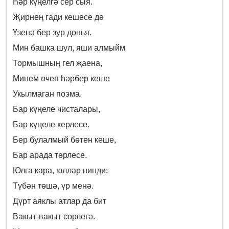
Һәр күңелгә сер сыя.
Җирнең гади кешесе дә
Үзенә бер зур дөнья.
Мин башка шул, яши алмыйм
Тормышның гел җаена,
Минем өчен һәрбер кеше
Укылмаган поэма.
Бар күңеле чисталары,
Бар күңеле керлесе.
Бер булалмый бөтен кеше,
Бар арада төрлесе.
Юлга кара, юллар нинди:
Түбән төшә, үр менә.
Дүрт аяклы атлар да бит
Вакыт-вакыт сөрлегә.