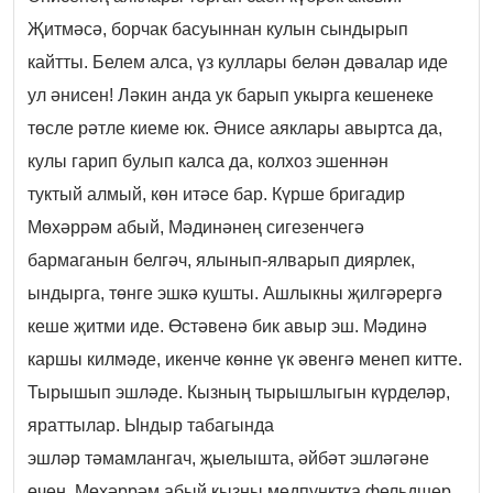
Җитмәсә, борчак басуыннан кулын сындырып
кайтты. Белем алса, үз куллары белән дәвалар иде
ул әнисен! Ләкин анда ук барып укырга кешенеке
төсле рәтле киеме юк. Әнисе аяклары авыртса да,
кулы гарип булып калса да, колхоз эшеннән
туктый алмый, көн итәсе бар. Күрше бригадир
Мөхәррәм абый, Мәдинәнең сигезенчегә
бармаганын белгәч, ялынып-ялварып диярлек,
ындырга, төнге эшкә кушты. Ашлыкны җилгәрергә
кеше җитми иде. Өстәвенә бик авыр эш. Мәдинә
каршы килмәде, икенче көнне үк әвенгә менеп китте.
Тырышып эшләде. Кызның тырышлыгын күрделәр,
яраттылар. Ындыр табагында
эшләр тәмамлангач, җыелышта, әйбәт эшләгәне
өчен, Мөхәррәм абый кызны медпунктка фельдшер