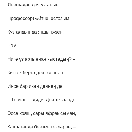
Янәшәдән дөя узганын.
Профессор! Әйтче, остазым,
Кузгалдың да янды күзең,
Һәм,
Нигә үз артыңнан кыстадың? –
Киттек бергә дөя эзеннән...
Иясе бар икән дөянең дә:
– Тезлән! – диде.
Дөя тезләнде.
Эссе кояш, сары яфрак сыман,
Каплаганда безнең көзләрне, –