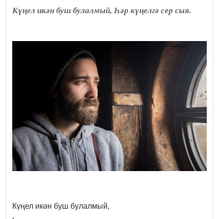
Күңел икән буш булалмый, Һәр күңелгә сер сыя.
Күңел икән буш булалмый,