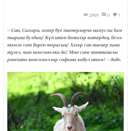
2909
0
1
– Син, Сыхари, гомер буе пионерларча намуслы һәм
тырыш булдың! Күп итеп бәтиләр китердең, безгә
тәмле сөт биреп торасың! Хәзер син пионер гына
түгел, чын комсомолка да! Мин сине тантаналы
рәвештә комсомоллар сафына кабул итәм! – диде.