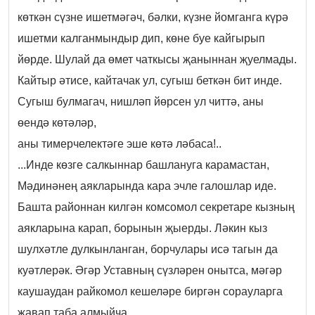
көткән сүзне ишетмәгәч, бәлки, күзне йомганга күрә
ишетми калганмындыр дип, көне буе кайгырып
йөрде. Шулай да өмет чаткысы җаныннан җуелмады.
Кайтыр әтисе, кайтачак ул, сугыш беткән бит инде.
Сугыш булмагач, нишләп йөрсен ул читтә, аны
өендә көтәләр,
аны тимерчелектәге эше көтә ләбаса!..
...Инде көзге салкыннар башлануга карамастан,
Мәдинәнең аякларында кара эчле галошлар иде.
Башта районнан килгән комсомол секретаре кызның
аякларына карап, борынын җыерды. Ләкин кыз
шулхәтле дулкынланган, борчулары исә тагын да
куәтлерәк. Әгәр Уставның сүзләрен онытса, мәгәр
каушаудан райкомол кешеләре биргән сорауларга
җавап таба алмыйча