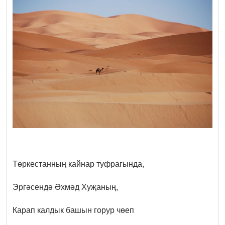
Төркестанның кайнар туфрагында,
Эргәсендә Әхмәд Хуҗаның,
Карап калдык башын горур чөеп