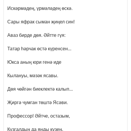
Искәрмәдең, үрмәләдең өскә.
Сары яфрак сыман җиңел син!
Аваз бирде дөя. Әйтте гүя:
Татар һәрчак өстә күренсен...
Юкса аның юри генә иде
Кылануы, мәзәк ясавы.
Дөя чөйгән биеклектә калып...
Җиргә чумган төштә Ясәви.
Профессор! Әйтче, остазым,
Кузгалдың да янды күзең,