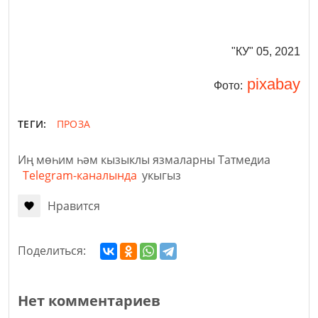
"КУ" 05, 2021
pixabay
Фото:
ТЕГИ:
ПРОЗА
Иң мөһим һәм кызыклы язмаларны Татмедиа
Telegram-каналында
укыгыз
Нравится
Поделиться:
Нет комментариев