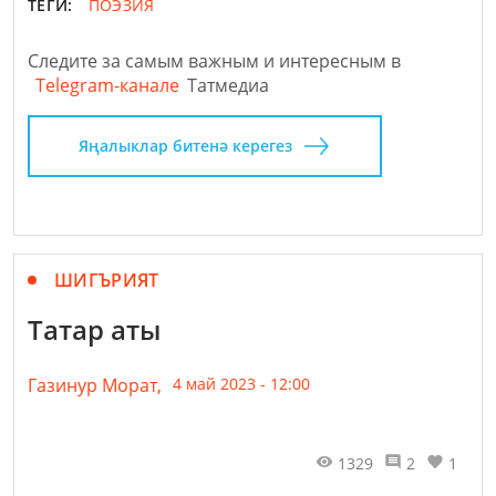
ТЕГИ:
ПОЭЗИЯ
Следите за самым важным и интересным в
Telegram-канале
Татмедиа
Яңалыклар битенә керегез
ШИГЪРИЯТ
Татар аты
Газинур Морат,
4 май 2023 - 12:00
1329
2
1