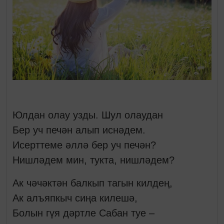
Юлдан олау узды. Шул олаудан
Бер уч печән алып иснәдем.
Исерттеме әллә бер уч печән?
Нишләдем мин, тукта, нишләдем?
Ак чәчәктән балкып тагын килдең,
Ак алъяпкыч сиңа килешә,
Болын гүя дәртле Сабан туе –