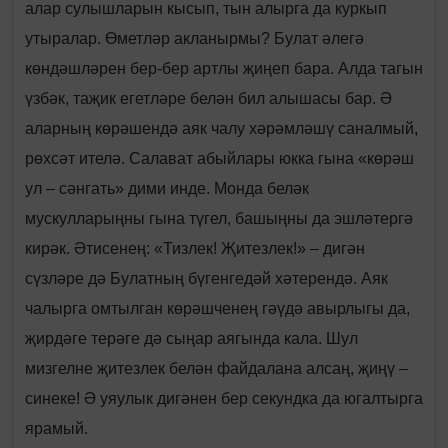
алар сулышларын кысып, тын алырга да куркып
утыралар. Өметләр акланырмы? Булат әлегә
көндәшләрен бер-бер артлы җиңеп бара. Алда тагын
үзбәк, таҗик егетләре белән бил алышасы бар. Ә
аларның көрәшендә аяк чалу хәрәмләшү саналмый,
рөхсәт ителә. Салават абыйлары юкка гына «көрәш
ул – сәнгать» дими инде. Монда беләк
мускулларыңны гына түгел, башыңны да эшләтергә
кирәк. Әтисенең: «Тизлек! Җитезлек!» – дигән
сүзләре дә Булатның бүгенгедәй хәтерендә. Аяк
чалырга омтылган көрәшченең гәүдә авырлыгы да,
җирдәге терәге дә сыңар аягында кала.
Шул
мизгелне җитезлек белән файдалана алсаң, җиңү –
синеке! Ә уяулык дигәнен бер секундка да югалтырга
ярамый.