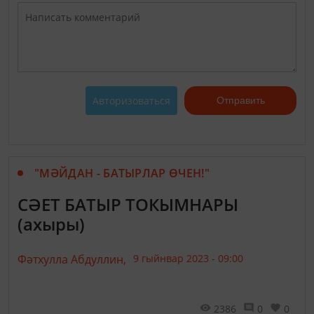
Авторизоваться
Отправить
"МӘЙДАН - БАТЫРЛАР ӨЧЕН!"
СӘЕТ БАТЫР ТОКЫМНАРЫ
(ахыры)
Фәтхулла Абдуллин,
9 гыйнвар 2023 - 09:00
2386
0
0