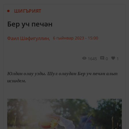
ШИГЪРИЯТ
Бер уч печән
Фаил Шәфигуллин,
6 гыйнвар 2023 - 15:00
1645
0
1
Юлдан олау узды. Шул олаудан Бер уч печән алып
иснәдем.