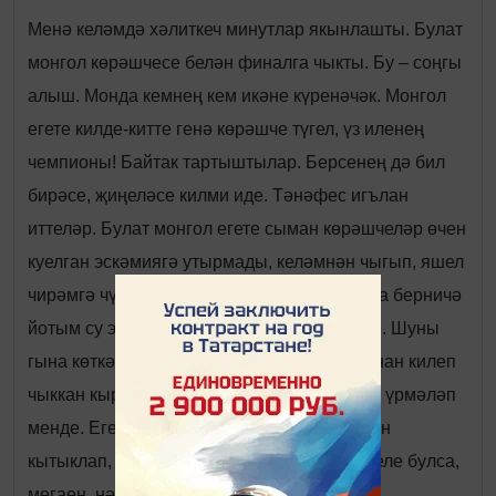
Менә келәмдә хәлиткеч минутлар якынлашты. Булат
монгол көрәшчесе белән финалга чыкты. Бу – соңгы
алыш. Монда кемнең кем икәне күренәчәк. Монгол
егете килде-китте генә көрәшче түгел, үз иленең
чемпионы! Байтак тартыштылар. Берсенең дә бил
бирәсе, җиңеләсе килми иде. Тәнәфес игълан
иттеләр. Булат монгол егете сыман көрәшчеләр өчен
куелган эскәмиягә утырмады, келәмнән чыгып, яшел
чирәмгә чүгәләде. Шешә борыныннан гына берничә
йотым су эчте дә аякларын сузып җибәрде. Шуны
гына көткәндәй, каяндыр үләннәр арасыннан килеп
чыккан кырмыска җәһәт кенә аның аягына үрмәләп
менде. Егетне дәртләндергәндәй, аяк йөзен
кытыклап, әрле-бирле йөренә башлады. Теле булса,
мөгаен, нәрсәдер әйткән дә булыр иде...