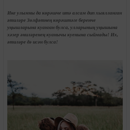
Ике улымны да көрәшче итә алсам дип хыялланган
әтиләре Зөлфәтнең көрәштәге беренче
уңышларына куанган булса, улларының уңышына
хәзер әниләренең куанычы куенына сыймады! Их,
әтиләре дә исән булса!