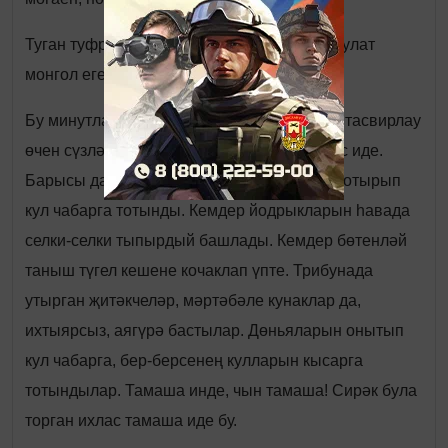
Туган туфрак куәт өстәдеме, ахыр чиктә, Булат
монгол егетен селтәп, сыртына салды!
Бу минутларда җанатарларның шатлыгын тасвирлау
өчен сүзләр дә, язар өчен кәгазь дә җитмәс иде.
Барысы да дәррәү аягүрә басты. Кемдер котырып
кул чабарга тотынды. Кемдер йодрыкларын һавада
селки-селки тыпырдый башлады. Кемдер бөтенләй
таныш түгел кешене кочаклап үпте. Трибунада
утырган җитәкчеләр, мәртәбәле кунаклар да,
ихтыярсыз, аягүрә бастылар. Дөньяларын онытып
кул чабарга, бер-берсенең кулларын кысарга
тотындылар. Тамаша инде, чын тамаша! Сирәк була
торган ихлас тамаша иде бу.