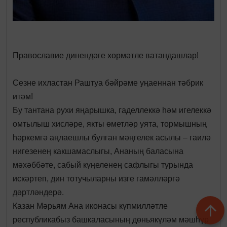
Православие динендәге хөрмәтле ватандашлар!
​Сезне ихластан Раштуа бәйрәме уңаеннан тәбрик
итәм!
​Бу тантана рухи яңарышка, гаделлеккә һәм игелеккә
омтылыш хисләре, якты өметләр уята, тормышның
һәркемгә аңлаешлы булган мәңгелек асылы – гаилә
нигезенең какшамаслыгы, Ананың баласына
мәхәббәте, сабый күңеленең сафлыгы турында
искәртеп, дин тотучыларны изге гамәлләргә
дәртләндерә.
​Казан Мәрьям Ана иконасы күпмилләтле
республикабыз башкаласының дөньякүләм мәшһүр