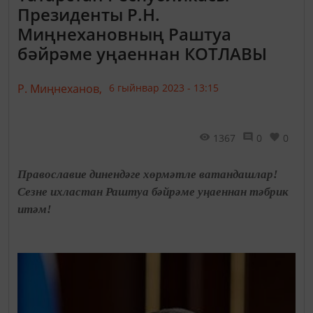
Президенты Р.Н.
Миңнехановның Раштуа
бәйрәме уңаеннан КОТЛАВЫ
Р. Миңнеханов,
6 гыйнвар 2023 - 13:15
1367
0
0
Православие динендәге хөрмәтле ватандашлар! ​
Сезне ихластан Раштуа бәйрәме уңаеннан тәбрик
итәм!