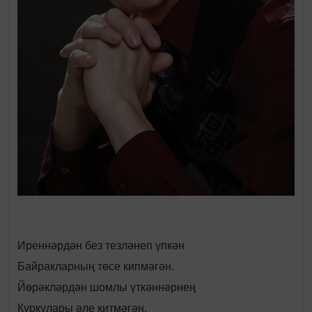
Иреннәрдән без тезләнеп үпкән
Байракларның төсе кипмәгән.
Йөрәкләрдән шомлы үткәннәрнең
Куркулары әле китмәгән.