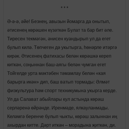
* * *
Ә-ә-ә, әйе! Безнең, авызын йомарга да онытып,
әтисенең көрәшен күзәткән Булат та бар бит әле.
Тиресен текмәгән, әнисен куандырып ул да егет
булып килә. Төпчеген дә укытырга, һөнәрле итәргә
кирәк. Әтисенең фатихасы белән көрәшкә кереп
киткән, соңыннан баш-аягы белән чумган егет
Тойгелде урта мәктәбен тәмамлау белән «кая
барырга икән» дип, баш ватып тормады: Әлмәт
физкультура һәм спорт техникумына укырга керде.
Ул да Салават абыйлары кул астында көрәш
серләренә өйрәнде. Иренмәде, ялкауланмады.
Келәмгә беренче булып чыкты, көрәш залыннан иң
ахырдан китте. Дәрт иткән – морадына җиткән, ди.