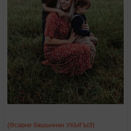
(Әсәрне башыннан УКЫГЫЗ)