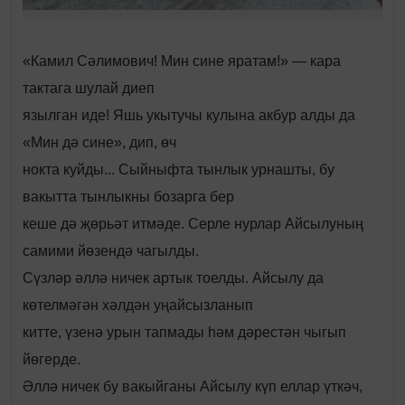
«Камил Сәлимович! Мин сине яратам!» — кара
тактага шулай диеп
язылган иде! Яшь укытучы кулына акбур алды да
«Мин дә сине», дип, өч
нокта куйды... Сыйныфта тынлык урнашты, бу
вакытта тынлыкны бозарга бер
кеше дә җөрьәт итмәде. Серле нурлар Айсылуның
самими йөзендә чагылды.
Сүзләр әллә ничек артык тоелды. Айсылу да
көтелмәгән хәлдән уңайсызланып
китте, үзенә урын тапмады һәм дәрестән чыгып
йөгерде.
Әллә ничек бу вакыйганы Айсылу күп еллар үткәч,