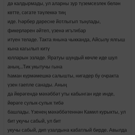
дә калдырмады, ул аларны зур түземсезлек белән
көтте, сәгате тәүлеккә тиң
иде. Һәрбер дәресне йотлыгып тыңлады,
фикерләрен әйтеп, үзенә игътибар
итүен теләде. Такта янына чыкканда, Айсылу ялгыш
кына кагылып китү
юлларын эзләде. Яратуы шундый көчле иде шул
аның...Тик укытучы гына
һаман күрмәмешкә салышты, нигәдер бу очракта
үзен гаепле санады. Аның
да йөрәгендә мәхәббәт уты кабынган иде инде,
йөрәге сулык-сулык тибә
башлады. Үзенең мәхәббәтеннән Камил курыкты, ул
бит укучы сабый, ул бит
укучы сабый, дип үзалдына кабатлый бирде. Авылда