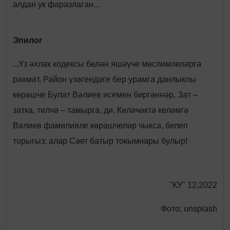
алдан ук фаразлаган...
Эпилог
...Үз әхлак кодексы белән яшәүче мөслимлеләргә
рәхмәт. Район үзәгендәге бер урамга данлыклы
көрәшче Булат Вәлиев исемен биргәннәр. Зат –
затка, тилчә – тамырга, ди. Киләчәктә келәмгә
Вәлиев фамилияле көрәшчеләр чыкса, белеп
торыгыз: алар Сәет батыр токымнары булыр!
"КУ" 12,2022
Фото: unsplash