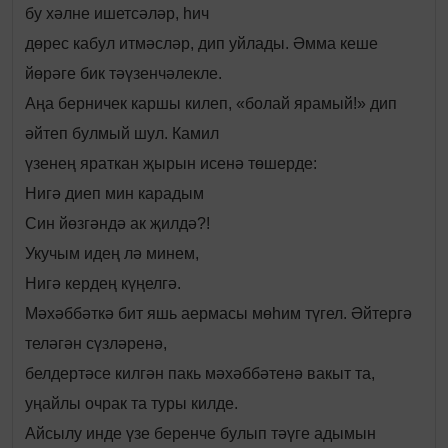
бу хәлне ишетсәләр, һич
дөрес кабул итмәсләр, дип уйлады. Әмма кеше
йөрәге бик тәүзенчәлекле.
Аңа берничек каршы килеп, «болай ярамый!» дип
әйтеп булмый шул. Камил
үзенең яраткан җырын исенә төшерде:
Нигә диеп мин карадым
Син йөзгәндә ак җилдә?!
Укучым идең лә минем,
Нигә кердең күңелгә.
Мәхәббәткә бит яшь аермасы мөһим түгел. Әйтергә
теләгән сүзләренә,
белдертәсе килгән пакь мәхәббәтенә вакыт та,
уңайлы очрак та туры килде.
Айсылу инде үзе беренче булып тәүге адымын