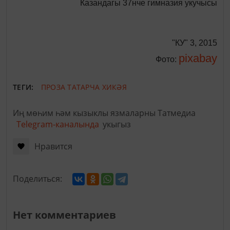
Казандагы 37нче гимназия укучысы
"КУ" 3, 2015
pixabay
Фото:
ТЕГИ:
ПРОЗА
ТАТАРЧА ХИКӘЯ
Иң мөһим һәм кызыклы язмаларны Татмедиа
Telegram-каналында
укыгыз
Нравится
Поделиться:
Нет комментариев