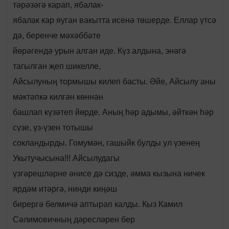
тәрәзәгә карап, ябалак-
ябалак кар яуган вакытта исенә төшерде. Еллар үтсә
дә, беренче мәхәббәте
йөрәгендә урын алган иде. Күз алдына, энәгә
тагылган җеп шикелле,
Айсылуның тормышы килеп басты. Әйе, Айсылу аны
мәктәпкә килгән көннән
башлап күзәтеп йөрде. Аның һәр адымы, әйткән һәр
сүзе, үз-үзен тотышы
сокландырды. Гомумән, гашыйк булды ул үзенең
Укытучысына!!! Айсылудагы
үзгәрешләрне әнисе дә сизде, әмма кызына ничек
ярдәм итәргә, нинди киңәш
бирергә белмичә аптырап калды. Кыз Камил
Сәлимовичның дәресләрен бер