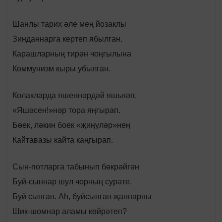
Шанлы тарих әле мең йозаклы
Зинданнарга кертеп ябылган.
Карашларның тирән чоңгылына
Коммунизм кыры убылган.
Колакларда яшеннәрдәй яшьнәп,
«Яшәсен!»нәр тора яңгырап.
Бөек, ләкин боек «җиңүләр»нең
Кайтавазы кайта каңгырап.
Сын-потларга табынып бөкрәйгән
Буй-сыннар шул чорның сурәте.
Буй сынган. Аһ, буйсынган җаннарны
Шик-шомнар аламы көйрәтеп?