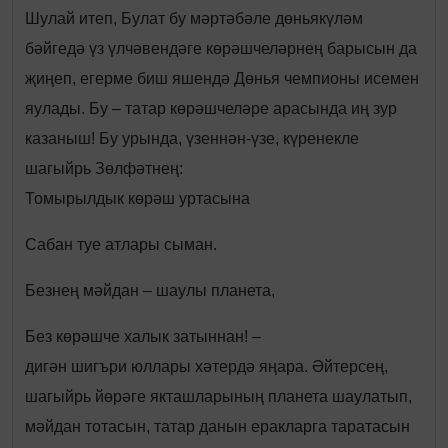
Шулай итеп, Булат бу мәртәбәле дөньякүләм
бәйгедә үз үлчәвендәге көрәшчеләрнең барысын да
җиңеп, егерме биш яшендә Дөнья чемпионы исемен
яулады. Бу – татар көрәшчеләре арасында иң зур
казаныш! Бу урында, үзеннән-үзе, күренекле
шагыйрь Зөлфәтнең:
Томырылдык көрәш уртасына
Сабан туе атлары сыман.
Безнең мәйдан – шаулы планета,
Без көрәшче халык затыннан! –
дигән шигъри юллары хәтердә яңара. Әйтерсең,
шагыйрь йөрәге якташларының планета шаулатып,
мәйдан тотасын, татар данын еракларга таратасын