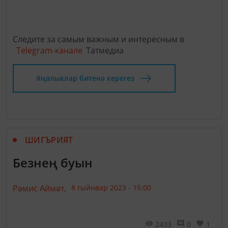
Следите за самым важным и интересным в
Telegram-канале
Татмедиа
Яңалыклар битенә керегез
ШИГЪРИЯТ
Безнең буын
Рәмис Аймәт,
8 гыйнвар 2023 - 15:00
2433
0
1