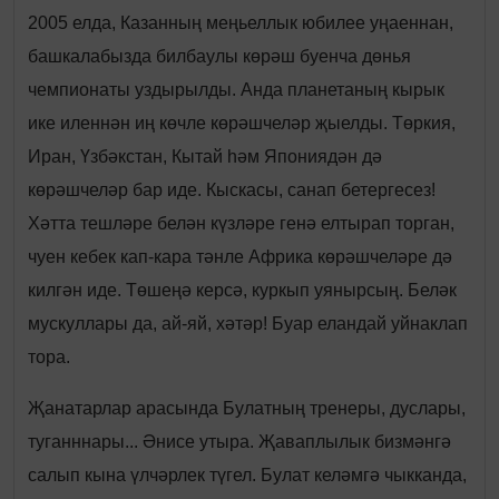
2005 елда, Казанның меңьеллык юбилее уңаеннан,
башкалабызда билбаулы көрәш буенча дөнья
чемпионаты уздырылды. Анда планетаның кырык
ике иленнән иң көчле көрәшчеләр җыелды. Төркия,
Иран, Үзбәкстан, Кытай һәм Япониядән дә
көрәшчеләр бар иде. Кыскасы, санап бетергесез!
Хәтта тешләре белән күзләре генә елтырап торган,
чуен кебек кап-кара тәнле Африка көрәшчеләре дә
килгән иде. Төшеңә керсә, куркып уянырсың. Беләк
мускуллары да, ай-яй, хәтәр! Буар еландай уйнаклап
тора.
Җанатарлар арасында Булатның тренеры, дуслары,
туганннары... Әнисе утыра. Җаваплылык бизмәнгә
салып кына үлчәрлек түгел. Булат келәмгә чыкканда,