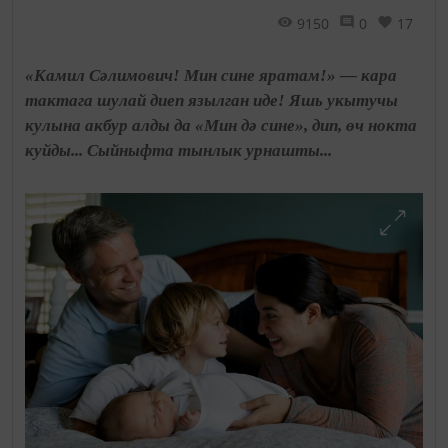
9150
0
17
«Камил Сәлимович! Мин сине яратам!» — кара
тактага шулай диеп язылган иде! Яшь укытучы
кулына акбур алды да «Мин дә сине», дип, өч нокта
куйды... Сыйныфта тынлык урнашты...