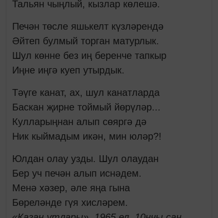
Тальян чыңлый, кызлар көлешә.
Печән төсле яшькелт күзләрендә
Әйтеп булмый торган матурлык.
Шул көнне без иң беренче тапкыр
Иңне иңгә куеп утырдык.
Тәүге канат, ах, шул канатларда
Баскан җирне тоймый йөрүләр...
Кулларыңнан алып сөяргә дә
Ник кыймадым икән, мин юләр?!
Юлдан олау узды. Шул олаудан
Бер уч печән алып иснәдем.
Менә хәзер, әле яңа гына
Бөреләнде гүя хисләрем.
«Казан утлары». 1965 ел, 10нчы сан.