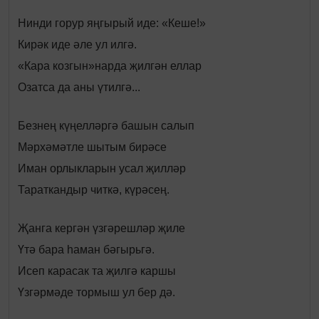
Нинди горур яңгырый иде: «Кеше!»
Кирәк иде әле ул илгә.
«Кара козгын»нарда җилгән еллар
Озатса да аны үтилгә...
Безнең күңелләргә башын салып
Мәрхәмәтле шытым бирәсе
Иман орлыкларын усал җилләр
Тараткандыр читкә, күрәсең.
Җанга кергән үзгәрешләр җиле
Үтә бара һаман бәгырьгә.
Исеп карасак та җилгә каршы
Үзгәрмәде тормыш ул бер дә.