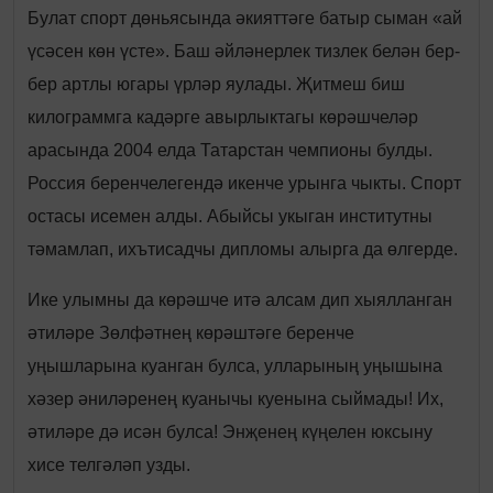
Булат спорт дөньясында әкияттәге батыр сыман «ай
үсәсен көн үсте». Баш әйләнерлек тизлек белән бер-
бер артлы югары үрләр яулады. Җитмеш биш
килограммга кадәрге авырлыктагы көрәшчеләр
арасында 2004 елда Татарстан чемпионы булды.
Россия беренчелегендә икенче урынга чыкты. Спорт
остасы исемен алды. Абыйсы укыган институтны
тәмамлап, ихътисадчы дипломы алырга да өлгерде.
Ике улымны да көрәшче итә алсам дип хыялланган
әтиләре Зөлфәтнең көрәштәге беренче
уңышларына куанган булса, улларының уңышына
хәзер әниләренең куанычы куенына сыймады! Их,
әтиләре дә исән булса! Энҗенең күңелен юксыну
хисе телгәләп узды.