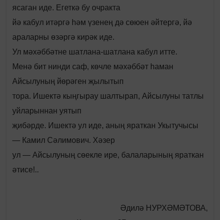
ясаган иде. Егеткә бу очракта
йә кабул итәргә һәм үзенең дә сөюен әйтергә, йә
араларны өзәргә кирәк иде.
Ул мәхәббәтне шатлана-шатлана кабул итте.
Менә бит нинди саф, көчле мәхәббәт һаман
Айсылуның йөрәген җылытып
тора. Ишектә кыңгырау шалтырап, Айсылуны татлы
уйларыннан уятып
җибәрде. Ишектә ул иде, аның яраткан Укытучысы
— Камил Сәлимович. Хәзер
ул — Айсылуның сөекле ире, балаларының яраткан
әтисе!..
Әдилә НУРХӘМӘТОВА,