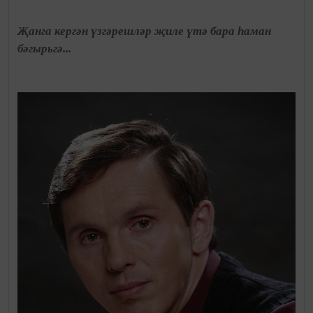
Җанга кергән үзгәрешләр җиле үтә бара һаман
бәгырьгә...