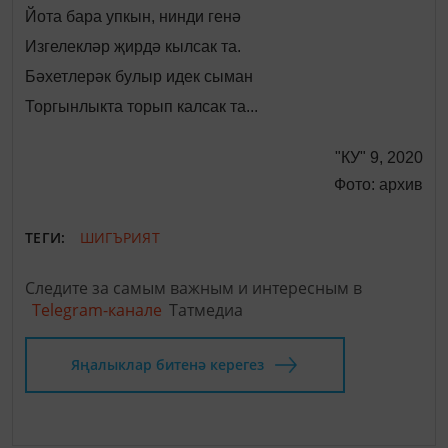
Йота бара упкын, нинди генә
Изгелекләр җирдә кылсак та.
Бәхетлерәк булыр идек сыман
Торгынлыкта торып калсак та...
"КУ" 9, 2020
Фото: архив
ТЕГИ:
ШИГЪРИЯТ
Следите за самым важным и интересным в
Telegram-канале
Татмедиа
Яңалыклар битенә керегез