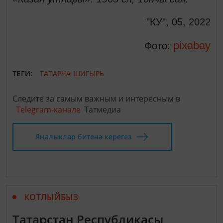
"КУ", 05, 2022
pixabay
Фото:
ТЕГИ:
ТАТАРЧА ШИГЫРЬ
Следите за самым важным и интересным в
Telegram-канале
Татмедиа
Яңалыклар битенә керегез
КОТЛЫЙБЫЗ
Татарстан Республикасы