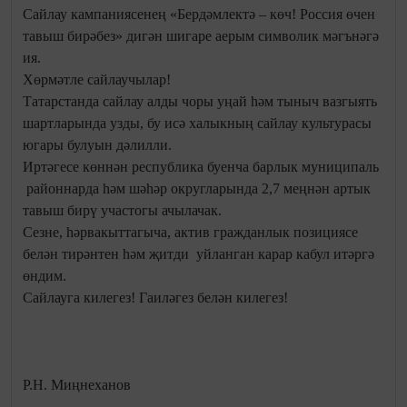
Сайлау кампаниясенең «Бердәмлектә – көч! Россия өчен
тавыш бирәбез» дигән шигаре аерым символик мәгънәгә
ия.
Хөрмәтле сайлаучылар!
Татарстанда сайлау алды чоры уңай һәм тыныч вазгыять
шартларында узды, бу исә халыкның сайлау культурасы
югары булуын дәлилли.
Иртәгесе көннән республика буенча барлык муниципаль
районнарда һәм шәһәр округларында 2,7 меңнән артык
тавыш бирү участогы ачылачак.
Сезне, һәрвакыттагыча, актив гражданлык позициясе
белән тирәнтен һәм җитди уйланган карар кабул итәргә
өндим.
Сайлауга килегез! Гаиләгез белән килегез!
Р.Н. Миңнеханов