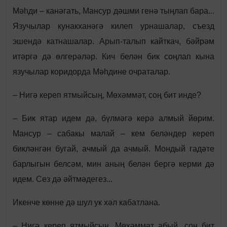
Мәһди – канәгать, Мансур дәшми генә тыңлап бара...
Язучылар кунакханәгә килеп урнашалар, съезд
эшендә катнашалар. Арып-талып кайткач, бәйрәм
итәргә дә өлгерәләр. Кич белән бик соңлап кына
язучылар коридорда Мәһдине очраталар.
– Нигә кереп ятмыйсың, Мөхәммәт, соң бит инде?
– Бик ятар идем дә, бүлмәгә керә алмый йөрим.
Мансур – сабакы малай – кем беләндер кереп
бикләнгән бугай, ачмый да ачмый. Мондый гадәте
барлыгын белсәм, мин аның белән бергә керми дә
идем. Сез дә әйтмәдегез...
Икенче көнне дә шул ук хәл кабатлана.
– Нигә кереп ятмыйсың, Мөхәммәт абый, соң бит