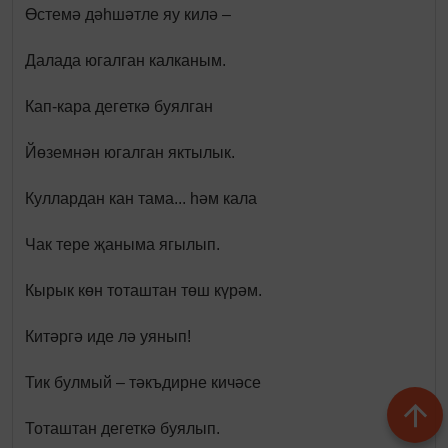
Өстемә дәһшәтле яу килә –
Далада югалган калканым.
Кап-кара дегеткә буялган
Йөземнән югалган яктылык.
Куллардан кан тама... һәм кала
Чак тере җаныма ягылып.
Кырык көн тоташтан төш күрәм.
Китәргә иде лә уянып!
Тик булмый – тәкъдирне кичәсе
Тоташтан дегеткә буялып.