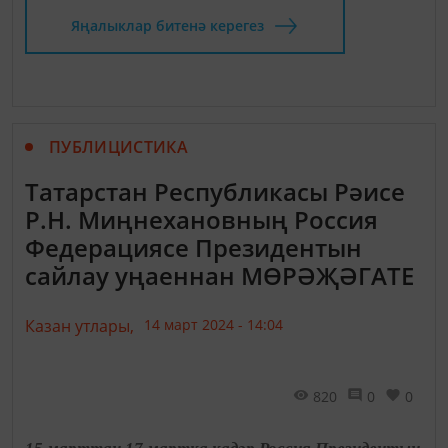
Яңалыклар битенә керегез
ПУБЛИЦИСТИКА
Татарстан Республикасы Рәисе
Р.Н. Миңнехановның Россия
Федерациясе Президентын
сайлау уңаеннан МӨРӘҖӘГАТЕ
Казан утлары,
14 март 2024 - 14:04
820
0
0