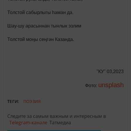
Толстой сабырлыгы һаман да.
Шау-шу арасыннан тынлык эзлим
Толстой моңы сеңгән Казанда.
"КУ" 03,2023
unsplash
Фото:
ТЕГИ:
ПОЭЗИЯ
Следите за самым важным и интересным в
Telegram-канале
Татмедиа