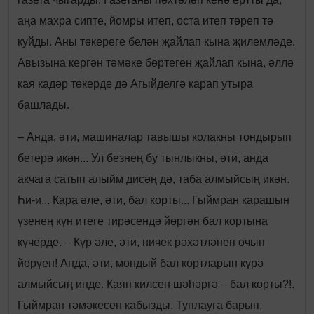
аңа махра сипте, йомры итеп, оста итеп төреп тә
куйды. Аны төкереге белән җайлап кына җилемләде.
Авызына кергән тәмәке бөртеген җайлап кына, әллә
кая кадәр төкерде дә Агыйделгә карап утыра
башлады.
– Анда, әти, машиналар тавышы колакны тондырып
бетерә икән... Ул безнең бу тынлыкны, әти, анда
акчага сатып алыйм дисәң дә, таба алмыйсың икән.
Һи-и... Кара әле, әти, бал корты... Гыймран карашын
үзенең күн итеге тирәсендә йөргән бал кортына
күчерде. – Күр әле, әти, ничек рәхәтләнеп очып
йөрүен! Анда, әти, мондый бал кортларын күрә
алмыйсың инде. Каян килсен шәһәргә – бал корты?!.
Гыймран тәмәкесен кабызды. Туплауга барып,