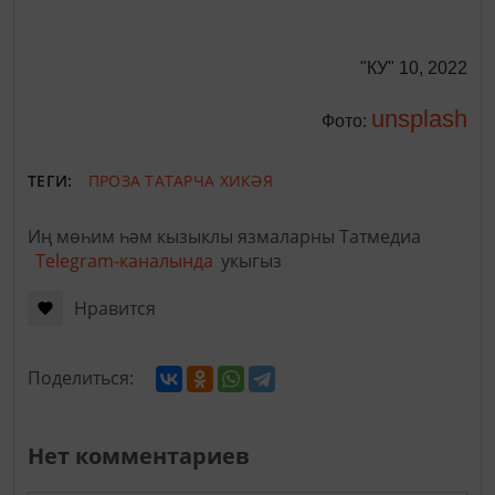
"КУ" 10, 2022
unsplash
Фото:
ТЕГИ:
ПРОЗА
ТАТАРЧА ХИКӘЯ
Иң мөһим һәм кызыклы язмаларны Татмедиа
Telegram-каналында
укыгыз
Нравится
Поделиться:
Нет комментариев