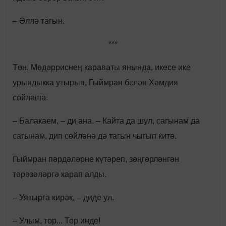
– Әллә тагын.
***
Төн. Мөдәрриснең караваты янында, икесе ике
урындыкка утырып, Гыймран белән Хәмдия
сөйләшә.
– Балакаем, – ди ана. – Кайта да шул, сагынам да
сагынам, дип сөйләнә дә тагын чыгып китә.
Гыймран пәрдәләрне күтәреп, зәңгәрләнгән
тәрәзәләргә карап алды.
– Уятырга кирәк, – диде ул.
– Улым, тор... Тор инде!