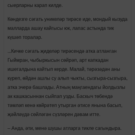
сыерларны карап килде.
Көндезге сәгать уникеләр тирәсе иде, мондый кызуда
малларда ашау кайгысы юк, лапас астында тик
күшәп торалар.
...Кичке сәгать җиделәр тирәсендә атка атланган
Гыймран, чыбыркысын сөйрәп, арт капкадан
ишегалдына кайтып керде. Малай, тәрәзәдән аны
күреп, өйдән ашлы су алып чыкты, сызгыра-сызгыра,
атка эчерә башлады. Атның маңгаендагы йолдызлы
ак кашкасыннан сыйпап узды. Баскыч төбендә
тәмләп кенә көйрәтеп утырган әтисе янына басып,
җәйләүдә сөйләгән сүзләрен дәвам итте.
– Анда, әти, менә шушы атларга тикле сагындыра.