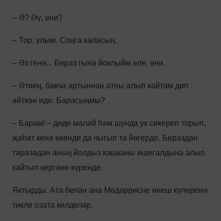
– Ә? Әү, әни?
– Тор, улым. Соңга каласың.
– Әз генә... Бераз гына йоклыйм әле, әни.
– Әтиең, бакча артыннан атны алып кайтам дип
әйткән иде. Барасыңмы?
– Барам! – диде малай һәм шунда ук сикереп торып,
җәһәт кенә киенде дә чыгып та йөгерде. Бераздан
тәрәзәдән аның йолдыз кашканы ишегалдына алып
кайтып кергәне күренде.
Яктырды. Ата белән ана Мөдәррисне инеш күперенә
тикле озата килделәр.