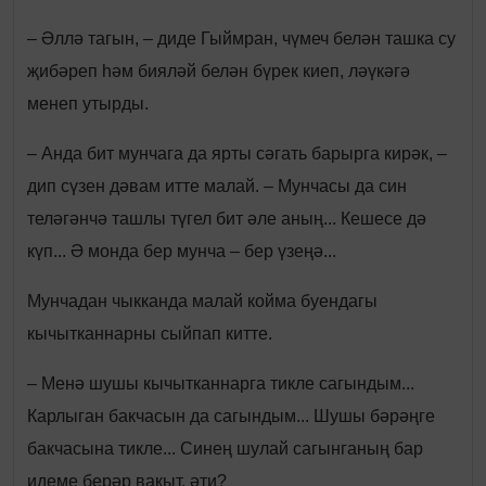
– Әллә тагын, – диде Гыймран, чүмеч белән ташка су
җибәреп һәм бияләй белән бүрек киеп, ләүкәгә
менеп утырды.
– Анда бит мунчага да ярты сәгать барырга кирәк, –
дип сүзен дәвам итте малай. – Мунчасы да син
теләгәнчә ташлы түгел бит әле аның... Кешесе дә
күп... Ә монда бер мунча – бер үзеңә...
Мунчадан чыкканда малай койма буендагы
кычытканнарны сыйпап китте.
– Менә шушы кычытканнарга тикле сагындым...
Карлыган бакчасын да сагындым... Шушы бәрәңге
бакчасына тикле... Синең шулай сагынганың бар
идеме берәр вакыт, әти?