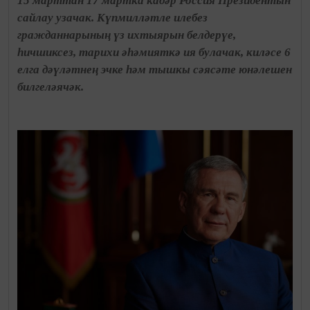
15 марттан 17 мартка кадәр Россия Президентын
сайлау узачак. Күпмилләтле илебез
гражданнарының үз ихтыярын белдерүе,
һичшиксез, тарихи әһәмияткә ия булачак, киләсе 6
елга дәүләтнең эчке һәм тышкы сәясәте юнәлешен
билгеләячәк.