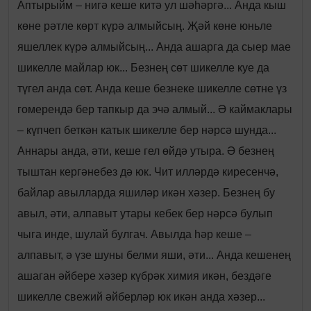
Аптырыйм – нигә кеше китә ул шәһәргә... Анда кыш
көне рәтле көрт күрә алмыйсың. Җәй көне юньле
яшеллек күрә алмыйсың... Анда ашарга да сыер мае
шикелле майлар юк... Безнең сөт шикелле куе да
түгел анда сөт. Анда кеше безнеке шикелле сөтне үз
гомерендә бер тапкыр да эчә алмый... Ә каймаклары
– күпчеп беткән катык шикелле бер нәрсә шунда...
Аннары анда, әти, кеше гел өйдә утыра. Ә безнең
тыштан кергәнебез дә юк. Чит илләрдә киресенчә,
байлар авылларда яшиләр икән хәзер. Безнең бу
авыл, әти, алпавыт утары кебек бер нәрсә булып
чыга инде, шулай булгач. Авылда һәр кеше –
алпавыт, ә үзе шуны белми яши, әти... Анда кешенең
ашаган әйбере хәзер күбрәк химия икән, бездәге
шикелле свежий әйберләр юк икән анда хәзер...