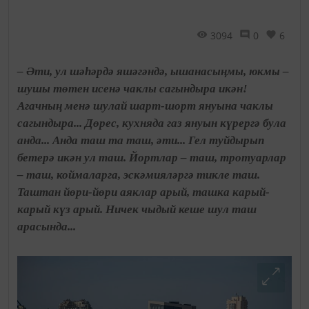
3094
0
6
– Әти, ул шәһәрдә яшәгәндә, ышанасыңмы, юкмы –
шушы төтен исенә чаклы сагындыра икән!
Агачның менә шулай шарт-шорт януына чаклы
сагындыра... Дөрес, кухняда газ януын күрергә була
анда... Анда таш та таш, әти... Гел туйдырып
бетерә икән ул таш. Йортлар – таш, тротуарлар
– таш, коймаларга, эскәмияләргә тикле таш.
Таштан йөри-йөри аяклар арый, ташка карый-
карый күз арый. Ничек чыдый кеше шул таш
арасында...