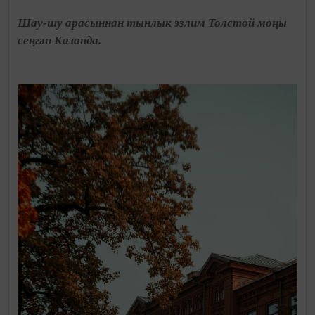
Шау-шу арасыннан тынлык эзлим Толстой моңы
сеңгән Казанда.