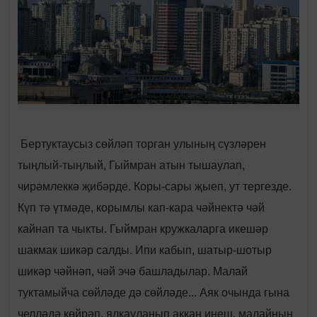
Бертуктаусыз сөйләп торган улының сүзләрен
тыңлый-тыңлый, Гыймран атын тышаулап,
чирәмлеккә җибәрде. Коры-сары җыеп, ут тергезде.
Күп тә үтмәде, корымлы кап-кара чәйнектә чәй
кайнап та чыкты. Гыймран кружкаларга икешәр
шакмак шикәр салды. Ипи кабып, шатыр-шотыр
шикәр чәйнәп, чәй эчә башладылар. Малай
туктамыйча сөйләде дә сөйләде... Аяк очында гына
челләдә көйрәп, ялкауланып аккан инеш, малайның