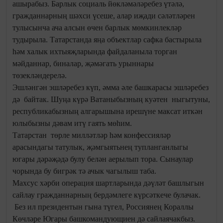
ашырабыз. Барлык социаль йөкләмәләребез үтәлә,
гражданнарның шәхси үсеше, алар иҗади сәләтләрен
тулысынча ача алсын өчен барлык мөмкинлекләр
тудырыла. Татарстанда яңа объектлар сафка бастырыла
һәм халык ихтыяҗларында файдаланыла торган
мәйданнар, биналар, җәмәгать урыннары
төзекләндерелә.
Эшләнгән эшләребез күп, әмма әле башкарасы эшләребез
дә байтак. Шуңа күрә Ватаныбызның куәтен ныгытуны,
республикабызның алгарышына ирешүне максат иткән
юлыбызны дәвам итү гаять мөһим.
Татарстан төрле милләтләр һәм конфессияләр
арасындагы татулык, җәмгыятьнең тупланганлыгы
югары дәрәҗәдә булу белән аерылып тора. Сынаулар
чорында бу бигрәк тә ачык чагылыш таба.
Махсус хәрби операция шартларында дәүләт башлыгын
сайлау гражданнарның бердәмлеге күрсәткече булачак.
Без ил президентын гына түгел, Россиянең Кораллы
Көчләре Югары башкомандующиен дә сайлаячакбыз.