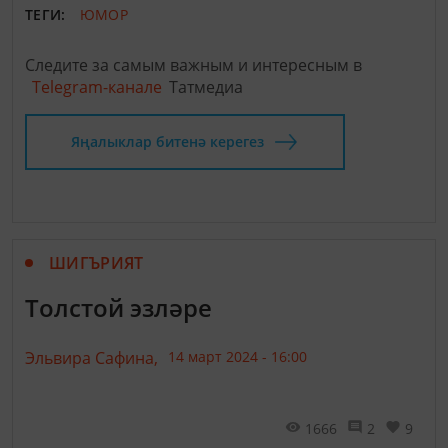
ТЕГИ:
ЮМОР
Следите за самым важным и интересным в
Telegram-канале
Татмедиа
Яңалыклар битенә керегез
ШИГЪРИЯТ
Толстой эзләре
Эльвира Сафина,
14 март 2024 - 16:00
1666
2
9