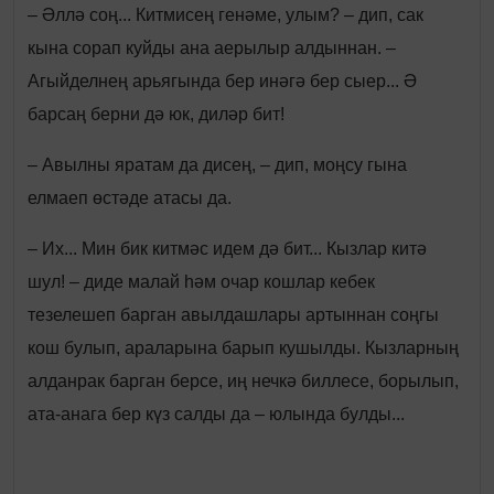
– Әллә соң... Китмисең генәме, улым? – дип, сак
кына сорап куйды ана аерылыр алдыннан. –
Агыйделнең арьягында бер инәгә бер сыер... Ә
барсаң берни дә юк, диләр бит!
– Авылны яратам да дисең, – дип, моңсу гына
елмаеп өстәде атасы да.
– Их... Мин бик китмәс идем дә бит... Кызлар китә
шул! – диде малай һәм очар кошлар кебек
тезелешеп барган авылдашлары артыннан соңгы
кош булып, араларына барып кушылды. Кызларның
алданрак барган берсе, иң нечкә биллесе, борылып,
ата-анага бер күз салды да – юлында булды...