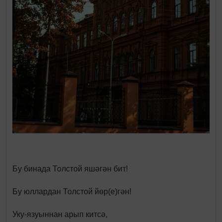
Бу бинада Толстой яшәгән бит!
Бу юллардан Толстой йөр(е)гән!
Уку-язуыннан арып китсә,