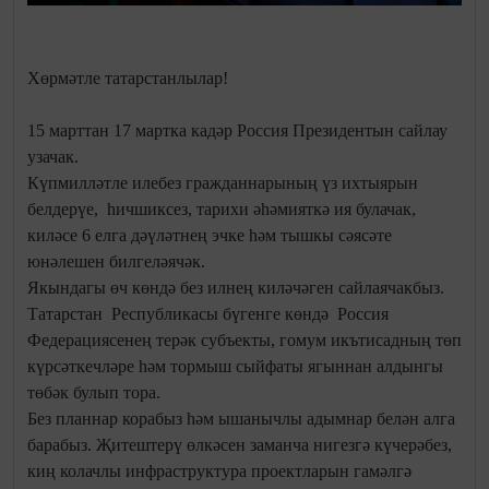
Хөрмәтле татарстанлылар!
15 марттан 17 мартка кадәр Россия Президентын сайлау
узачак.
Күпмилләтле илебез гражданнарының үз ихтыярын
белдерүе, һичшиксез, тарихи әһәмияткә ия булачак,
киләсе 6 елга дәүләтнең эчке һәм тышкы сәясәте
юнәлешен билгеләячәк.
Якындагы өч көндә без илнең киләчәген сайлаячакбыз.
Татарстан Республикасы бүгенге көндә Россия
Федерациясенең терәк субъекты, гомум икътисадның төп
күрсәткечләре һәм тормыш сыйфаты ягыннан алдынгы
төбәк булып тора.
Без планнар корабыз һәм ышанычлы адымнар белән алга
барабыз. Җитештерү өлкәсен заманча нигезгә күчерәбез,
киң колачлы инфраструктура проектларын гамәлгә