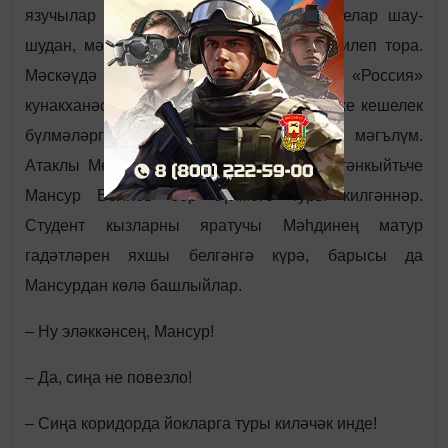
язучылар съездына китеп баралар. Купелар шау-
шудан, мәзәкләрдән, уен-көлкедән гөр килеп тора.
Мәскәүдә әйбәтләп каршы алачаклар. «Россия»
кунакханәсендәге урыннар да билгеле, ике кешелек
бүлмәләргә кем белән кем керәсе дә мәгълүм.
Атаклы Мөхәммәт Мәһдиев белән яшь тәнкыйтьче
Мансур Вәлиев бер бүлмәгә туры килгәннәр.
Студент кызларны яратучы Мәһдинең матур
гадәтләрен яхшы белгәнгә күрә, барысы да
Мансурдан көлә башлыйлар.
– Ну эләккәнсең, Мансур!
– Да, сиңа не повезло!
– Сиңа коридорда йокларга туры киләчәк инде!