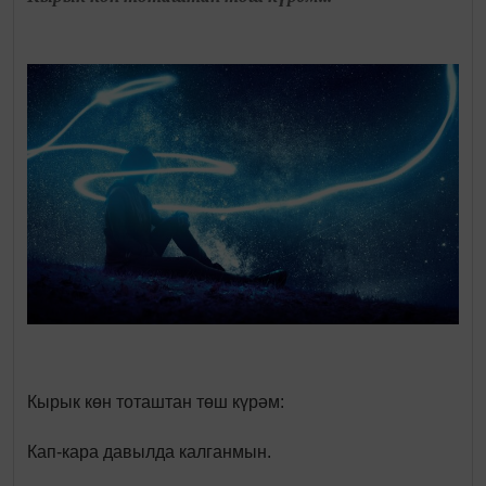
Кырык көн тоташтан төш күрәм:
Кап-кара давылда калганмын.