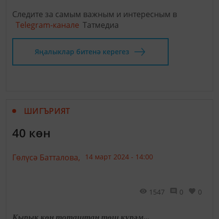
Следите за самым важным и интересным в
Telegram-канале
Татмедиа
Яңалыклар битенә керегез
ШИГЪРИЯТ
40 көн
Гөлүсә Батталова,
14 март 2024 - 14:00
1547
0
0
Кырык көн тоташтан төш күрәм...