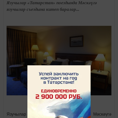
Язучылар «Татарстан» поездында Мәскәүгә
язучылар съездына китеп баралар...
Язучылар «Татарстан» поездында Мәскәүгә