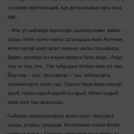
сүзләрен җөпләгәндәй, вак дулкыннарын ярга кага
иде...
– Әти, ул шәһәрдә яшәгәндә, ышанасыңмы, юкмы –
шушы төтен исенә чаклы сагындыра икән! Агачның
менә шулай шарт-шорт януына чаклы сагындыра...
Дөрес, кухняда газ януын күрергә була анда... Анда
таш та таш, әти... Гел туйдырып бетерә икән ул таш.
Йортлар – таш, тротуарлар – таш, коймаларга,
эскәмияләргә тикле таш. Таштан йөри-йөри аяклар
арый, ташка карый-карый күз арый. Ничек чыдый
кеше шул таш арасында...
Гыймран ашамлыкларны җыеп алып, биштәргә
салды, учакны сүндерде. Кесәсеннән янчык белән
газета чыгарды. Газетаны пөхтәләп кенә ертты да,