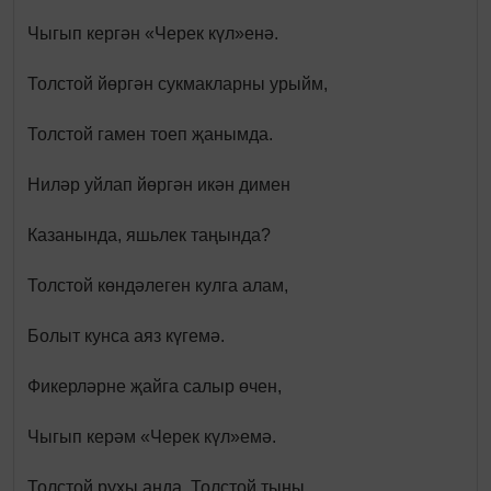
Чыгып кергән «Черек күл»енә.
Толстой йөргән сукмакларны урыйм,
Толстой гамен тоеп җанымда.
Ниләр уйлап йөргән икән димен
Казанында, яшьлек таңында?
Толстой көндәлеген кулга алам,
Болыт кунса аяз күгемә.
Фикерләрне җайга салыр өчен,
Чыгып керәм «Черек күл»емә.
Толстой рухы анда, Толстой тыны,