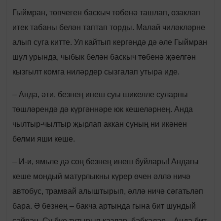
Гыймран, төпчеген баскыч төбенә ташлап, озаклап
итек табаны белән таптап торды. Малай чиләкләрне
алып суга китте. Ул кайтып кергәндә дә әле Гыймран
шул урында, чыбык белән баскыч төбенә җәелгән
кызгылт комга ниләрдер сызгалап утыра иде.
– Анда, әти, безнең инеш суы шикелле суларны
төшләрендә дә күргәннәре юк кешеләрнең. Анда
чылтыр-чылтыр җырлап аккан суның ни икәнен
белми яши кеше.
– И-и, ямьле дә соң безнең инеш буйлары! Андагы
кеше мондый матурлыкны күрер өчен әллә ничә
автобус, трамвай алыштырып, әллә ничә сәгатьләп
бара. Ә безнең – бакча артында гына бит шундый
сәйрән. Су буе тутырып казлар, бәбкәләр... Анда бит