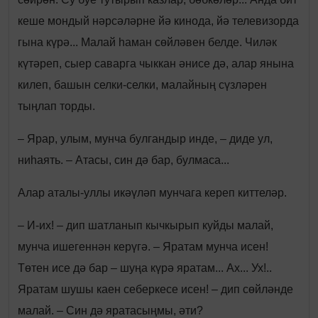
кеше мондый нәрсәләрне йә кинода, йә телевизорда
гына күрә... Малай һаман сөйләвен белде. Чиләк
күтәреп, сыер саварга чыккан әнисе дә, алар янына
килеп, башын селки-селки, малайның сүзләрен
тыңлап торды.
– Ярар, улым, мунча булгандыр инде, – диде ул,
ниһаять. – Атасы, син дә бар, булмаса...
Алар аталы-уллы икәүләп мунчага кереп киттеләр.
– И-их! – дип шатланып кычкырып куйды малай,
мунча ишегеннән керүгә. – Яратам мунча исен!
Төтен исе дә бар – шуңа күрә яратам... Ах... Ух!..
Яратам шушы каен себеркесе исен! – дип сөйләнде
малай. – Син дә яратасыңмы, әти?