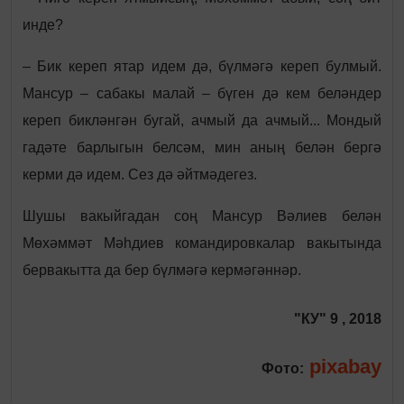
инде?
– Бик кереп ятар идем дә, бүлмәгә кереп булмый.
Мансур – сабакы малай – бүген дә кем беләндер
кереп бикләнгән бугай, ачмый да ачмый... Мондый
гадәте барлыгын белсәм, мин аның белән бергә
керми дә идем. Сез дә әйтмәдегез.
Шушы вакыйгадан соң Мансур Вәлиев белән
Мөхәммәт Мәһдиев командировкалар вакытында
бервакытта да бер бүлмәгә кермәгәннәр.
"КУ" 9 , 2018
pixabay
Фото: