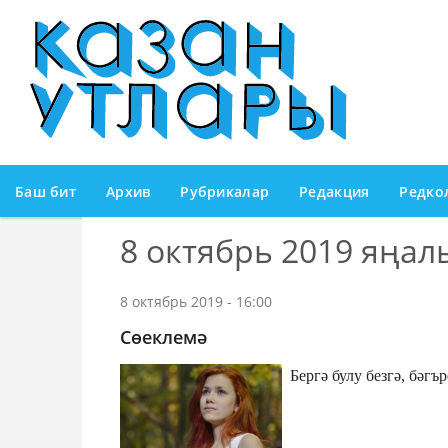
Баш бит
Архив
Рубрикалар
Редакция
Редко
8 октябрь 2019 яңа
8 октябрь 2019 - 16:00
Сөеклемә
Бергә булу безгә, бәгър