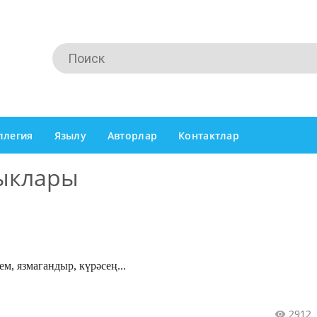
ллегия
Язылу
Авторлар
Контактлар
лыклары
ем, язмагандыр, күрәсең...
2912