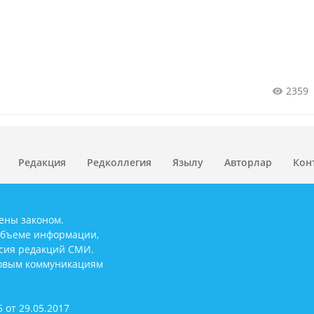
2359
Редакция
Редколлегия
Язылу
Авторлар
Кон
ены законом.
объеме информации,
асия редакций СМИ.
совым коммуникациям
 от 29.05.2017