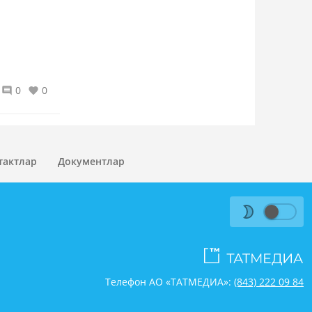
0
0
тактлар
Документлар
Телефон АО «ТАТМЕДИА»:
(843) 222 09 84