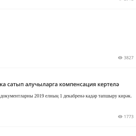
3827
ка сатып алучыларга компенсация кертелә
 документларны 2019 елның 1 декабренә кадәр тапшыру кирәк.
1773