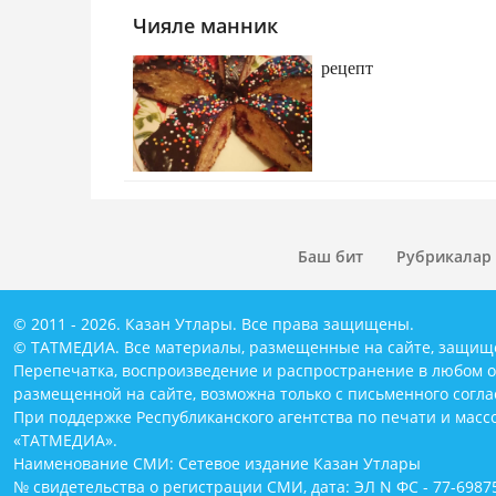
Чияле манник
рецепт
Баш бит
Рубрикалар
© 2011 - 2026. Казан Утлары. Все права защищены.
© ТАТМЕДИА. Все материалы, размещенные на сайте, защищ
Перепечатка, воспроизведение и распространение в любом 
размещенной на сайте, возможна только с письменного согл
При поддержке Республиканского агентства по печати и мас
«ТАТМЕДИА».
Наименование СМИ: Сетевое издание Казан Утлары
№ свидетельства о регистрации СМИ, дата: ЭЛ N ФС - 77-69875