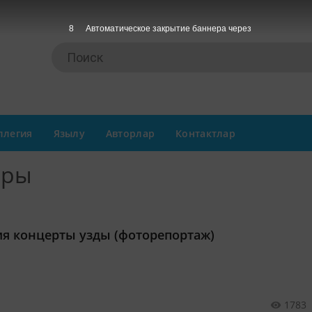
7
Автоматическое закрытие баннера через
ллегия
Язылу
Авторлар
Контактлар
ары
ия концерты узды (фоторепортаж)
1783