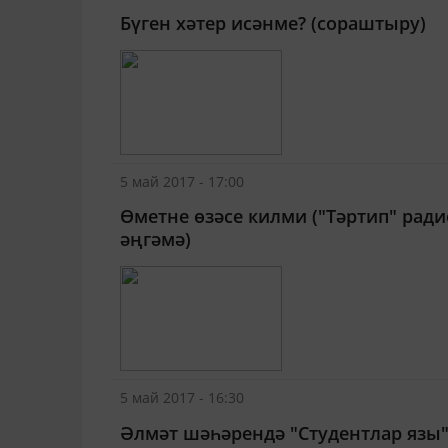
Бүген хәтер исәнме? (сораштыру)
5 май 2017 - 17:00
Өметне өзәсе килми ("Тәртип" ра
әңгәмә)
5 май 2017 - 16:30
Әлмәт шәһәрендә "Студентлар язы"