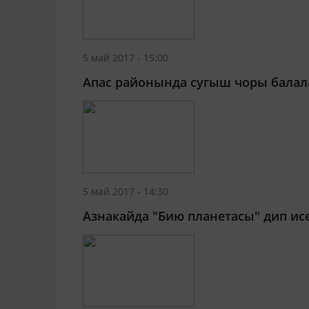
5 май 2017 - 15:00
Апас районында сугыш чоры балал
5 май 2017 - 14:30
Азнакайда "Бию планетасы" дип ис