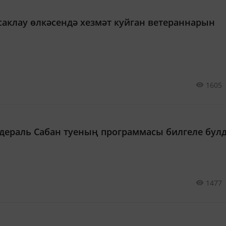
саклау өлкәсендә хезмәт куйган ветераннарын
1605
едераль Сабан туеның программасы билгеле бул
1477