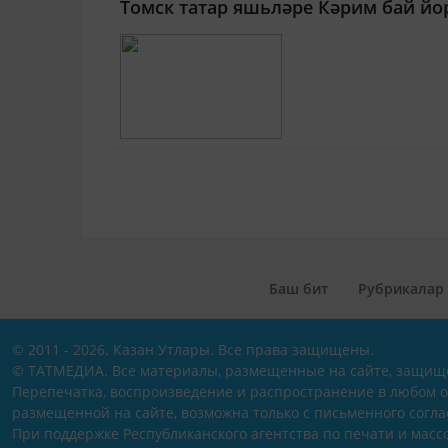
Томск татар яшьләре Кәрим бай й
Баш бит
Рубрикалар
© 2011 - 2026. Казан Утлары. Все права защищены.
© ТАТМЕДИА. Все материалы, размещенные на сайте, защищ
Перепечатка, воспроизведение и распространение в любом 
размещенной на сайте, возможна только с письменного согл
При поддержке Республиканского агентства по печати и мас