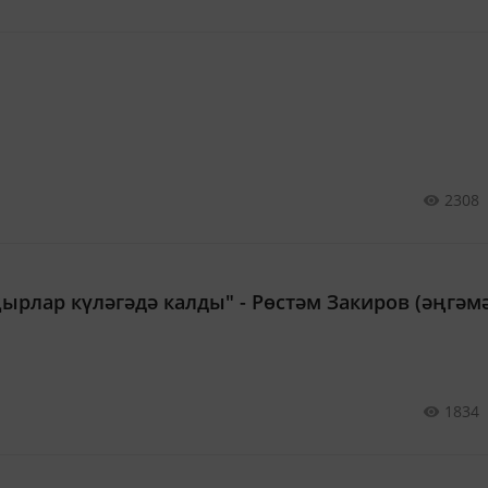
2308
җырлар күләгәдә калды" - Рөстәм Закиров (әңгәм
1834