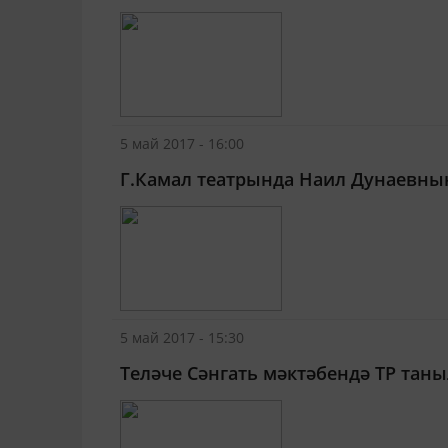
5 май 2017 - 16:00
Г.Камал театрында Наил Дунаевның
5 май 2017 - 15:30
Теләче Сәнгать мәктәбендә ТР тан