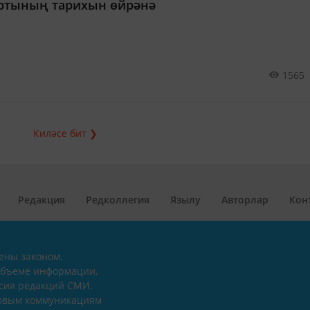
ортының тарихын өйрәнә
1565
Киләсе бит ❯
Редакция
Редколлегия
Язылу
Авторлар
Кон
ены законом.
объеме информации,
асия редакций СМИ.
совым коммуникациям