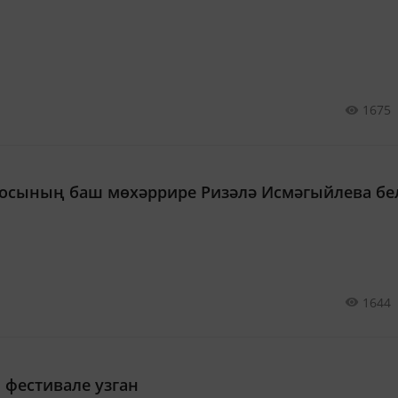
1675
диосының баш мөхәррире Ризәлә Исмәгыйлева бе
1644
 фестивале узган