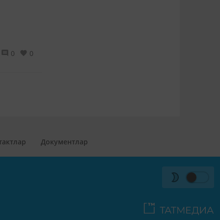
0
0
тактлар
Документлар