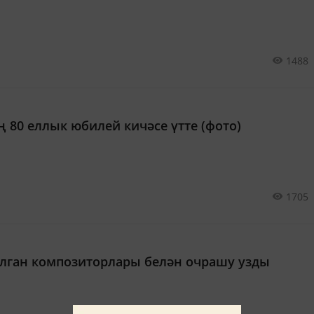
1488
 80 еллык юбилей кичәсе үтте (фото)
1705
ылган композиторлары белән очрашу узды