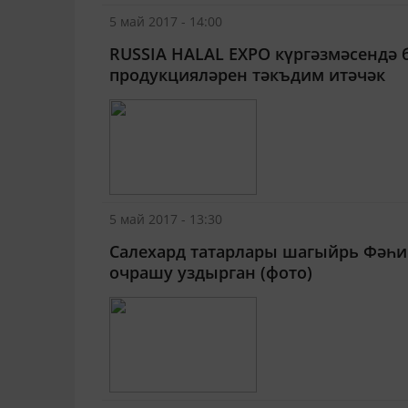
5 май 2017 - 14:00
RUSSIA HALAL EXPO күргәзмәсендә 
продукцияләрен тәкъдим итәчәк
5 май 2017 - 13:30
Салехард татарлары шагыйрь Фәһи
очрашу уздырган (фото)