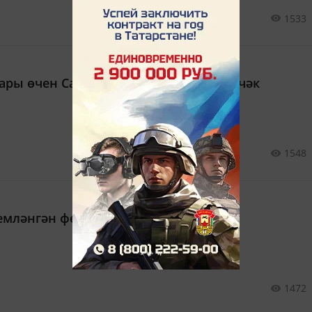
1533
ары өчен Сабантуй бәйрәме үткәреләчәк
1548
емләнгән фестиваль узган
1472