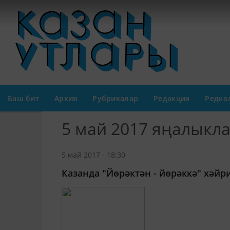
Баш бит
Архив
Рубрикалар
Редакция
Редко
5 май 2017 яңалыкл
5 май 2017 - 18:30
Казанда "Йөрәктән - йөрәккә" хәйр