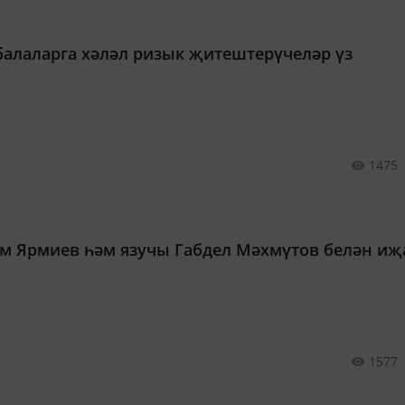
балаларга хәләл ризык җитештерүчеләр үз
1475
м Ярмиев һәм язучы Габдел Мәхмүтов белән иҗ
1577