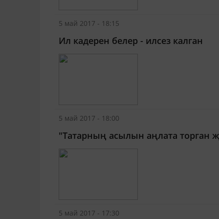
5 май 2017 - 18:15
Ил кадерен белер - илсез калган
5 май 2017 - 18:00
"Та­тар­ның асылын аң­лата торган 
5 май 2017 - 17:30