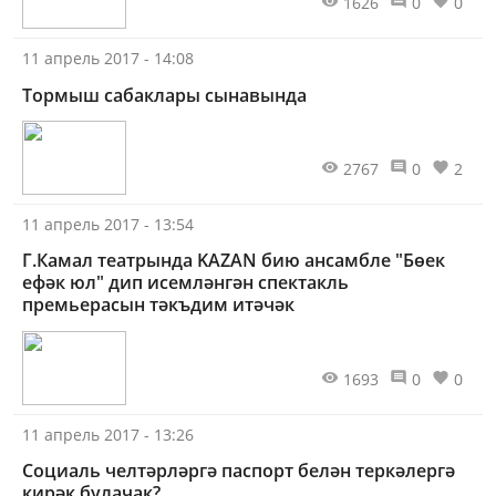
1626
0
0
11 апрель 2017 - 14:08
Тормыш сабаклары сынавында
2767
0
2
11 апрель 2017 - 13:54
Г.Камал театрында KAZAN бию ансамбле "Бөек
ефәк юл" дип исемләнгән спектакль
премьерасын тәкъдим итәчәк
1693
0
0
11 апрель 2017 - 13:26
Социаль челтәрләргә паспорт белән теркәлергә
кирәк булачак?