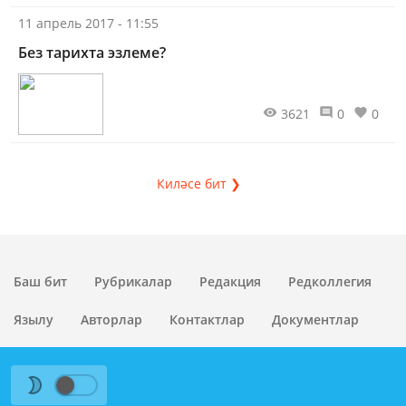
11 апрель 2017 - 11:55
Без тарихта эзлеме?
3621
0
0
Киләсе бит ❯
Баш бит
Рубрикалар
Редакция
Редколлегия
Язылу
Авторлар
Контактлар
Документлар