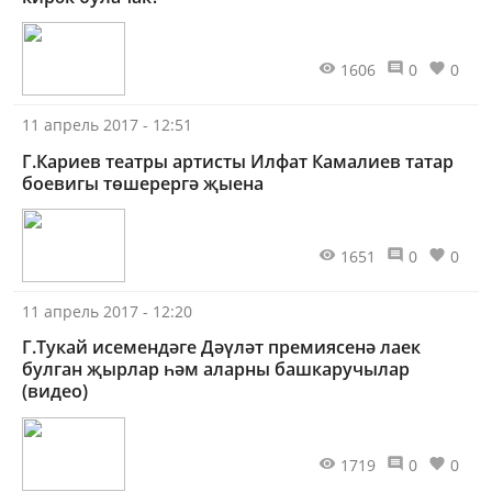
1606
0
0
11 апрель 2017 - 12:51
Г.Кариев театры артисты Илфат Камалиев татар
боевигы төшерергә җыена
1651
0
0
11 апрель 2017 - 12:20
Г.Тукай исемендәге Дәүләт премиясенә лаек
булган җырлар һәм аларны башкаручылар
(видео)
1719
0
0