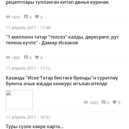
рецептлары тупланган китап дөнья күрәчәк
1691
0
0
11 апрель 2017 - 17:48
"1 миллион татар "телсез" калды, дөресрәге, рус
теленә күчте" - Дамир Исхаков
1881
0
0
11 апрель 2017 - 17:12
Казанда "Иске Татар бистәсе бренды"н сурәтләү
буенча ачык иҗади конкурс игълан ителде
1602
0
0
11 апрель 2017 - 16:52
Туры сүзле кәкре карта...