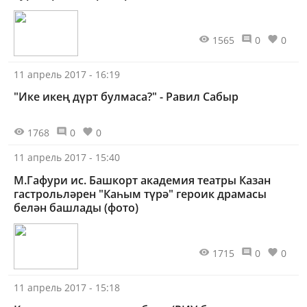
1565
0
0
11 апрель 2017 - 16:19
"Ике икең дүрт булмаса?" - Равил Сабыр
1768
0
0
11 апрель 2017 - 15:40
М.Гафури ис. Башкорт академия театры Казан
гастрольләрен "Каһым түрә" героик драмасы
белән башлады (фото)
1715
0
0
11 апрель 2017 - 15:18