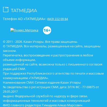
Телефон АО «ТАТМЕДИА»:
(843) 222 09 84
16+
© 2011 - 2026. Казан Утлары. Все права защищены.
© ТАТМЕДИА. Все материалы, размещенные на сайте, защищены
законом.
Перепечатка, воспроизведение и распространение в любом
объеме информации,
размещенной на сайте, возможна только с письменного согласия
редакций СМИ.
При поддержке Республиканского агентства по печати и массовым
коммуникациям «ТАТМЕДИА».
Наименование СМИ: Сетевое издание Казан Утлары
№ свидетельства о регистрации СМИ, дата: ЭЛ N ФС - 77-69875 от
29.05.2017
выдано Федеральной службой по надзору в сфере связи,
информационных технологий и массовых коммуникаций
ФИО главного редактора: Гимадиев Алмаз Марсович