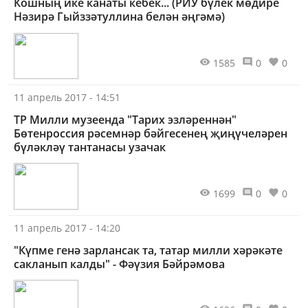
Кошның ике канаты кебек... (РИУ бүлек мөдире
Нәзирә Гыйззәтуллина белән әңгәмә)
1585
0
0
11 апрель 2017 - 14:51
ТР Милли музеенда "Тарих эзләреннән"
Бөтенроссия рәсемнәр бәйгесенең җиңүчеләрен
бүләкләү тантанасы узачак
1699
0
0
11 апрель 2017 - 14:20
"Күпме генә зарлансак та, татар милли хәрәкәте
сак­ланып калды" - Фәүзия Бәйрәмова