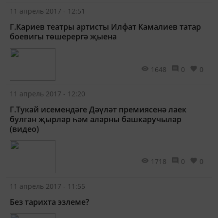
11 апрель 2017 - 12:51
Г.Кариев театры артисты Илфат Камалиев татар
боевигы төшерергә җыена
1648
0
0
11 апрель 2017 - 12:20
Г.Тукай исемендәге Дәүләт премиясенә лаек
булган җырлар һәм аларны башкаручылар
(видео)
1718
0
0
11 апрель 2017 - 11:55
Без тарихта эзлеме?