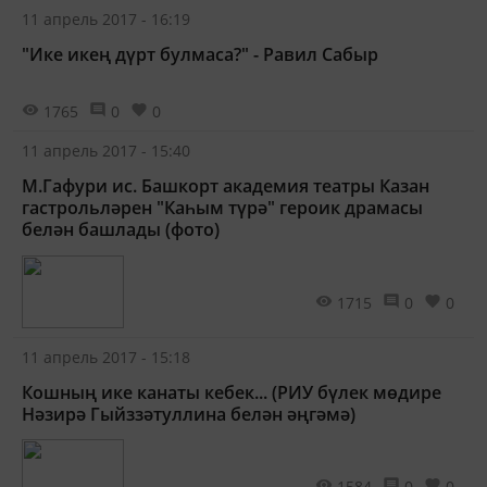
11 апрель 2017 - 16:19
"Ике икең дүрт булмаса?" - Равил Сабыр
1765
0
0
11 апрель 2017 - 15:40
М.Гафури ис. Башкорт академия театры Казан
гастрольләрен "Каһым түрә" героик драмасы
белән башлады (фото)
1715
0
0
11 апрель 2017 - 15:18
Кошның ике канаты кебек... (РИУ бүлек мөдире
Нәзирә Гыйззәтуллина белән әңгәмә)
1584
0
0