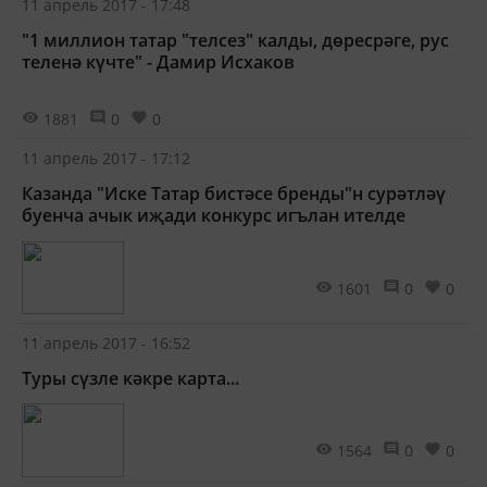
11 апрель 2017 - 17:48
"1 миллион татар "телсез" калды, дөресрәге, рус
теленә күчте" - Дамир Исхаков
1881
0
0
11 апрель 2017 - 17:12
Казанда "Иске Татар бистәсе бренды"н сурәтләү
буенча ачык иҗади конкурс игълан ителде
1601
0
0
11 апрель 2017 - 16:52
Туры сүзле кәкре карта...
1564
0
0