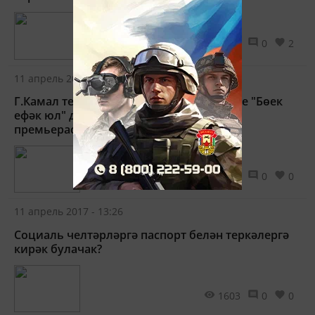
2764
0
2
11 апрель 2017 - 13:54
Г.Камал театрында KAZAN бию ансамбле "Бөек
ефәк юл" дип исемләнгән спектакль
премьерасын тәкъдим итәчәк
1692
0
0
11 апрель 2017 - 13:26
Социаль челтәрләргә паспорт белән теркәлергә
кирәк булачак?
1603
0
0