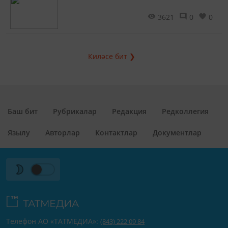
3621
0
0
Киләсе бит ❯
Баш бит
Рубрикалар
Редакция
Редколлегия
Язылу
Авторлар
Контактлар
Документлар
Телефон АО «ТАТМЕДИА»:
(843) 222 09 84