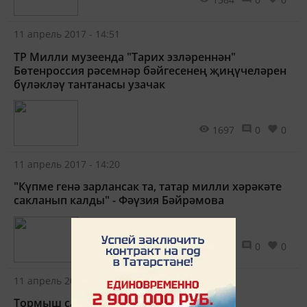
11 апрель 2017 - 14:51
ТР Милли музеенда "Тарих эзләреннән"
Бөтенроссия рәсемнәр бәйгесенең җиңүчеләрен
бүләкләү тантанасы узачак
1697
0
0
11 апрель 2017 - 14:20
"Күпме генә зарлансак та, татар милли хәрәкәте
сак­ланып калды" - Фәүзия Бәйрәмова
1625
0
0
11 апрель 2017 - 14:08
Тормыш сабаклары сынавында