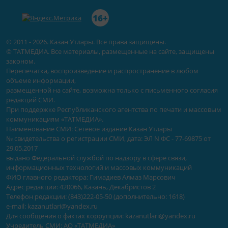
16+
© 2011 - 2026. Казан Утлары. Все права защищены.
© ТАТМЕДИА. Все материалы, размещенные на сайте, защищены
законом.
Перепечатка, воспроизведение и распространение в любом
объеме информации,
размещенной на сайте, возможна только с письменного согласия
редакций СМИ.
При поддержке Республиканского агентства по печати и массовым
коммуникациям «ТАТМЕДИА».
Наименование СМИ: Сетевое издание Казан Утлары
№ свидетельства о регистрации СМИ, дата: ЭЛ N ФС - 77-69875 от
29.05.2017
выдано Федеральной службой по надзору в сфере связи,
информационных технологий и массовых коммуникаций
ФИО главного редактора: Гимадиев Алмаз Марсович
Адрес редакции: 420066, Казань, Декабристов 2
Телефон редакции: (843)222-05-50 (дополнительно: 1618)
e-mail: kazanutlari@yandex.ru
Для сообщения о фактах коррупции: kazanutlari@yandex.ru
Учредитель СМИ: АО «ТАТМЕДИА»