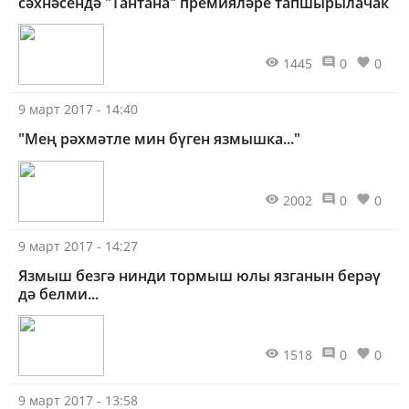
сәхнәсендә "Тантана" премияләре тапшырылачак
1445
0
0
9 март 2017 - 14:40
"Мең рәхмәтле мин бүген язмышка..."
2002
0
0
9 март 2017 - 14:27
Язмыш безгә нинди тормыш юлы язганын берәү
дә белми...
1518
0
0
9 март 2017 - 13:58