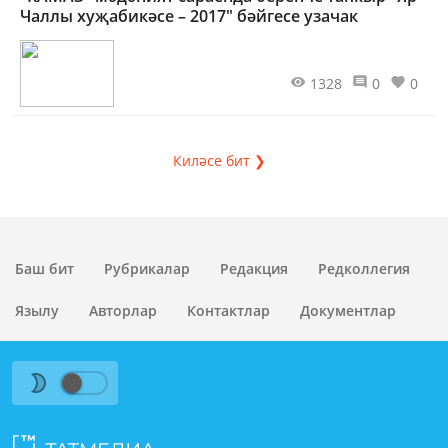
Чаллы хуҗабикәсе – 2017" бәйгесе узачак
1328
0
0
Киләсе бит ❯
Баш бит
Рубрикалар
Редакция
Редколлегия
Язылу
Авторлар
Контактлар
Документлар