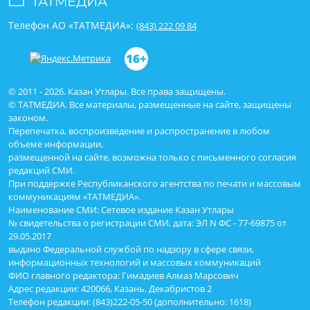
Телефон АО «ТАТМЕДИА»:
(843) 222 09 84
16+
© 2011 - 2026. Казан Утлары. Все права защищены.
© ТАТМЕДИА. Все материалы, размещенные на сайте, защищены
законом.
Перепечатка, воспроизведение и распространение в любом
объеме информации,
размещенной на сайте, возможна только с письменного согласия
редакций СМИ.
При поддержке Республиканского агентства по печати и массовым
коммуникациям «ТАТМЕДИА».
Наименование СМИ: Сетевое издание Казан Утлары
№ свидетельства о регистрации СМИ, дата: ЭЛ N ФС - 77-69875 от
29.05.2017
выдано Федеральной службой по надзору в сфере связи,
информационных технологий и массовых коммуникаций
ФИО главного редактора: Гимадиев Алмаз Марсович
Адрес редакции: 420066, Казань, Декабристов 2
Телефон редакции: (843)222-05-50 (дополнительно: 1618)