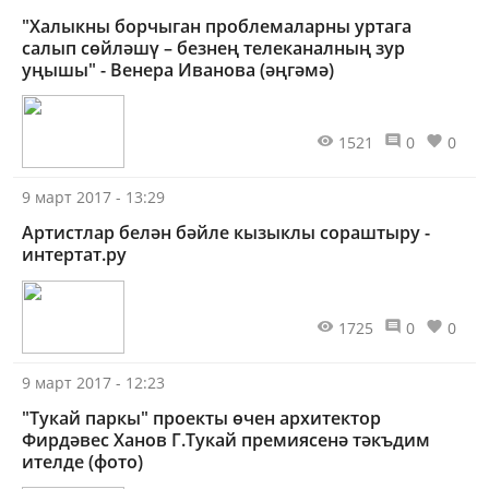
"Халыкны борчыган проблемаларны уртага
салып сөйләшү – безнең телеканалның зур
уңышы" - Венера Иванова (әңгәмә)
1521
0
0
9 март 2017 - 13:29
Артистлар белән бәйле кызыклы сораштыру -
интертат.ру
1725
0
0
9 март 2017 - 12:23
"Тукай паркы" проекты өчен архитектор
Фирдәвес Ханов Г.Тукай премиясенә тәкъдим
ителде (фото)