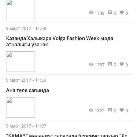
1748
0
0
9 март 2017 - 11:58
Казанда Халыкара Volga Fashion Week мода
атналыгы узачак
1337
0
0
9 март 2017 - 11:36
Ана теле сагында
1822
0
0
9 март 2017 - 11:07
"КАМАЗ" мәдәният сараенда беренче тапкыр "Яр