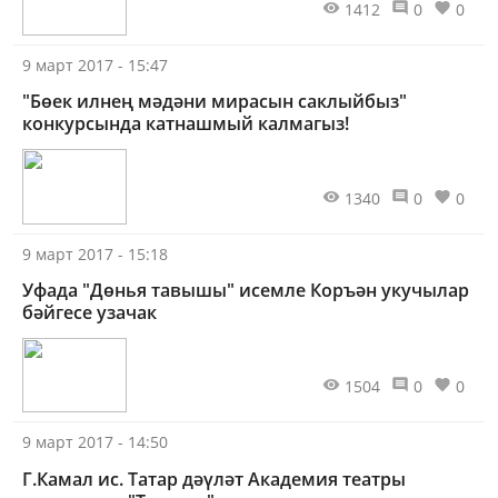
1412
0
0
9 март 2017 - 15:47
"Бөек илнең мәдәни мирасын саклыйбыз"
конкурсында катнашмый калмагыз!
1340
0
0
9 март 2017 - 15:18
Уфада "Дөнья тавышы" исемле Коръән укучылар
бәйгесе узачак
1504
0
0
9 март 2017 - 14:50
Г.Камал ис. Татар дәүләт Академия театры