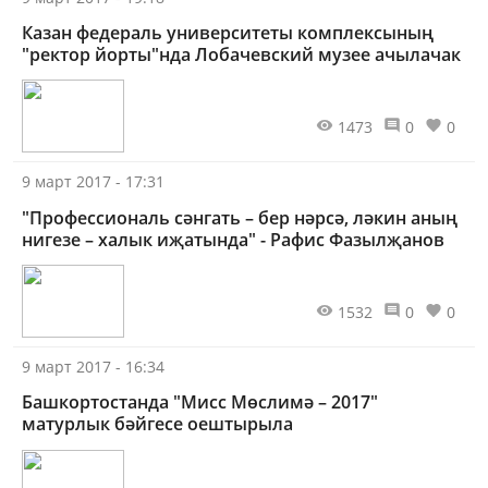
Казан федераль университеты комплексының
"ректор йорты"нда Лобачевский музее ачылачак
1473
0
0
9 март 2017 - 17:31
"Профессиональ сәнгать – бер нәрсә, ләкин аның
нигезе – халык иҗатында" - Рафис Фазылҗанов
1532
0
0
9 март 2017 - 16:34
Башкортостанда "Мисс Мөслимә – 2017"
матурлык бәйгесе оештырыла