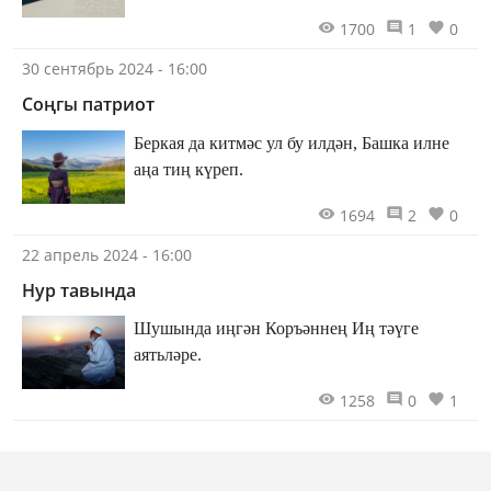
1700
1
0
30 сентябрь 2024 - 16:00
Соңгы патриот
Беркая да китмәс ул бу илдән, Башка илне
аңа тиң күреп.
1694
2
0
22 апрель 2024 - 16:00
Нур тавында
Шушында иңгән Коръәннең Иң тәүге
аятьләре.
1258
0
1