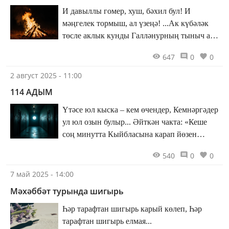
И давыллы гомер, хуш, бәхил бул! И
мәңгелек тормыш, ал үзеңә! ...Ак күбәләк
төсле аклык кунды Галләнурның тыныч ал
йөзенә…
647
0
0
2 август 2025 - 11:00
114 АДЫМ
Үтәсе юл кыска – кем өчендер, Кемнәргәдер
ул юл озын булыр... Әйткән чакта: «Кеше
соң минутта Кыйбласына карап йөзен
борыр!»
540
0
0
7 май 2025 - 14:00
Мәхәббәт турында шигырь
Һәр тарафтан шигырь карый көлеп, Һәр
тарафтан шигырь елмая...