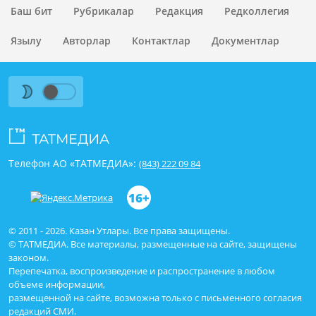
Баш бит
Рубрикалар
Редакция
Редколлегия
Язылу
Авторлар
Контактлар
Документлар
Телефон АО «ТАТМЕДИА»:
(843) 222 09 84
16+
© 2011 - 2026. Казан Утлары. Все права защищены.
© ТАТМЕДИА. Все материалы, размещенные на сайте, защищены
законом.
Перепечатка, воспроизведение и распространение в любом
объеме информации,
размещенной на сайте, возможна только с письменного согласия
редакций СМИ.