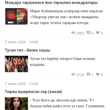
Маҗара тәрҗемәсе яки тәрҗемә маҗаралары
Марат Кәбировның үсмерләр өчен язылган
«Убырлар уянган чак» исемле маҗаралы
әсәре төрек теленә тәрҗемә ителде.
2983
0
0
7 июль 2026 - 14:00
Туган тел - йөзек кашы
Туган тел һәрбер татарга Озын юлның
юлдашы.
3724
1
0
7 июль 2026 - 13:00
Тирән яшеренгән сер (хикәя)
- Усал булса да, акыллы иде әниең. Үз
баласы кебек кабул итте ул сине. Галименең