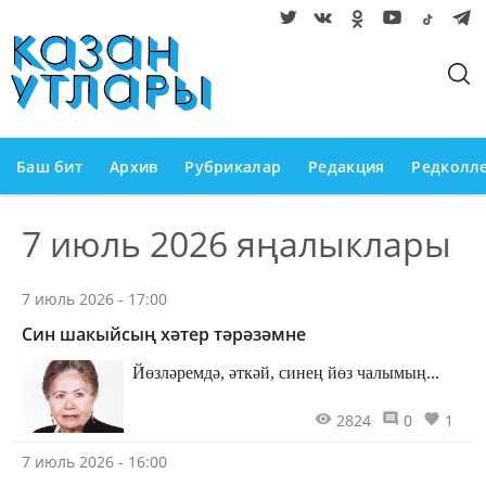
Баш бит
Архив
Рубрикалар
Редакция
Редколл
7 июль 2026 яңалыклары
7 июль 2026 - 17:00
Син шакыйсың хәтер тәрәзәмне
Йөзләремдә, әткәй, синең йөз чалымың...
2824
0
1
7 июль 2026 - 16:00