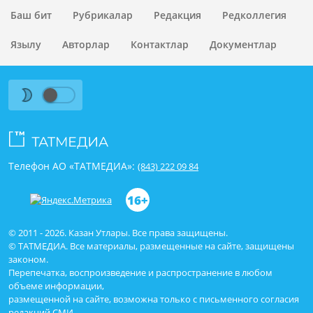
әйтми каласың соң…
Баш бит
Рубрикалар
Редакция
Редколлегия
Язылу
Авторлар
Контактлар
Документлар
Телефон АО «ТАТМЕДИА»:
(843) 222 09 84
16+
© 2011 - 2026. Казан Утлары. Все права защищены.
© ТАТМЕДИА. Все материалы, размещенные на сайте, защищены
законом.
Перепечатка, воспроизведение и распространение в любом
объеме информации,
размещенной на сайте, возможна только с письменного согласия
редакций СМИ.