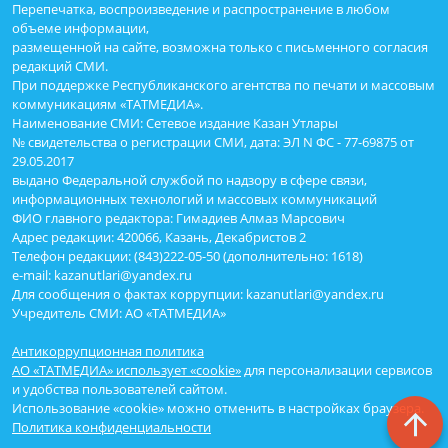
Перепечатка, воспроизведение и распространение в любом
объеме информации,
размещенной на сайте, возможна только с письменного согласия
редакций СМИ.
При поддержке Республиканского агентства по печати и массовым
коммуникациям «ТАТМЕДИА».
Наименование СМИ: Сетевое издание Казан Утлары
№ свидетельства о регистрации СМИ, дата: ЭЛ N ФС - 77-69875 от
29.05.2017
выдано Федеральной службой по надзору в сфере связи,
информационных технологий и массовых коммуникаций
ФИО главного редактора: Гимадиев Алмаз Марсович
Адрес редакции: 420066, Казань, Декабристов 2
Телефон редакции: (843)222-05-50 (дополнительно: 1618)
e-mail: kazanutlari@yandex.ru
Для сообщения о фактах коррупции: kazanutlari@yandex.ru
Учредитель СМИ: АО «ТАТМЕДИА»
Антикоррупционная политика
АО «ТАТМЕДИА» использует «cookie»
для персонализации сервисов
и удобства пользователей сайтом.
Использование «cookie» можно отменить в настройках браузера.
Политика конфиденциальности