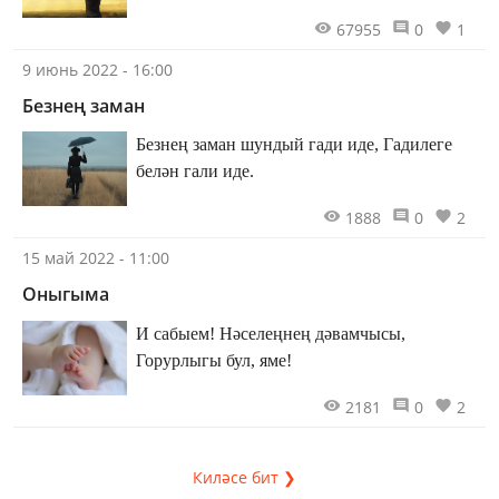
67955
0
1
9 июнь 2022 - 16:00
Безнең заман
Безнең заман шундый гади иде, Гадилеге
белән гали иде.
1888
0
2
15 май 2022 - 11:00
Оныгыма
И сабыем! Нәселеңнең дәвамчысы,
Горурлыгы бул, яме!
2181
0
2
Киләсе бит ❯