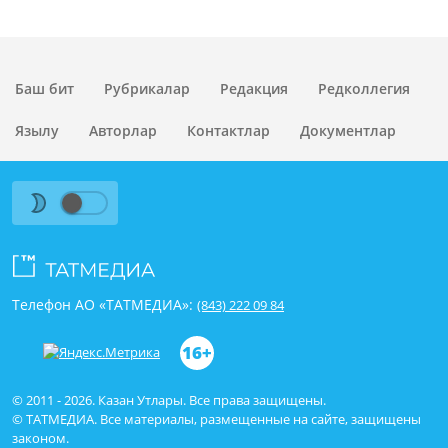
Баш бит
Рубрикалар
Редакция
Редколлегия
Язылу
Авторлар
Контактлар
Документлар
Телефон АО «ТАТМЕДИА»:
(843) 222 09 84
16+
© 2011 - 2026. Казан Утлары. Все права защищены.
© ТАТМЕДИА. Все материалы, размещенные на сайте, защищены
законом.