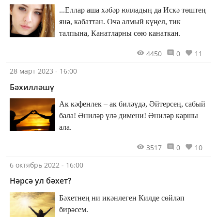
...Еллар аша хәбәр юлладың да Искә төштең
янә, кабаттан. Оча алмый күңел, тик
талпына, Канатларны сөю канаткан.
4450
0
11
28 март 2023 - 16:00
Бәхилләшү
Ак кәфенлек – ак биләүдә, Әйтерсең, сабый
бала! Әниләр үлә димени! Әниләр каршы
ала.
3517
0
10
6 октябрь 2022 - 16:00
Нәрсә ул бәхет?
Бәхетнең ни икәнлеген Килде сөйләп
бирәсем.