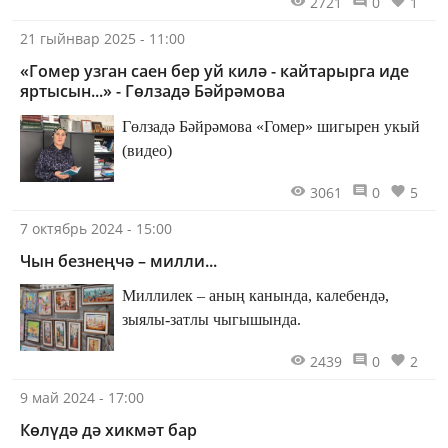
2721
0
1
21 гыйнвар 2025 - 11:00
«Гомер узган саен бер уй килә - кайтарырга иде
яртысын...» - Гөлзадә Бәйрәмова
Гөлзадә Бәйрәмова «Гомер» шигырен укый
(видео)
3061
0
5
7 октябрь 2024 - 15:00
Чын безнеңчә – милли...
Миллилек – аның канында, калебендә,
зыялы-затлы чыгышында.
2439
0
2
9 май 2024 - 17:00
Көлүдә дә хикмәт бар