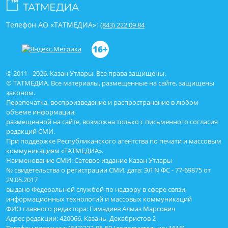
Телефон АО «ТАТМЕДИА»:
(843) 222 09 84
16+
© 2011 - 2026. Казан Утлары. Все права защищены.
© ТАТМЕДИА. Все материалы, размещенные на сайте, защищены
законом.
Перепечатка, воспроизведение и распространение в любом
объеме информации,
размещенной на сайте, возможна только с письменного согласия
редакций СМИ.
При поддержке Республиканского агентства по печати и массовым
коммуникациям «ТАТМЕДИА».
Наименование СМИ: Сетевое издание Казан Утлары
№ свидетельства о регистрации СМИ, дата: ЭЛ N ФС - 77-69875 от
29.05.2017
выдано Федеральной службой по надзору в сфере связи,
информационных технологий и массовых коммуникаций
ФИО главного редактора: Гимадиев Алмаз Марсович
Адрес редакции: 420066, Казань, Декабристов 2
Телефон редакции: (843)222-05-50 (дополнительно: 1618)