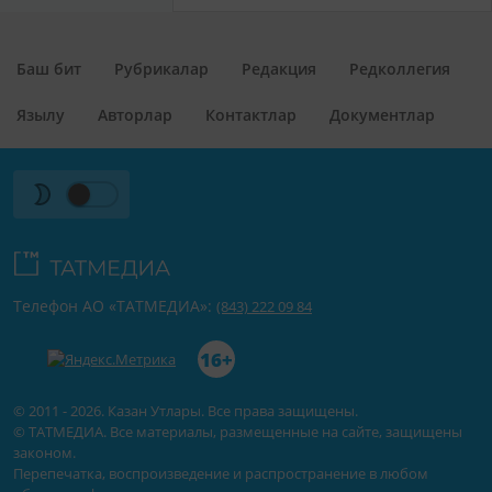
Баш бит
Рубрикалар
Редакция
Редколлегия
Язылу
Авторлар
Контактлар
Документлар
Телефон АО «ТАТМЕДИА»:
(843) 222 09 84
16+
© 2011 - 2026. Казан Утлары. Все права защищены.
© ТАТМЕДИА. Все материалы, размещенные на сайте, защищены
законом.
Перепечатка, воспроизведение и распространение в любом