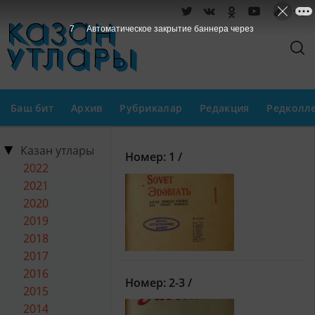
7
Автоматическое закрытие баннера через
Баш бит
Архив
Рубрикалар
Редакция
Редколл
Казан утлары
Номер: 1 /
2022
2021
2020
2019
2018
2017
2016
Номер: 2-3 /
2015
2014