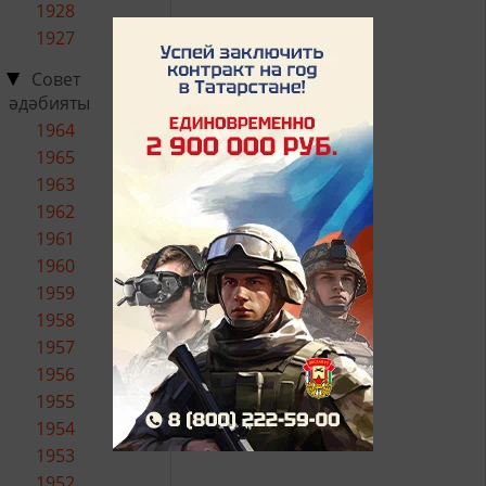
1928
1927
Совет
әдәбияты
1964
1965
1963
1962
1961
1960
1959
1958
1957
1956
1955
1954
1953
1952