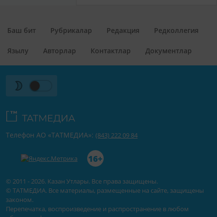
Баш бит
Рубрикалар
Редакция
Редколлегия
Язылу
Авторлар
Контактлар
Документлар
Телефон АО «ТАТМЕДИА»:
(843) 222 09 84
16+
© 2011 - 2026. Казан Утлары. Все права защищены.
© ТАТМЕДИА. Все материалы, размещенные на сайте, защищены
законом.
Перепечатка, воспроизведение и распространение в любом