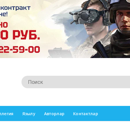
ллегия
Язылу
Авторлар
Контактлар