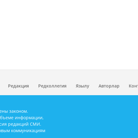
Редакция
Редколлегия
Язылу
Авторлар
Кон
ены законом.
объеме информации,
асия редакций СМИ.
совым коммуникациям