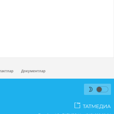
тактлар
Документлар