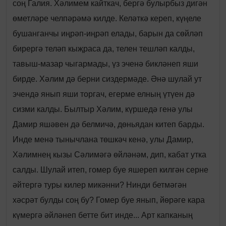
соң Галия. Хәлимем кайткач, бергә булырбыз дигән
өметләре челпәрәмә килде. Келәткә кереп, күңеле
бушанганчы иңрәп-иңрәп елады, барын да сөйләп
бирергә теләп кыҗраса да, телен тешләп калды,
тавыш-мазар чыгармады, үз эченә бикләнеп яши
бирде. Хәлим дә берни сиздермәде. Әнә шулай ут
эчендә янып яши торгач, егерме елның үтүен дә
сизми калды. Былтыр Хәлим, күршедә генә улы
Дамир яшәвен дә белмичә, дөньядан китеп барды.
Инде менә тынычлана төшкәч кенә, улы Дамир,
Хәлимнең кызы Сәлимәгә өйләнәм, дип, кабат утка
салды. Шулай итеп, гомер буе яшереп килгән серне
әйтергә туры килер микәнни? Нинди бетмәгән
хәсрәт булды соң бу? Гомер буе янып, йөрәге кара
күмергә әйләнеп бетте бит инде... Арт капканың