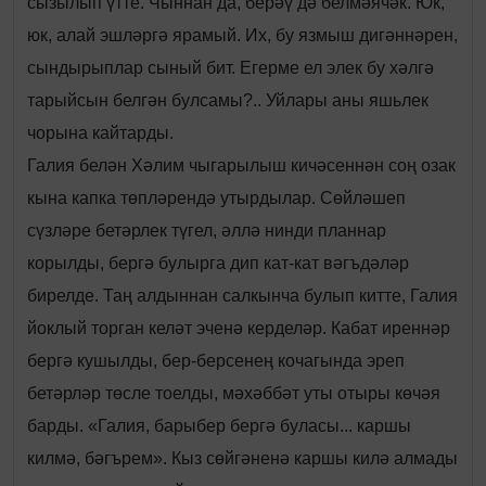
сызылып үтте. Чыннан да, берәү дә белмәячәк. Юк,
юк, алай эшләргә ярамый. Их, бу язмыш дигәннәрен,
сындырыплар сыный бит. Егерме ел элек бу хәлгә
тарыйсын белгән булсамы?.. Уйлары аны яшьлек
чорына кайтарды.
Галия белән Хәлим чыгарылыш кичәсеннән соң озак
кына капка төпләрендә утырдылар. Сөйләшеп
сүзләре бетәрлек түгел, әллә нинди планнар
корылды, бергә булырга дип кат-кат вәгъдәләр
бирелде. Таң алдыннан салкынча булып китте, Галия
йоклый торган келәт эченә керделәр. Кабат иреннәр
бергә кушылды, бер-берсенең кочагында эреп
бетәрләр төсле тоелды, мәхәббәт уты отыры көчәя
барды. «Галия, барыбер бергә буласы... каршы
килмә, бәгърем». Кыз сөйгәненә каршы килә алмады