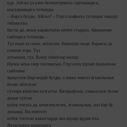
иде. Айгөл үз-үзен белештермичә тартышырга,
ыңгырашырга тотынды.
– Нәрсә булды, Айгөл? – Глүсә шәфкать туташын чакыру
төймәсенә
басты да, аның караватына килеп утырып, башыннан
сыйпарга тотынды. –
Түз инде аз гына, аппагым. Бирешмә инде. Барысы да
синнән тора. Түз
алтыным, түз. Хәзер табиблар килер.
Ничек кенә сәер тоелмасын, Глүсәнең шулай башыннан
сыйпавы
җиңеллек биргәндәй булды, ә аның чиксез ягымлылык
белән әйтелгән
сүзләре күңелне кузгатты. Битарафлык, гамьсезлек белән
дөнья тулган
кебек тоелса да, кешелеклелек, ягымлылык, наз бар бу
дөньяда. Иң өметсез
кебек тоелган вакытларда әнә шулар ярдәм итә.
Яктылыкка ышанырга