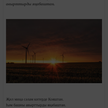
авырттырды яңабаштан.
Җил миңа сәлам китерде Кояштан.
Һәм башны авырттырды яңабаштан.