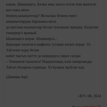
кирәк. Ышанырга. Бәлки аны хасил итүче һәм яшәтүче
көч нәкъ менә
безнең ышанычтыр? Яктылык безнең өмет-
ышанычлардан барлыкка килә
дә шатлык-куанычлар белән тукланып яшидер. Күңелне
төшерергә ярамый.
Ышанырга кирәк. Ышанырга...
Бераздан палатага шәфкать туташы килеп керде. Ул
Айгөлне күрү белән
кабат чыгып китте дә коридорга сөрән салды:
– Уникенче палатага! Пациентның хәле начарланды.
Айгөл боларны күрмәде. Ул һушын җуйган иде.
(Дәвамы бар)
«КУ» 08, 2024
unsplash