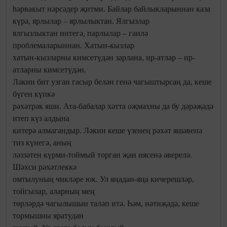
һәрвакыт нәрсәдер җитми. Байлар байлыкларыннан каза
күрә, ярлылар – ярлылыктан. Ялгызлар
ялгызлыктан интегә, парлылар – гаилә
проблемаларыннан. Хатын-кызлар
хатын-кызларны кимсетүдән зарлана, ир-атлар – ир-
атларны кимсетүдән.
Ләкин бит узган гасыр белән генә чагыштырсаң да, кеше
бүген күпкә
рәхәтрәк яши. Ата-бабалар хәтта оҗмахны да бу дәрәҗәдә
итеп күз алдына
китерә алмагандыр. Ләкин кеше үзенең рәхәт яшәвенә
тиз күнегә, аның
ләззәтен күрми-тоймый торган җан иясенә әверелә.
Шәхси рәхәтлеккә
омтылуның чикләре юк. Ул яңадан-яңа кичерешләр,
тойгылар, аларның мең
төрләрдә чагылышын таләп итә. Һәм, нәтиҗәдә, кеше
тормышны яратудан