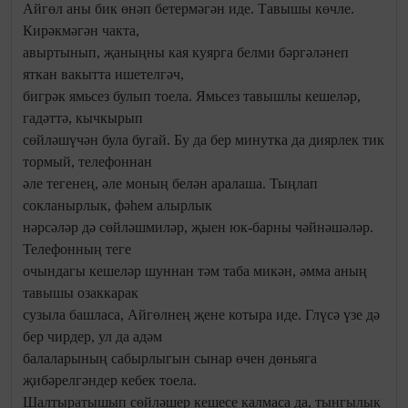
Айгөл аны бик өнәп бетермәгән иде. Тавышы көчле.
Кирәкмәгән чакта,
авыртынып, җаныңны кая куярга белми бәргәләнеп
яткан вакытта ишетелгәч,
бигрәк ямьсез булып тоела. Ямьсез тавышлы кешеләр,
гадәттә, кычкырып
сөйләшүчән була бугай. Бу да бер минутка да диярлек тик
тормый, телефоннан
әле тегенең, әле моның белән аралаша. Тыңлап
сокланырлык, фәһем алырлык
нәрсәләр дә сөйләшмиләр, җыен юк-барны чәйнәшәләр.
Телефонның теге
очындагы кешеләр шуннан тәм таба микән, әмма аның
тавышы озаккарак
сузыла башласа, Айгөлнең җене котыра иде. Глүсә үзе дә
бер чирдер, ул да адәм
балаларының сабырлыгын сынар өчен дөньяга
җибәрелгәндер кебек тоела.
Шалтыратышып сөйләшер кешесе калмаса да, тынгылык