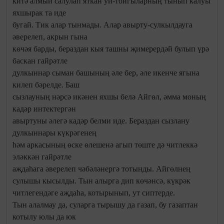
китә алмый салулап яткан уй-тойгыларның тынып калуы
яхшырак та иде
бугай. Тик алар тынмады. Алар авырту-сулкылдауга
әверелеп, акрын гына
көчәя барды, бераздан кыя ташны җимерердәй булып үрә
баскан гайрәтле
дулкыннар сыман башының әле бер, әле икенче ягына
килеп бәрелде. Баш
сызлауның нәрсә икәнен яхшы белә Айгөл, әмма моның
кадәр интектергән
авыртуны әлегә кадәр белми иде. Бераздан сызлану
дулкыннары күкрәгенең
һәм аркасының өске өлешенә агып төште дә читлеккә
эләккән гайрәтле
аҗдаһага әверелеп чәбәләнергә тотынды. Айгөлнең
сулышы кысылды. Тын алырга дип көчәнсә, күкрәк
читлегендәге аҗдаһа, котырынып, ут сиптерде.
Тын алалмау да, суларга тырышу да газап, бу газаптан
котылу юлы да юк