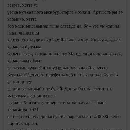
ясарга, хәтта үз-
үзеңә кул салырга мәҗбүр итәргә мөмкин. Артык тирәнгә
кермичә, хәтта
бер кеше мисалында гына алганда да, бу – үзе үк җанны
газап читлегенә
кертеп бикләүче авыр һәм йогышлы чир. Ишек-тәрәзәсез
караңгы бүлмәдә
берьялгызың калган шикелле. Монда сиңа чикләнгәнлек,
караңгылык һәм
ялгызлык хуҗа. Син шуларның колына әйләнәсең.
Бераздан Глүсәнең телефоны кабат телгә килде. Бу юлы
ул ниндидер
радионы тыңлый иде бугай. Дөнья буенча статистик
мәгълүматлар тапшыра.
– Джон Хопкинс университеты мәгълүматларына
караганда, 2021
елның ноябренә дөнья буенча барлыгы 261 408 886 кеше
чир йоктырган,