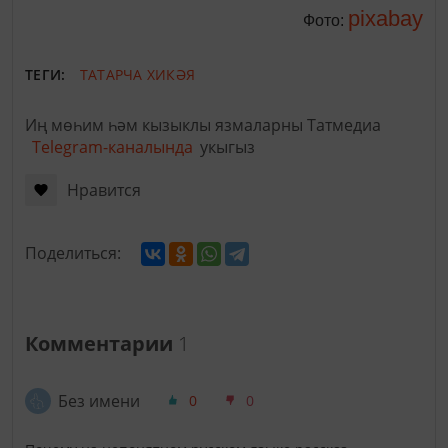
pixabay
Фото:
ТЕГИ:
ТАТАРЧА ХИКӘЯ
Иң мөһим һәм кызыклы язмаларны Татмедиа
Telegram-каналында
укыгыз
Нравится
Поделиться:
Комментарии
1
Без имени
0
0