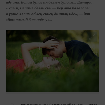
иде ана. Болай буласын белгән булсам... Дамирга:
«Улым, Сәлимә белән син — бер ата балалары.
Күрше Хәлим абыең синең дә атаң иде», — дип
әйтә алмый бит инде ул...