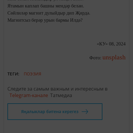
Ятамын каплап башны мендәр белән.
Сөйлиләр магнит дулыйдыр дип Җирдә.
Магнитсыз берәр урын бармы Илдә?
«КУ» 08, 2024
unsplash
Фото:
ТЕГИ:
ПОЭЗИЯ
Следите за самым важным и интересным в
Telegram-канале
Татмедиа
Яңалыклар битенә керегез