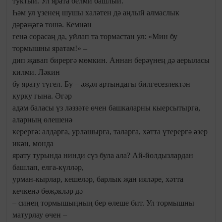
туктый. Ул ярата белми башлый.
Һәм ул үзенең шушы халәтен дә аңлый алмаслык
дәрәҗәгә төшә. Кемнән
генә сорасаң да, уйлап та тормастан ул: «Мин бу
тормышны яратам!» –
дип җавап бирергә мөмкин. Аннан берәүнең дә аерыласы
килми. Ләкин
бу ярату түгел. Бу – әҗәл артындагы билгесезлектән
курку гына. Әгәр
адәм баласы үз ләззәте өчен башкаларны кыерсытырга,
аларның өлешенә
керергә: алдарга, урлашырга, таларга, хәтта үтерергә әзер
икән, монда
ярату турында нинди сүз була ала? Ай-йолдызлардан
башлап, елга-күлләр,
урман-кырлар, кешеләр, барлык җан ияләре, хәтта
кечкенә бөҗәкләр дә
– синең тормышыңның бер өлеше бит. Ул тормышны
матурлау өчен –