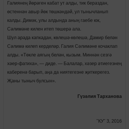
Галиянең йөрәген кабат ут алды, тик бераздан,
өстеннән авыр йөк төшкәндәй, ул тынычланып
калды. Димәк, улы алдында аның гаебе юк,
Сәлимәне килен итеп төшерә ала.
Шул арада капкадан, көлешә-көлешә, Дамир белән
Сәлимә килеп керделәр. Галия Сәлимәне кочаклап
алды. «Төкле аягың белән, кызым. Миннән сезгә
хәер-фатиха», — диде. — Балалар, хәзер әтиегезнең
каберенә барып, аңа да ниятегезне җиткерегез.
Җаны тыныч булсын».
Гүзәлия Тарханова
"КУ" 3, 2016