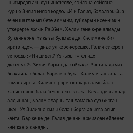
шыгырдап ачылуы ишетелде, сөйләнә-сөйләнә,
күрше Зилия килеп керде. «И-и Галия, балаларыбыз
өчен шатланып бетә алмыйм, туйларын исән-имин
үткәрергә язсын Раббым. Хәлим генә күрә алмады
бу көннәрне. Үз кызы булмаса да, Сәлимәне бик
ярата иде», — диде ул керә-керешкә. Галия сикереп
үк торды: «Ни дидең? Үз кызы түгел иде,
дисеңме?» Зилия барын да сөйләде. Заставада чик
бозучылар белән бәрелеш була. Хәлим исән кала, ә
командирны, Зилиянең ирен коткара алмыйлар,
хатыны яшь бала белән ялгыз кала. Командиры үләр
алдыннан, Хәлим аларны ташламаска сүз биргән
икән. Ул Зилияне кызы белән бергә авылга алып
кайта. Бар кеше дә, Галия дә аны армиядән өйләнеп
кайтканга санады.