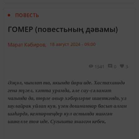
ПОВЕСТЬ
ГОМЕР (повестьның дәвамы)
Марат Кәбиров,
18 август 2024 - 09:00
1541
0
3
Әҗәл, чынлап та, якында йөри иде. Хастаханәдә
генә түгел, хәтта урамда, әле сау-сәламәт
чагында да, төрле авыр хәбәрләрне ишеткәндә, ул
шулайрак уйлап куя, үзен дошманнар басып алган
шәһәрдә, кемнәрнеңдер кул астында яшәгән
шикелле тоя иде. Сугышта яшәгән кебек.