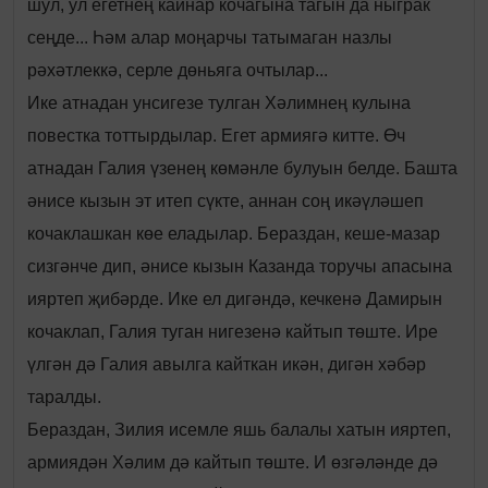
шул, ул егетнең кайнар кочагына тагын да ныграк
сеңде... Һәм алар моңарчы татымаган назлы
рәхәтлеккә, серле дөньяга очтылар...
Ике атнадан унсигезе тулган Хәлимнең кулына
повестка тоттырдылар. Егет армиягә китте. Өч
атнадан Галия үзенең көмәнле булуын белде. Башта
әнисе кызын эт итеп сүкте, аннан соң икәүләшеп
кочаклашкан көе еладылар. Бераздан, кеше-мазар
сизгәнче дип, әнисе кызын Казанда торучы апасына
ияртеп җибәрде. Ике ел дигәндә, кечкенә Дамирын
кочаклап, Галия туган нигезенә кайтып төште. Ире
үлгән дә Галия авылга кайткан икән, дигән хәбәр
таралды.
Бераздан, Зилия исемле яшь балалы хатын ияртеп,
армиядән Хәлим дә кайтып төште. И өзгәләнде дә