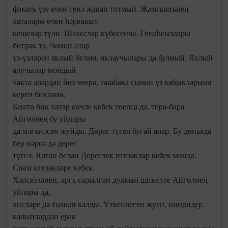
фәкать үзе өчен генә җавап тотмый. Җәмгыятьнең
хаталары өчен һәрвакыт
кешеләр түли. Шәхесләр күбесенчә. Гөнаһсызлары
бигрәк тә. Чөнки алар
үз-үзләрен яклый белми, яклаучылары да булмый. Яклый
алучылар мондый
чакта алардан йөз чөерә, ташбака сыман үз кабыкларына
кереп бикләнә.
Башта бик хәтәр көчле кебек тоелса да, тора-бара
Айгөлнең бу уйлары
да мәгънәсен җуйды. Дөрес түгел бугай алар. Бу дөньяда
бер нәрсә дә дөрес
түгел. Ялган белән Дөреслек игезәкләр кебек монда.
Сиам игезәкләре кебек.
Хәлсезләнеп, ярга сарылган дулкын шикелле Айгөлнең
уйлары да,
хисләре дә тынып калды. Үткенлеген җуеп, ниндидер
калыплардан ерак