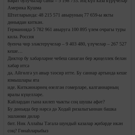
вафат булучылар саны – 5 198 753. Иң күп каза күрүчеләр
Америка Кушма
Штатларында: 48 215 571 авыруның 77 659-ы якты
дөньядан киткән.
Германиядә 5 782 961 авыруга 100 895 үлем очрагы туры
килә. Россия
буенча чир эләктерүчеләр – 9 403 480, үлүчеләр – 267 527
кеше…
Диктор бу хәбәрләрне чебеш санаган бер җиңеллек белән
хәбәр итсә
дә, Айгөлгә ул авыр тәэсир итте. Бу саннар артында кеше
язмышлары ята
иде. Киткәннәрнең өзелгән гомерләре, калганнарның
яралы күңелләре.
Кайлардан гына килеп чыкты соң шушы афәт?
Бу дөньяда бер нәрсә дә Ходай ризалыгыннан башка
эшләнми диләр
бит. Ник Аллаһы Тәгалә шундый казалар җибәрде икән
соң? Гөнаһларыбыз