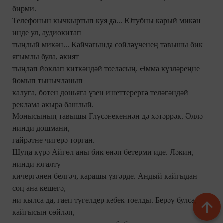
бирми.
Телефонын кычкыртып куя да... Ютубны карый микән
инде ул, аудиокитап
тыңлый микән... Кайчагында сөйләүченең тавышы бик
ягымлы була, әкият
тыңлап йоклап киткәндәй тоеласың. Әмма күзләреңне
йомып тынычланып
калуга, бөтен дөньяга үзен ишеттерергә теләгәндәй
реклама акыра башлый.
Монысының тавышы Глүсәнекеннән дә хәтәррәк. Әллә
нинди дошмани,
гайрәтне чигерә торган.
Шуңа күрә Айгөл аны бик өнәп бетерми иде. Ләкин,
нинди югалту
кичергәнен белгәч, карашы үзгәрде. Андый кайгыдан
соң ана кешегә,
ни кылса да, гаеп түгелдер кебек тоелды. Берәү булса,
кайгысын сөйләп,