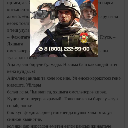
иртәгә, алай гына түгел, берничә сәгатьтән үзен нәрсә
көткәнен төгәл әйтә
алмый. Әнә бит, Надяның хәле дә иртәнге якта ару гына
кебек тоелган иде,
ә төш узуга ашыгып алып киттеләр. Һәм менә...
– Фаҗигагә чират алмыйлар, – дип кырт кисте Глүсә, –
Яхшыга
өметләнергә кирәк. Бәлки безнең палатаның планы
тулгандыр инде.
Аңа җавап бирүче булмады. Нәсимә баш каккандай итеп
кенә куйды. Ә
Айгөлнең анлык та хәле юк иде. Ул өнсез-хәрәкәтсез генә
килеште. Уйлары
белән генә. Чынлап та, яхшыга өметләнергә кирәк.
Күңелне төшерергә ярамый. Төшенкелеккә бирелү – зур
гөнаһ, чөнки
бик күп фаҗигаләрнең нигезендә шушы халәт ята: ул
синнән хыянәтче,
кол яки бар нәрсәдән өметен өзгән кансыз җинаятьче