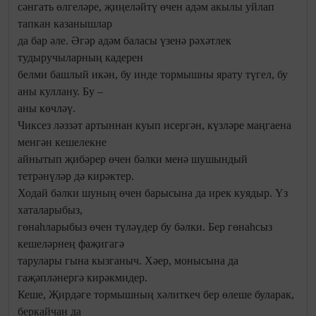
сәнгать өлгеләре, җиңеләйтү өчен адәм акылы уйлап
тапкан казанышлар
да бар әле. Әгәр адәм баласы үзенә рәхәтлек
тудыручыларның кадерен
белми башлый икән, бу инде тормышны ярату түгел, бу
аны куллану. Бу –
аны көчләү.
Чиксез ләззәт артыннан куып исергән, күзләре маңгаена
менгән кешелекне
айнытып җибәрер өчен бәлки менә шушындый
тетрәнүләр дә кирәктер.
Ходай бәлки шуның өчен барысына да ирек куядыр. Үз
хаталарыбыз,
гөнаһларыбыз өчен түләүдер бу бәлки. Бер гөнаһсыз
кешеләрнең фаҗигагә
тарулары гына кызганыч. Хәер, монысына да
гаҗәпләнергә кирәкмидер.
Кеше, Җирдәге тормышның хәлиткеч бер өлеше буларак,
беркайчан да