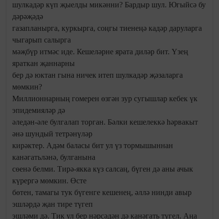
шулкадәр күп җыелды микәнни? Бардыр шул. Югыйсә бу
дәрәҗәдә
газапланырга, куркырга, соңгы тиенеңә кадәр даруларга
чыгарып салырга
мәҗбүр итмәс иде. Кешеләрне ярата диләр бит. Үзең
яраткан җаннарны
бер дә юктан гына ничек итеп шулкадәр җәзаларга
мөмкин?
Миллионнарның гомерен өзгән зур сугышлар кебек үк
эпидемияләр дә
әледән-әле булгалап торган. Бәлки кешелеккә һәрвакыт
әнә шундый тетрәнүләр
кирәктер. Адәм баласы бит ул үз тормышыннан
канәгатьләнә, булганына
сөенә белми. Тирә-якка күз салсаң, бүген дә аны ачык
күрергә мөмкин. Өсте
бөтен, тамагы тук бүгенге кешенең, әллә нинди авыр
эшләрдә җан тире түгеп
эшләми дә. Тик ул бер нәрсәдән дә канәгать түгел. Аңа