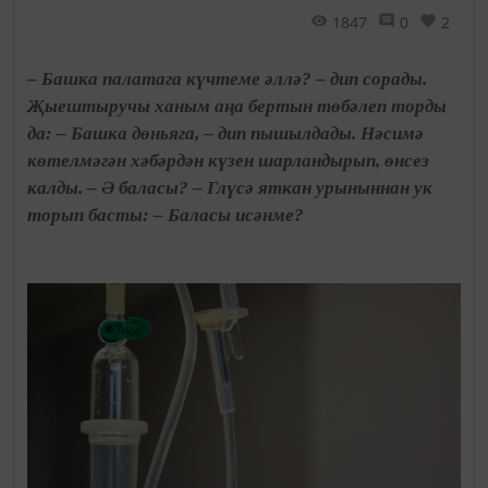
1847
0
2
– Башка палатага күчтеме әллә? – дип сорады.
Җыештыручы ханым аңа бертын төбәлеп торды
да: – Башка дөньяга, – дип пышылдады. Нәсимә
көтелмәгән хәбәрдән күзен шарландырып, өнсез
калды. – Ә баласы? – Глүсә яткан урыныннан ук
торып басты: – Баласы исәнме?