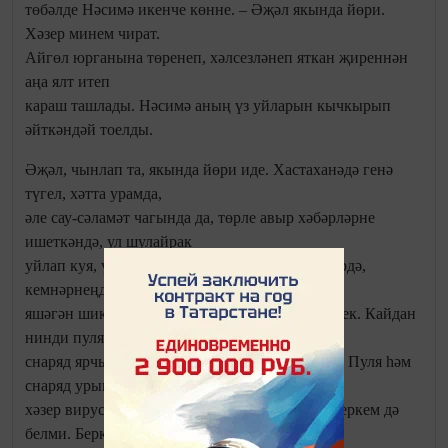
төбәлде Нәсимә икенче көнне. – Әҗәл якында йөри.
Хәзер минем чират.
Айгөл юрганына төренеп, хәлсезләнеп яткан җиреннән
аңа ялт итеп
караш ташлады. Нәсимә аның үз уйларын кычкырып
әйткәндәй тоелды.
Әҗәл, чынлап та, якында йөри иде. Хастаханәдә генә
түгел, хәтта урамда,
әле сау-сәламәт чагында да, төрле авыр хәбәрләрне
ишеткәндә, ул шулайрак
уйлап куя, үзен дошманнар басып алган шәһәрдә,
кемнәрнеңдер кул астында
яшәгән шикелле тоя иде. Сугышта яшәгән кебек. Кайдан
нинди пуля яки
снаряд ярчыгы килеп тиярен беркем дә белми. Пуля һәм
снаряд урынына
хәзер вирус. Аның кайчан, кемнән эләгерен беркем дә
белми. Беркем дә