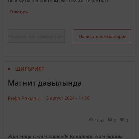
Почему на непонятном русском языке рассказ
Ответить
Показать все комментарии
Написать комментарий
ШИГЪРИЯТ
Магнит давылында
Рифә Рахман,
18 август 2024 - 11:00
1052
0
0
Җил миңа сәлам китерде Кояштан. Һәм башны