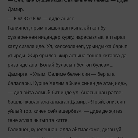
— Әни, мин күрше кызы Сәлимәгә өйләнәм! — диде
Дамир.
— Юк! Юк! Юк! — диде әнисе.
Галиянең ярым пышылдап кына әйткән бу
сүзләреннән нидәндер курку,
чарасызлык, аптырап
калу сизелә иде. Ул, хәлсезләнеп, урындыкка барып
утырды. Җир ярылса, җир астына төшеп китәргә дә
риза иде ана. Болай буласын белгән булсам...
Дамирга: «Улым, Сәлимә белән син — бер ата
балалары. Күрше Хәлим абыең синең дә атаң иде»,
— дип әйтә алмый бит инде ул. Анасыннан рәтле-
башлы җавап ала алмаган Дамир: «Ярый, әни, син
уйлый тор, кичен сөйләшербез», — диде дә җитез
генә атлап чыгып та китте.
Галиянең күңеленнән, әллә әйтмәскәме, дигән уй