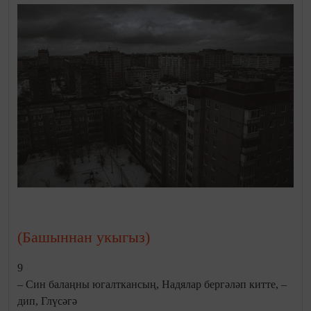
(Башыннан укыгыз)
9
– Син балаңны югалткансың, Надялар бергәләп китте, –
дип, Глүсәгә