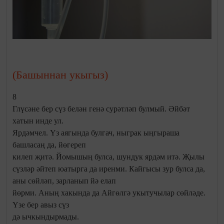
(Башыннан укыгыз)
8
Глүсәне бер сүз белән генә сурәтләп булмый. Әйбәт
хатын инде ул.
Ярдәмчел. Үз аягында булгач, ныграк ыңгыраша
башласаң да, йөгереп
килеп җитә. Йомышың булса, шундук ярдәм итә. Җылы
сүзләр әйтеп юатырга да иренми. Кайгысы зур булса да,
аны сөйләп, зарланып йә елап
йөрми. Аның хакында да Айгөлгә укытучылар сөйләде.
Үзе бер авыз сүз
дә ычкындырмады.