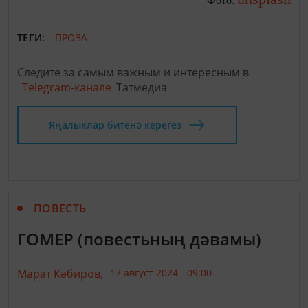
Фото:
ТЕГИ:
ПРОЗА
Следите за самым важным и интересным в
Telegram-канале
Татмедиа
Яңалыклар битенә керегез
ПОВЕСТЬ
ГОМЕР (повестьның дәвамы)
Марат Кәбиров,
17 август 2024 - 09:00