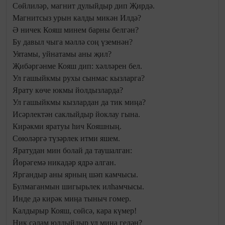
Сөйлиләр, магнит дулыйдыр дип Җирдә.
Магнитсыз урын калды микән Илдә?
Ә ничек Кояш минем барны белгән?
Бу давыл чыга мәллә соң үземнән?
Уятамы, уйнатамы аны җил?
Җибәргәнме Кояш дип: хәлләрен бел.
Ул гашыйкмы рухы сынмас кызларга?
Ярату көче юкмы йолдызларда?
Ул гашыйкмы кызлардан да тик миңа?
Исәрлектән саклыйдыр йоклау гына.
Кирәкми яратуы һич Кояшның.
Сөюләргә түзәрлек итми яшем.
Яратудан мин болай да таушалган:
Йөрәгемә никадәр ядрә алган.
Яргандыр аны ярның шәп камчысы.
Булмаганмын шигырьлек илһамчысы.
Инде дә кирәк миңа тыныч гомер.
Калдырыр Кояш, сөйсә, кара күмер!
Ник сәлам юллыйдыр ул миңа гелән?