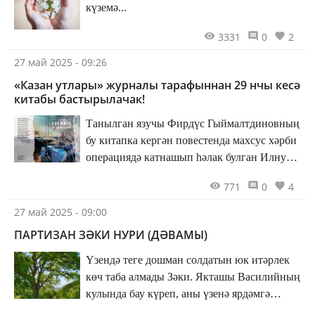
күземә...
3331
0
2
27 май 2025 - 09:26
«Казан утлары» журналы тарафыннан 29 нчы кесә
китабы бастырылачак!
Танылган язучы Фирдүс Гыймалтдиновның
бу китапка кергән повестенда махсус хәрби
операциядә катнашып һәлак булган Илнур
Хәертдиновның сугышчан юлы тасвирлана
771
0
4
27 май 2025 - 09:00
ПАРТИЗАН ЗӘКИ НУРИ (ДӘВАМЫ)
Үзендә теге дошман солдатын юк итәрлек
көч таба алмады Зәки. Якташы Василийның
кулында бау күреп, аны үзенә ярдәмгә
чакырды. Немецны шул бау белән юан бер