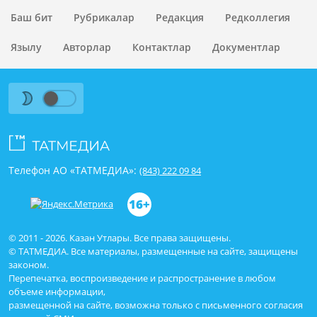
Баш бит
Рубрикалар
Редакция
Редколлегия
Язылу
Авторлар
Контактлар
Документлар
Телефон АО «ТАТМЕДИА»:
(843) 222 09 84
16+
© 2011 - 2026. Казан Утлары. Все права защищены.
© ТАТМЕДИА. Все материалы, размещенные на сайте, защищены
законом.
Перепечатка, воспроизведение и распространение в любом
объеме информации,
размещенной на сайте, возможна только с письменного согласия