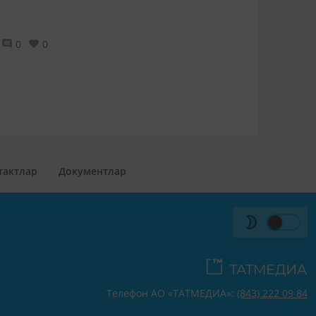
0
0
тактлар
Документлар
Телефон АО «ТАТМЕДИА»:
(843) 222 09 84