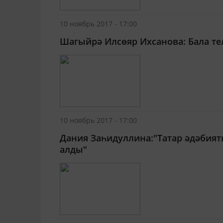
10 ноябрь 2017 - 17:00
Шагыйрә Илсөяр Ихсанова: Бала те
10 ноябрь 2017 - 17:00
Дания Заһидуллина:"Татар әдәбия
алды"