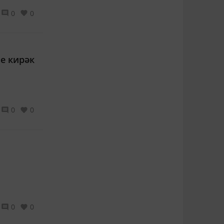
0
0
е кирәк
0
0
0
0