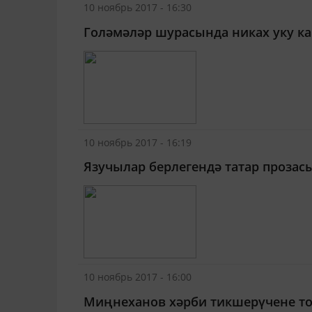
10 ноябрь 2017 - 16:30
Голәмәләр шурасында никах уку к
10 ноябрь 2017 - 16:19
Язучылар берлегендә татар прозас
10 ноябрь 2017 - 16:00
Миңнеханов хәрби тикшерүчене то