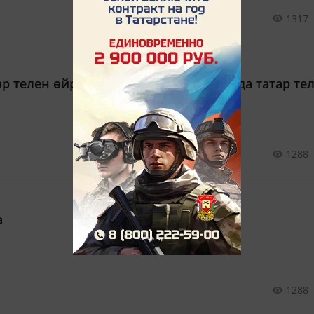
1317
ар телен өйрәндем — миңа Татарстанда татар тел
1288
а
1288