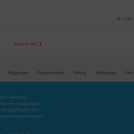
1296
Киләсе бит ❯
Редакция
Редколлегия
Язылу
Авторлар
Кон
ены законом.
объеме информации,
асия редакций СМИ.
совым коммуникациям