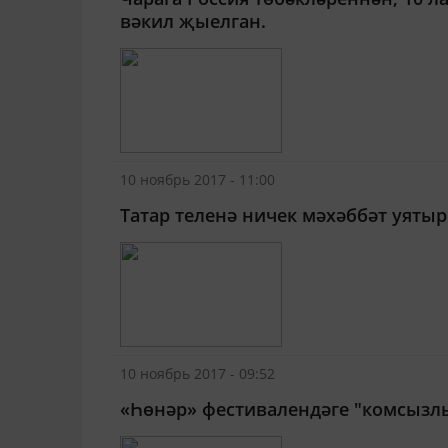
вәкил җыелган.
10 ноябрь 2017 - 11:00
Татар теленә ничек мәхәббәт уятыр
10 ноябрь 2017 - 09:52
«Һөнәр» фестивалендәге "комсызл