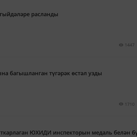
агыйдәләре расланды
1447
ына багышланган түгәрәк өстәл узды
1710
ткарлаган ЮХИДИ инспекторын медаль белән б