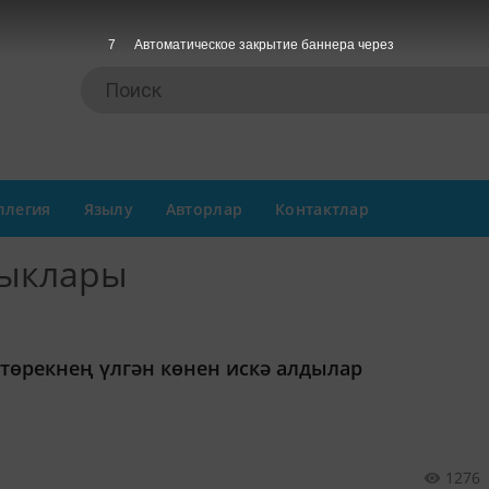
7
Автоматическое закрытие баннера через
ллегия
Язылу
Авторлар
Контактлар
лыклары
атөрекнең үлгән көнен искә алдылар
1276