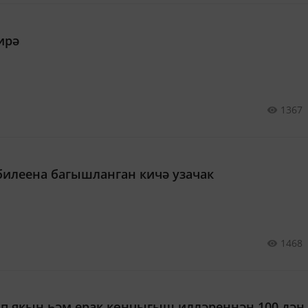
ирә
1367
билеена багышланган кичә узачак
1468
лап якын һәм ерак көнчыгыш илләреннән 100 дән