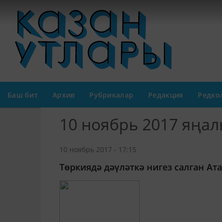
Баш бит
Архив
Рубрикалар
Редакция
Редко
10 ноябрь 2017 яңа
10 ноябрь 2017 - 17:15
Төркиядә дәүләткә нигез салган Ат