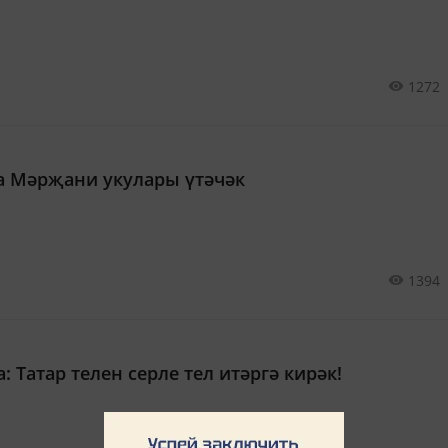
1272
а Мәрҗани укулары үтәчәк
1394
 Татар телен серле тел итәргә кирәк!