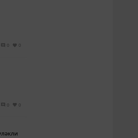
0
0
0
0
үләкли