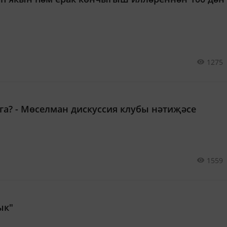
1275
га? - Мөселман дискуссия клубы нәтиҗәсе
1559
ык"