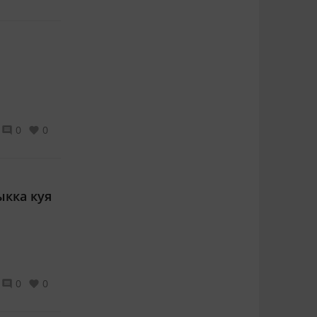
0
0
ыкка куя
0
0