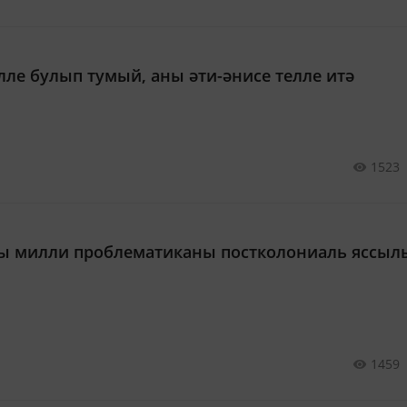
лле булып тумый, аны әти-әнисе телле итә
1523
ты милли проблематиканы постколониаль яссыл
1459