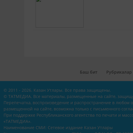
Баш бит
Рубрикалар
© 2011 - 2026. Казан Утлары. Все права защищены.
© ТАТМЕДИА. Все материалы, размещенные на сайте, защищ
Перепечатка, воспроизведение и распространение в любом 
размещенной на сайте, возможна только с письменного согл
При поддержке Республиканского агентства по печати и мас
«ТАТМЕДИА».
Наименование СМИ: Сетевое издание Казан Утлары