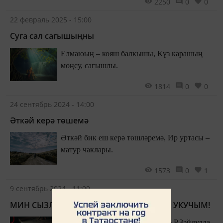
2250
0
0
22 февраль 2025 - 15:00
Суга сал сагышыңны
Елмаюың – кояш балкышы, Күз карашың
моңсу, сагышлы.
1814
0
0
24 сентябрь 2024 - 14:00
Әткәй керә төшемә
Әткәй бик еш керә төшләремә, Ир уртасы –
матур чаклары.
1573
0
1
9 сентябрь 2024 - 11:00
МИН СЫЗЛАНАМ, СИН ДӘ СЫЗЛАН ӘЛЕ, УКУЧЫМ!
Чал тарихлы татар сүз сәнгатенә Р.Зәйдулла