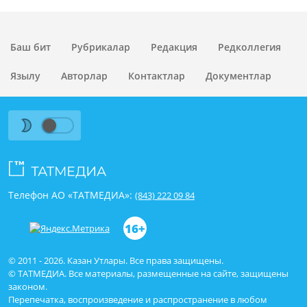
хокуклы.
Баш бит
Рубрикалар
Редакция
Редколлегия
Язылу
Авторлар
Контактлар
Документлар
Телефон АО «ТАТМЕДИА»:
(843) 222 09 84
16+
© 2011 - 2026. Казан Утлары. Все права защищены.
© ТАТМЕДИА. Все материалы, размещенные на сайте, защищены
законом.
Перепечатка, воспроизведение и распространение в любом