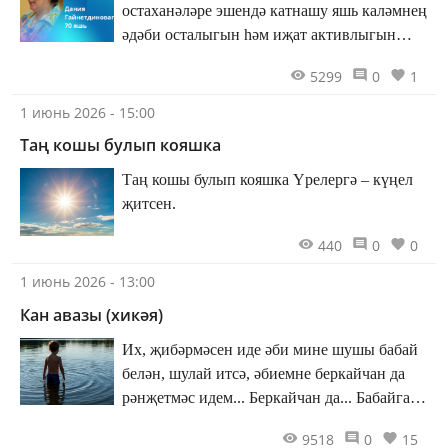
остаханәләре эшендә катнашу яшь каләмнең
әдәби осталыгын һәм иҗат активлыгын
үстерүгә уңай йогынты ясый.
5299
0
1
1 июнь 2026 - 15:00
Таң кошы булып кояшка
Таң кошы булып кояшка Үрелергә – күңел
җитсен.
440
0
0
1 июнь 2026 - 13:00
Кан авазы (хикәя)
Их, җибәрмәсен иде әби мине шушы бабай
белән, шулай итсә, әбиемне беркайчан да
рәнҗетмәс идем... Беркайчан да... Бабайга
биреп кенә җибәрмәсен иде... Җибәрмәсен
9518
0
15
иде...