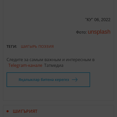
"КУ" 06, 2022
unsplash
Фото:
ТЕГИ:
ШИГЫРЬ
ПОЭЗИЯ
Следите за самым важным и интересным в
Telegram-канале
Татмедиа
Яңалыклар битенә керегез
ШИГЪРИЯТ