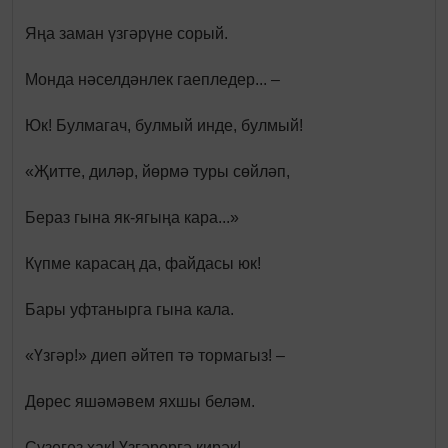
Яңа заман үзгәрүне сорый.
Монда нәселдәнлек гаепледер... –
Юк! Булмагач, булмый инде, булмый!
«Җитте, диләр, йөрмә туры сөйләп,
Бераз гына як-ягыңа кара...»
Күпме карасаң да, файдасы юк!
Бары уфтанырга гына кала.
«Үзгәр!» диеп әйтеп тә тормагыз! –
Дөрес яшәмәвем яхшы беләм.
Сүзегез хак! Үзгәрергә кирәк! –