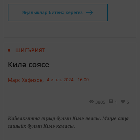
Яңалыклар битенә керегез
ШИГЪРИЯТ
Килә сөясе
Марс Хафизов,
4 июль 2024 - 16:00
3805
1
5
Кайвакытта яңгыр булып Килә явасы. Мәңге сиңа
гашыйк булып Килә каласы.