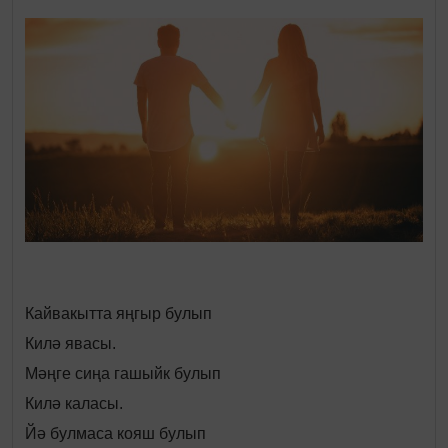
Кайвакытта яңгыр булып
Килә явасы.
Мәңге сиңа гашыйк булып
Килә каласы.
Йә булмаса кояш булып