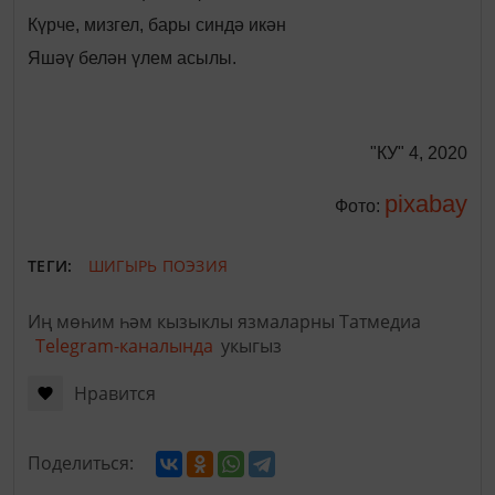
Күрче, мизгел, бары синдә икән
Яшәү белән үлем асылы.
"КУ" 4, 2020
pixabay
Фото:
ТЕГИ:
ШИГЫРЬ
ПОЭЗИЯ
Иң мөһим һәм кызыклы язмаларны Татмедиа
Telegram-каналында
укыгыз
Нравится
Поделиться: