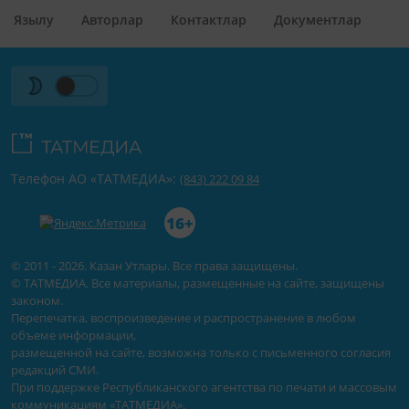
Язылу
Авторлар
Контактлар
Документлар
Телефон АО «ТАТМЕДИА»:
(843) 222 09 84
16+
© 2011 - 2026. Казан Утлары. Все права защищены.
© ТАТМЕДИА. Все материалы, размещенные на сайте, защищены
законом.
Перепечатка, воспроизведение и распространение в любом
объеме информации,
размещенной на сайте, возможна только с письменного согласия
редакций СМИ.
При поддержке Республиканского агентства по печати и массовым
коммуникациям «ТАТМЕДИА».