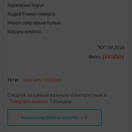
Аермасын берүк
Ходай Гомер-гомергә.
Мәңге сөяр ярым булып
Кердең күңелгә.
"КУ" 09,2016
pixabay
Фото:
ТЕГИ:
ШИГЫРЬ
ПОЭЗИЯ
Следите за самым важным и интересным в
Telegram-канале
Татмедиа
Яңалыклар битенә керегез