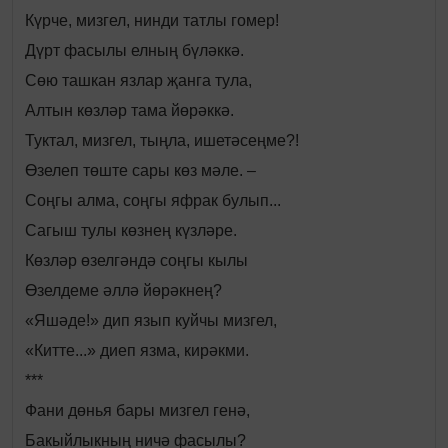
Күрче, мизгел, нинди татлы гомер!
Дүрт фасылы елның бүләккә.
Сөю ташкан язлар җанга тула,
Алтын көзләр тама йөрәккә.
Туктал, мизгел, тыңла, ишетәсеңме?!
Өзелеп төште сары көз мәле. –
Соңгы алма, соңгы яфрак булып...
Сагыш тулы көзнең күзләре.
Көзләр өзелгәндә соңгы кылы
Өзелдеме әллә йөрәкнең?
«Яшәде!» дип язып куйчы мизгел,
«Китте...» диеп язма, кирәкми.
***
Фани дөнья бары мизгел генә,
Бакыйлыкның ничә фасылы?