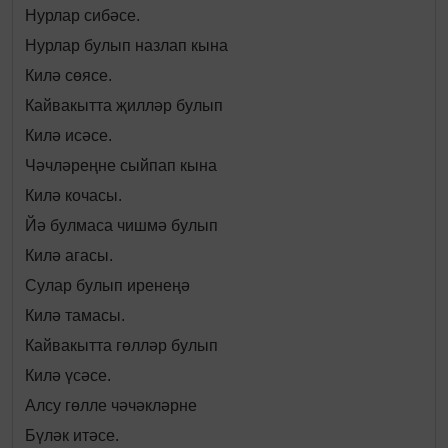
Нурлар сибәсе.
Нурлар булып назлап кына
Килә сөясе.
Кайвакытта җилләр булып
Килә исәсе.
Чәчләреңне сыйпап кына
Килә кочасы.
Йә булмаса чишмә булып
Килә агасы.
Сулар булып иренеңә
Килә тамасы.
Кайвакытта гөлләр булып
Килә үсәсе.
Алсу гөлле чәчәкләрне
Бүләк итәсе.