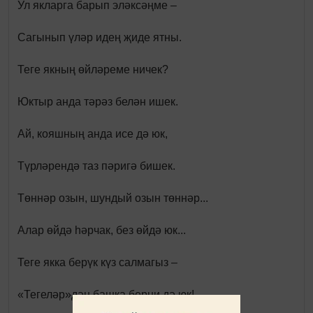
Ул якларга барып эләксәңме –
Сагынып үләр идең җиде ятны.
Теге якның өйләреме ничек?
Юктыр анда тәрәз белән ишек.
Ай, кояшның анда исе дә юк,
Түрләрендә таз пәригә бишек.
Төннәр озын, шундый озын төннәр...
Алар өйдә һәрчак, без өйдә юк...
Теге якка берүк күз салмагыз –
«Тегеләр»дән башка берни дә юк!