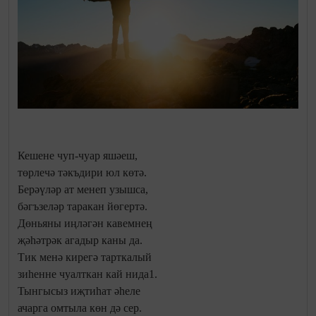
Кешене чуп-чуар яшәеш,
төрлечә тәкъдири юл көтә.
Берәүләр ат менеп узышса,
бәгъзеләр таракан йөгертә.
Дөньяны иңләгән кавемнең
җәһәтрәк агадыр каны да.
Тик менә кирегә тарткалый
зиһенне чуалткан кай нида1.
Тынгысыз иҗтиһат әһеле
ачарга омтыла көн дә сер.