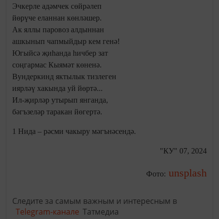
Эчкерле адәмчек сөйрәлеп
йөрүче еланнан көнләшер.
Ак яллы паровоз алдыннан
ашкынып чапмыйдыр кем генә!
Югыйсә җиһанда һичбер зат
соңгармас Кыямәт көненә.
Вундеркинд яктылык тизлеген
иярләү хакында уй йөртә...
Ил-җирләр утырып янганда,
бәгъзеләр таракан йөгертә.
1 Нида – рәсми чакыру мәгънәсендә.
"КУ" 07, 2024
unsplash
Фото:
Следите за самым важным и интересным в
Telegram-канале
Татмедиа