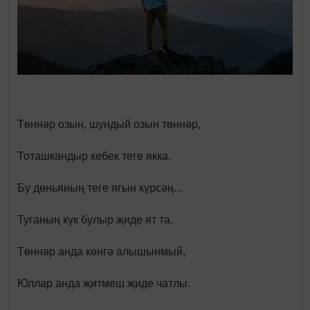
Төннәр озын, шундый озын төннәр,
Тоташкандыр кебек теге якка.
Бу дөньяның теге ягын күрсәң...
Туганың күк булыр җиде ят та.
Төннәр анда көнгә алышынмый,
Юллар анда җитмеш җиде чатлы.