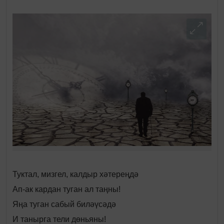
Туктал, мизгел, калдыр хәтереңдә
Ап-ак кардан туган ал таңны!
Яңа туган сабый биләүсәдә
И танырга тели дөньяны!