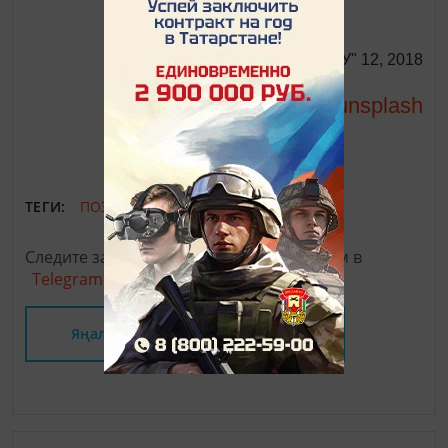
"КУ" 12, 2018
unsplash
Фото:
ТЕГИ:
ПОЭЗИЯ
Следите за самым важным и интересным в
Telegram-канале
Татмедиа
Яңалыклар битенә керегез