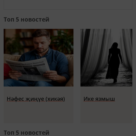
Топ 5 новостей
Нәфес җиңүе (хикәя)
Ике язмыш
Топ 5 новостей