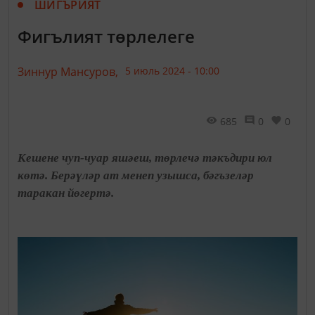
ШИГЪРИЯТ
Фигълият төрлелеге
Зиннур Мансуров,
5 июль 2024 - 10:00
685
0
0
Кешене чуп-чуар яшәеш, төрлечә тәкъдири юл
көтә. Берәүләр ат менеп узышса, бәгъзеләр
таракан йөгертә.