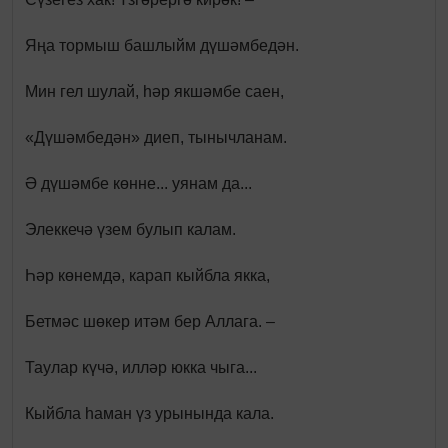
Яңа тормыш башлыйм дүшәмбедән.
Мин гел шулай, һәр якшәмбе саен,
«Дүшәмбедән» диеп, тынычланам.
Ә дүшәмбе көнне... уянам да...
Элеккечә үзем булып калам.
Һәр көнемдә, карап кыйбла якка,
Бетмәс шөкер итәм бер Аллага. –
Таулар күчә, илләр юкка чыга...
Кыйбла һаман үз урынында кала.