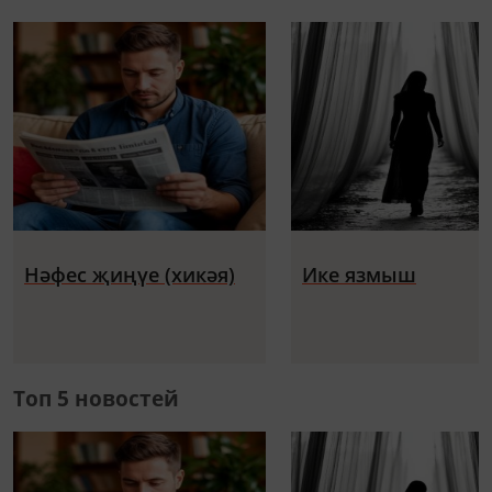
Нәфес җиңүе (хикәя)
Ике язмыш
Топ 5 новостей