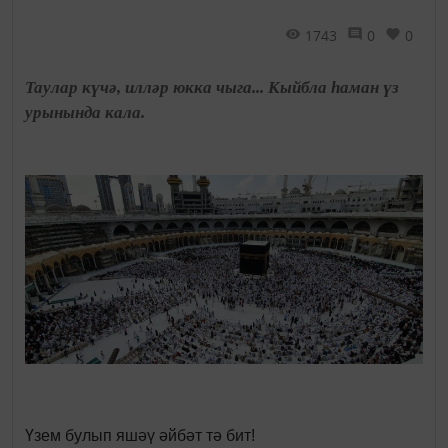
1743
0
0
Таулар күчә, илләр юкка чыга... Кыйбла һаман үз
урынында кала.
Үзем булып яшәү әйбәт тә бит!