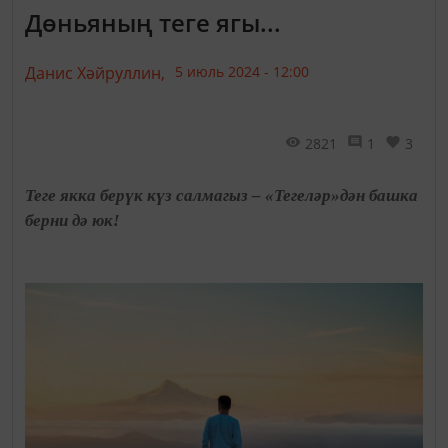
Дөньяның теге ягы...
Данис Хәйруллин,
5 июль 2024 - 12:00
2821
1
3
Теге якка берүк күз салмагыз – «Тегеләр»дән башка
берни дә юк!