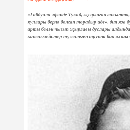
«Габдулла әфәнде Тукай, җырлаган вакытта, 
куллары берлә болгап торадыр иде», дип яза
арты белән чыгып җырлавы дуслары алдынд
капельмейстер түгеллеген труппа бик яхшы б