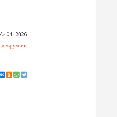
» 04, 2026
деврум ии