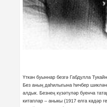
Үткән буыннар безгә Габдулла Тука
Без аның даһилыгына һичбер шиклән
алдык. Безнең күзәтүләр буенча тат
китаплар – аныкы (1917 елга кадәр г