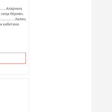
......Аларның
и, сиңа беркөн,
........ ...Хәлең
ием кибетенә