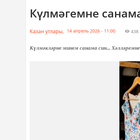
Күлмәгемне санам
Казан утлары,
14 апрель 2026 - 11:00
438
Күлмәкләрне минем санама син... Хәлләремне 