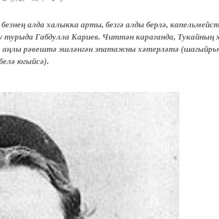
безнең алда халыкка арты, безгә алды берлә, капельмейс
 бу турыда Габдулла Кариев. Читтән караганда, Тукайның
а аңлы рәвештә эшләнгән эпатажны хәтерләтә (шагыйрь
елә югыйсә).