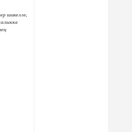
тер шикелле,
 халыкка
нең