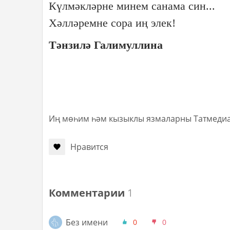
Күлмәкләрне минем санама син...
Хәлләремне сора иң элек!
Тәнзилә Галимуллина
Иң мөһим һәм кызыклы язмаларны Татмеди
Нравится
Комментарии
1
Без имени
0
0