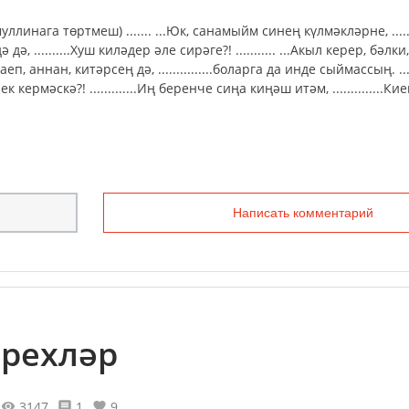
инага төртмеш) ....... ...Юк, санамыйм синең күлмәкләрне, .....
дә, ..........Хуш киләдер әле сирәге?! ........... ...Акыл керер, бәлк
еп, аннан, китәрсең дә, ...............боларга да инде сыймассың. ......
к кермәскә?! .............Иң беренче сиңа киңәш итәм, ..............К
Написать комментарий
әрехләр
3147
1
9