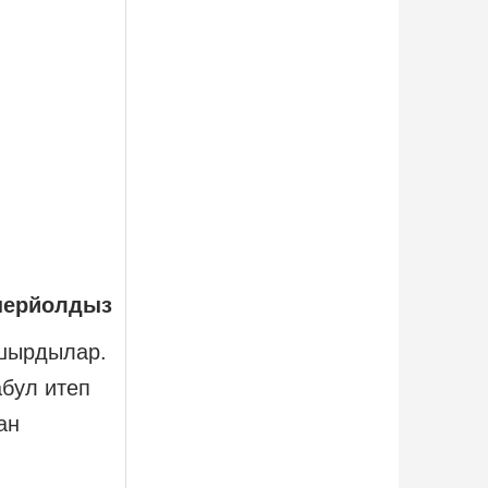
уперйолдыз
пшырдылар.
бул итеп
ан