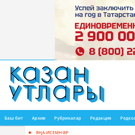
Баш бит
Архив
Рубрикалар
Редакция
Редко
ЯҢА ИСЕМНӘР