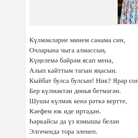
Күлмәкләрне минем санама син,
Очларына чыга алмассың.
Күңелемә бәйрәм ясап менә,
Алып кайттым тагын яңасын.
Кыйбат булса булсын! Ник? Ярар соң
Бер күлмәктән дөнья бетмәгән.
Шушы күлмәк кенә рәткә кертте,
Кәефем юк иде иртәдән.
Һәркайсы да үз язмышы белән
Элгечендә тора эленеп.