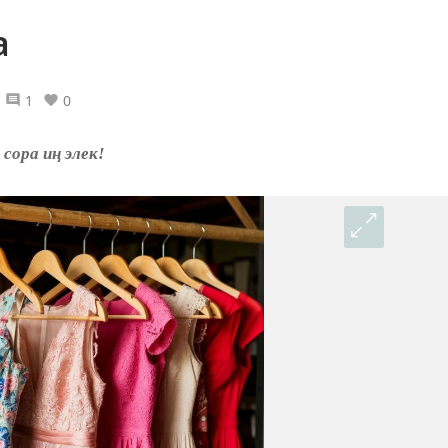
а
1
0
сора иң элек!