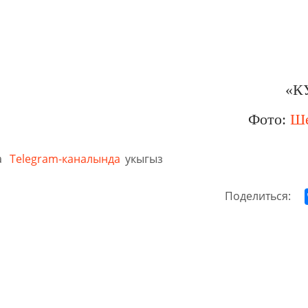
«КУ
Фото:
Ше
а
Telegram-каналында
укыгыз
Поделиться: