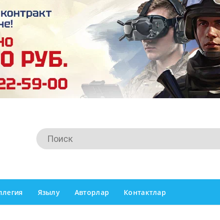
ллегия
Язылу
Авторлар
Контактлар