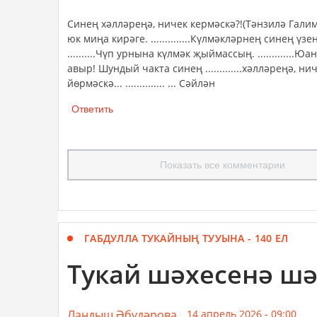
Синең хәлләреңә, ничек кермәскә?!(Тәнзилә Галимулл
юк миңа кирәге. ..............Күлмәкләрнең синең үзеңә 
..........Чүп урнына күлмәк җыймассың. .............Юана
авыр! Шундый чакта синең .............хәлләреңә, ниче
йөрмәскә... .............. ... Сәйлән
Ответить
Показать все комментарии
ГАБДУЛЛА ТУКАЙНЫҢ ТУУЫНА - 140 ЕЛ
Тукай шәхесенә ш
Ландыш Әбүдәрова,
14 апрель 2026 - 09:00