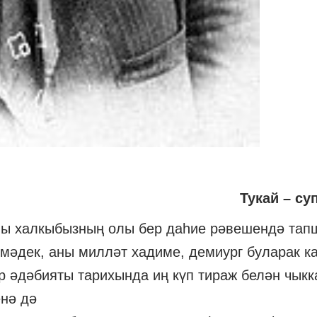
Тукай – с
йны халкыбызның олы бер даһие рәвешендә та
мәдек, аны милләт хадиме, демиург буларак ка
ар әдәбияты тарихында иң күп тираж белән чыкк
енә дә