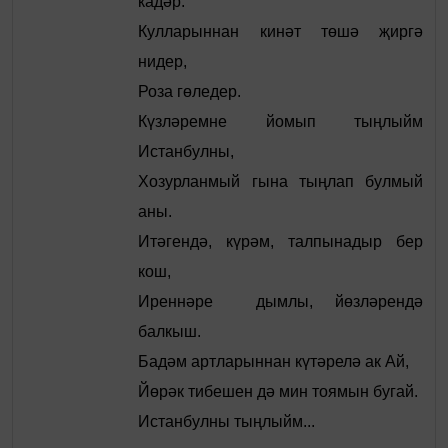
кадәр.
Кулларыннан кинәт төшә җиргә
нидер,
Роза гөледер.
Күзләремне йомып тыңлыйм
Истанбулны,
Хозурланмый гына тыңлап булмый
аны.
Итәгендә, күрәм, талпынадыр бер
кош,
Иреннәре дымлы, йөзләрендә
балкыш.
Бадәм артларыннан күтәрелә ак Ай,
Йөрәк тибешен дә мин тоямын бугай.
Истанбулны тыңлыйм...