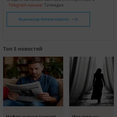
Telegram-канале
Татмедиа
Яңалыклар битенә керегез
Топ 5 новостей
Нәфес җиңүе (хикәя)
Ике язмыш