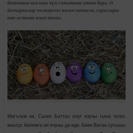
бетоннан коелган чүп савытына атып бәрә. Ә
йомыркалар челпәрәмә килеп ватыла, сарылары
аяк астына агып төшә.
Мәгълүм ки, Салих Баттал олуг язучы гына түгел,
махсус белемгә ия очучы да иде. Бөек Ватан сугышы