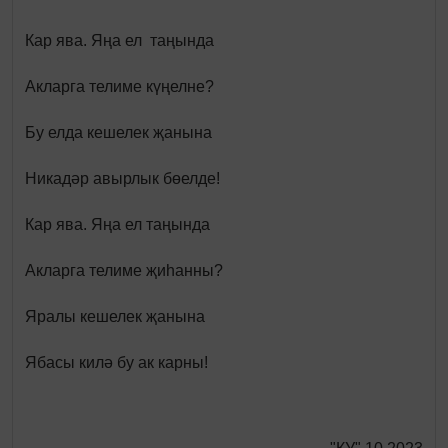
Кар ява. Яңа ел таңында
Акларга телиме күңелне?
Бу елда кешелек җанына
Никадәр авырлык бөелде!
Кар ява. Яңа ел таңында
Акларга телиме җиһанны?
Яралы кешелек җанына
Ябасы килә бу ак карны!