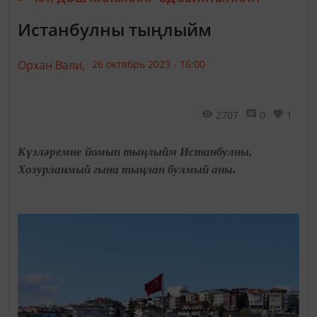
Истанбулны тыңлыйм
Орхан Вәли,
26 октябрь 2023 - 16:00
2707
0
1
Күзләремне йомып тыңлыйм Истанбулны,
Хозурланмый гына тыңлап булмый аны.