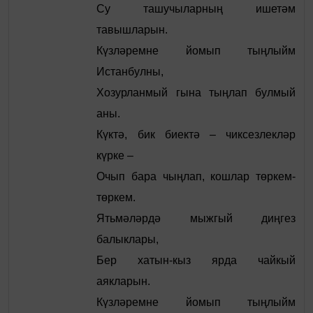
Су ташучыларның ишетәм
тавышларын.
Күзләремне йомып тыңлыйм
Истанбулны,
Хозурланмый гына тыңлап булмый
аны.
Күктә, бик биектә – чиксезлекләр
күрке –
Очып бара чыңлап, кошлар төркем-
төркем.
Ятьмәләрдә мыжгый диңгез
балыклары,
Бер хатын-кыз ярда чайкый
аякларын.
Күзләремне йомып тыңлыйм