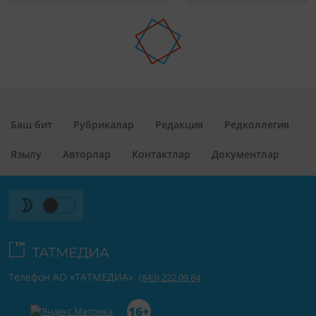
Баш бит
Рубрикалар
Редакция
Редколлегия
Язылу
Авторлар
Контактлар
Документлар
Телефон АО «ТАТМЕДИА»:
(843) 222 09 84
16+