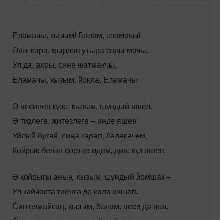
Еламачы, кызым! Балам, еламачы!
Әнә, кара, мырлап утыра соры мачы.
Ул да, ахры, сине юатмакчы,
Еламачы, кызым, йокла. Еламачы.
Ә песинең күзе, кызым, шундый яшел.
Ә тизлеге, җитезлеге – инде яшен.
Уйлый бугай, сиңа карап, бәләкәчем,
Койрык белән сөртер идем, дип, күз яшен.
Ә койрыгы аның, кызым, шундый йомшак –
Ул кайчакта тиенгә дә кала охшап.
Син елмайсаң, кызым, балам, песи дә шат.