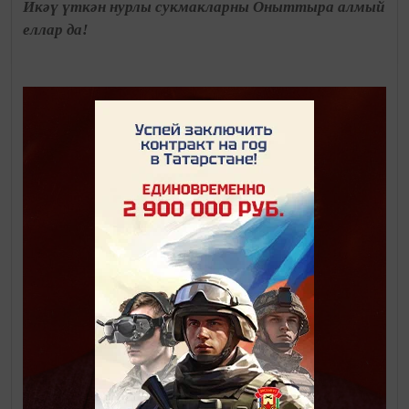
Икәү үткән нурлы сукмакларны Оныттыра алмый
еллар да!