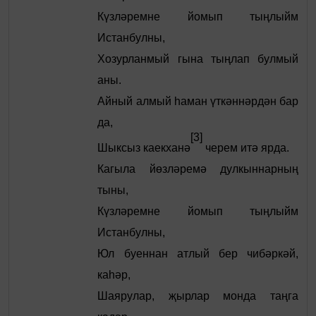
Күзләремне йомып тыңлыйм
Истанбулны,
Хозурланмый гына тыңлап булмый
аны.
Айный алмый һаман үткәннәрдән бар
да,
[3]
Шыксыз каекханә
черем итә ярда.
Кагыла йөзләремә дулкыннарның
тыны,
Күзләремне йомып тыңлыйм
Истанбулны,
Юл буеннан атлый бер чибәркәй,
каһәр,
Шаярулар, җырлар монда таңга