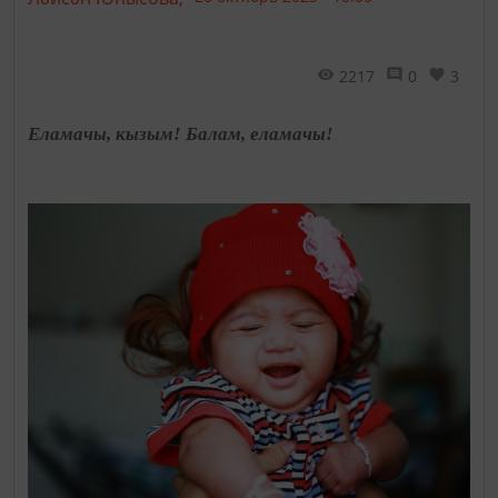
2217
0
3
Еламачы, кызым! Балам, еламачы!