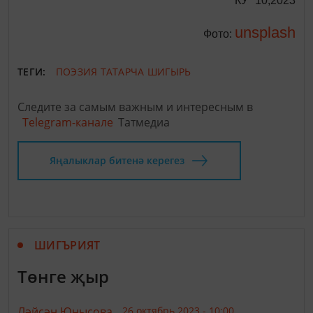
"КУ" 10,2023
unsplash
Фото:
ТЕГИ:
ПОЭЗИЯ
ТАТАРЧА ШИГЫРЬ
Следите за самым важным и интересным в
Telegram-канале
Татмедиа
Яңалыклар битенә керегез
ШИГЪРИЯТ
Төнге җыр
Ләйсән Юнысова,
26 октябрь 2023 - 10:00