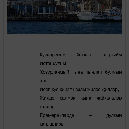
Күзләремне йомып тыңлыйм
Истанбулны,
Хозурланмый гына тыңлап булмый
аны.
Исеп куя кинәт назлы җиләс җилләр,
Җилдә салмак кына чайкалалар
гөлләр.
Ерак-еракларда – дулкын
кагышлары,