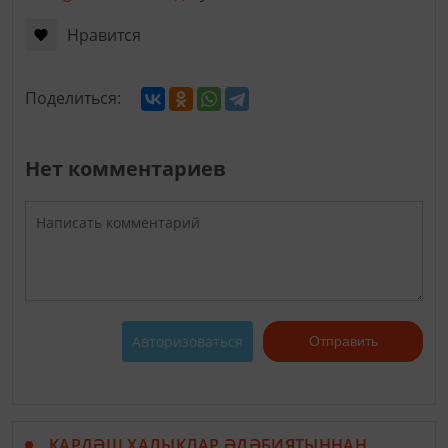
Нравится
Поделиться:
Нет комментариев
Авторизоваться
Отправить
КАРДӘШ ХАЛЫКЛАР ӘДӘБИЯТЫННАН