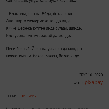
Син еласаң, ул да кала бугай каушап...
...Еламачы, кызым. Әйдә, йокла инде.
Әнә, җиргә сиздермичә төн дә иңде.
Кичке шәфәкъ күптән инде сулды, шиңде.
Күк түренә түп-түгәрәк ай да менде.
Песи йоклый. Йокламаучы син дә миндер.
Йокла, кызым, йокла, балам, йокла инде.
"КУ" 10, 2020
pixabay
Фото:
ТЕГИ:
ШИГЪРИЯТ
Следите за самым важным и интересным в