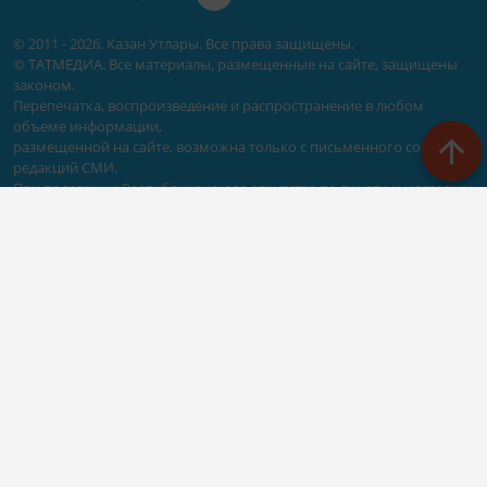
© 2011 - 2026. Казан Утлары. Все права защищены.
© ТАТМЕДИА. Все материалы, размещенные на сайте, защищены
законом.
Перепечатка, воспроизведение и распространение в любом
объеме информации,
размещенной на сайте, возможна только с письменного согласия
редакций СМИ.
При поддержке Республиканского агентства по печати и массовым
коммуникациям «ТАТМЕДИА».
Наименование СМИ: Сетевое издание Казан Утлары
№ свидетельства о регистрации СМИ, дата: ЭЛ N ФС - 77-69875 от
29.05.2017
выдано Федеральной службой по надзору в сфере связи,
информационных технологий и массовых коммуникаций
ФИО главного редактора: Гимадиев Алмаз Марсович
Адрес редакции: 420066, Казань, Декабристов 2
Телефон редакции: (843)222-05-50 (дополнительно: 1618)
e-mail: kazanutlari@yandex.ru
Для сообщения о фактах коррупции: kazanutlari@yandex.ru
Учредитель СМИ: АО «ТАТМЕДИА»
Антикоррупционная политика