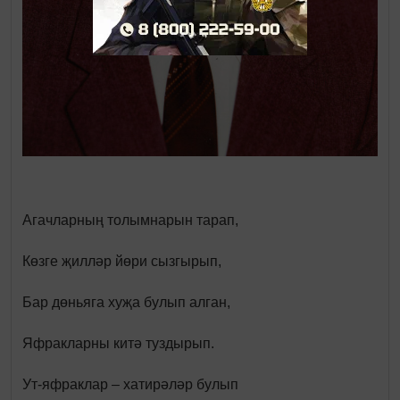
Агачларның толымнарын тарап,
Көзге җилләр йөри сызгырып,
Бар дөньяга хуҗа булып алган,
Яфракларны китә туздырып.
Ут-яфраклар – хатирәләр булып