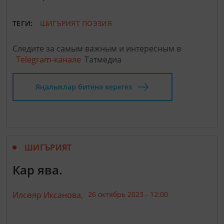
ТЕГИ:
ШИГЪРИЯТ
ПОЭЗИЯ
Следите за самым важным и интересным в
Telegram-канале
Татмедиа
Яңалыклар битенә керегез
ШИГЪРИЯТ
Кар ява.
Илсөяр Иксанова,
26 октябрь 2023 - 12:00