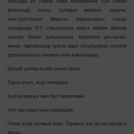
чорында ул Хәрби Һава Көчләренең Тын Океан
флотында очучы буларак көрәшә, аңарчы
конструкторлык бюросы каршындагы сынау
отрядында Р-5 очкычыннан җиргә мөһим йөкләр
ташлау белән шөгыльләнә. Күңеленә уен-көлке,
киная, төртмешләр тулган әдип «Борчылма» исемле
дүртьюллыгын тикмәгә генә язмагандыр.
Шулай шәһәр өсләп очкан чакта,
Тәрәз ачып, аска төкердем.
Борчылмагыз: мин бит төкрегемне
Чүп-чар савытына төшердем.
Гелән алай булмый икән. Тормыш үзе дә еш көләргә
ярата...