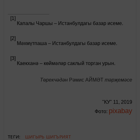
[1]
Капалы Чаршы – Истанбулдагы базар исеме.
[2]
Мәхмүтпаша – Истанбулдагы базар исеме.
[3]
Каекханә – көймәләр саклый торган урын.
Төрекчәдән
Рәмис
АЙМӘТ
тәрҗемәсе
"КУ" 11, 2019
pixabay
Фото:
ТЕГИ:
ШИГЫРЬ
ШИГЪРИЯТ