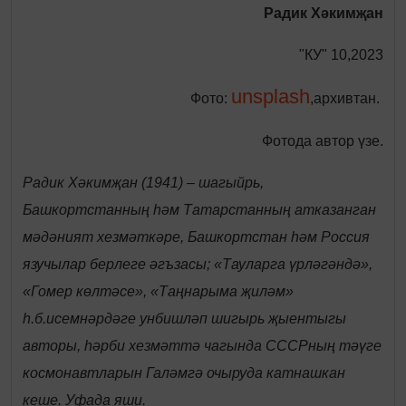
Радик Хәкимҗан
"КУ" 10,2023
unsplash
Фото:
,архивтан.
Фотода автор үзе.
Радик Хәкимҗан (1941) – шагыйрь,
Башкортстанның һәм Татарстанның атказанган
мәдәният хезмәткәре, Башкортстан һәм Россия
язучылар берлеге әгъзасы; «Тауларга үрләгәндә»,
«Гомер көлтәсе», «Таңнарыма җиләм»
һ.б.исемнәрдәге унбишләп шигырь җыентыгы
авторы, һәрби хезмәттә чагында СССРның тәүге
космонавтларын Галәмгә очыруда катнашкан
кеше. Уфада яши.