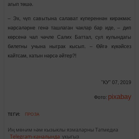
агып төшә.
– Эх, чүп савытына салават күпереннән кирәкмәс
нәрсәләрне генә ташлаган чаклар бар иде, – дип
көрсенә чал чәчле Салих Баттал, сул кулындагы
билетны учына ныграк кысып. – Өйгә күкәйсез
кайтсам, хатын нәрсә әйтер?!
"КУ" 07, 2019
pixabay
Фото:
ТЕГИ:
ПРОЗА
Иң мөһим һәм кызыклы язмаларны Татмедиа
Telegram-каналында
укыгыз