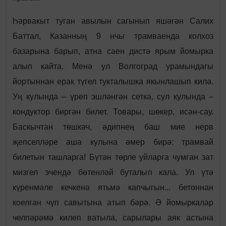
Һәрвакыт туган авылын сагынып яшәгән Салих
Баттал, Казанның 9 нчы трамваенда колхоз
базарына барып, атна саен дистә ярым йомырка
алып кайта. Менә ул Волгоград урамындагы
йортыннан ерак түгел тукталышка якынлашып килә.
Уң кулында – үреп эшләнгән сетка, сул кулында –
кондуктор биргән билет. Товары, шөкер, исән-сау.
Баскычтан төшкәч, әдипнең баш мие нерв
җепселләре аша кулына әмер бирә: трамвай
билетын ташларга! Бүтән төрле уйларга чумган зат
мизгел эчендә бөтенләй буталып кала. Ул үтә
күренмәле кечкенә ятьмә капчыгын... бетоннан
коелган чүп савытына атып бәрә. Ә йомыркалар
челпәрәмә килеп ватыла, сарылары аяк астына