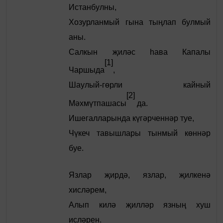
Истанбулны,
Хозурланмый гына тыңлап булмый
аны.
Салкын җиләс һава Капалы
[1]
Чаршыда
,
Шаулый-гөрли кайный
[2]
Мәхмүтпашасы
да.
Ишегалларында күгәрченнәр туе,
Чүкеч тавышлары тынмый көннәр
буе.
Язлар җирдә, язлар, җилкенә
хисләрем,
Алып килә җилләр язның хуш
исләрен.