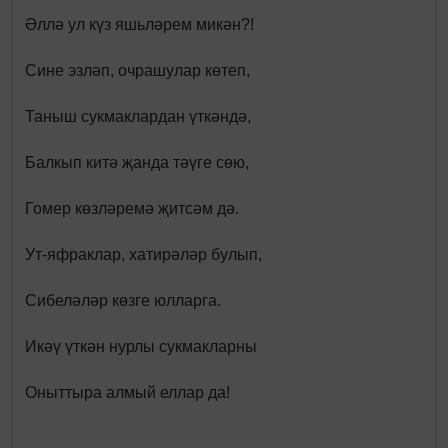
Әллә ул күз яшьләрем микән?!
Сине эзләп, очрашулар көтеп,
Таныш сукмаклардан үткәндә,
Балкып китә җанда тәүге сөю,
Гомер көзләремә җитсәм дә.
Ут-яфраклар, хатирәләр булып,
Сибеләләр көзге юлларга.
Икәү үткән нурлы сукмакларны
Оныттыра алмый еллар да!