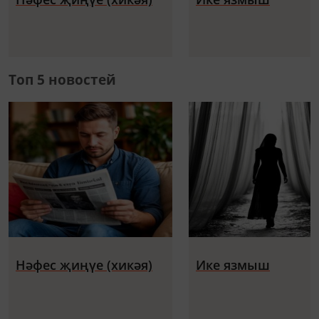
Топ 5 новостей
Нәфес җиңүе (хикәя)
Ике язмыш