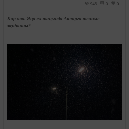
943
0
0
Кар ява. Яңа ел таңында Акларга телиме
җиһанны?