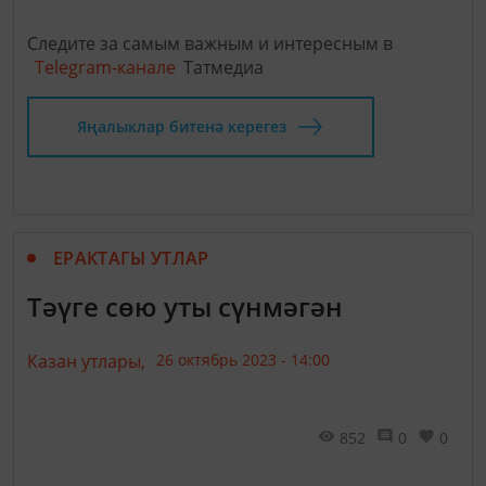
Следите за самым важным и интересным в
Telegram-канале
Татмедиа
Яңалыклар битенә керегез
ЕРАКТАГЫ УТЛАР
Тәүге сөю уты сүнмәгән
Казан утлары,
26 октябрь 2023 - 14:00
852
0
0