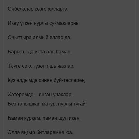
Сибеләләр көзге юлларга.
Икәү үткән нурлы сукмакларны
Оныттыра алмый еллар да.
Барысы да истә әле һаман,
Тәүге сөю, гүзәл яшь чаклар,
Күз алдымда синең буй-төсләрең
Хәтеремдә – янган учаклар.
Без танышкан матур, нурлы тугай
Һаман күркәм, һаман шул икән.
Әллә яңгыр битләремне юа,