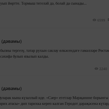
ып йөртте. Тормыш тегеләй дә, болай да сынады...
6599
 (дәвамы)
зны тергезү, татар рухын саклау өлкәсендәге гамәлләре Рөстә
сәхифә булып язылып калды.
2240
 (дәвамы)
буларак кына күзаллый иде. «Сәер» егетләр Мәрҗанине борынгы
арих атасы» дип тарихка кереп калган Геродот дәрәҗәсенә күтәр