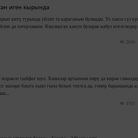
скән иген кырында
рып китү турында уйлап та караганым булмады. Ул хакта сүз ку
езне дә хәтерләмим. Язылмаган канун буларак кабул ителгәндер 
2666
 кирәкле сыйфат шул. Хыяллар артыннан иярү дә кирәк гамәлде
 эшләре башта хыял гына булып тоелса да, гомер барышында 
а...
3761