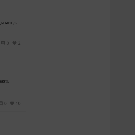
ды миңа.
0
2
аять,
0
10