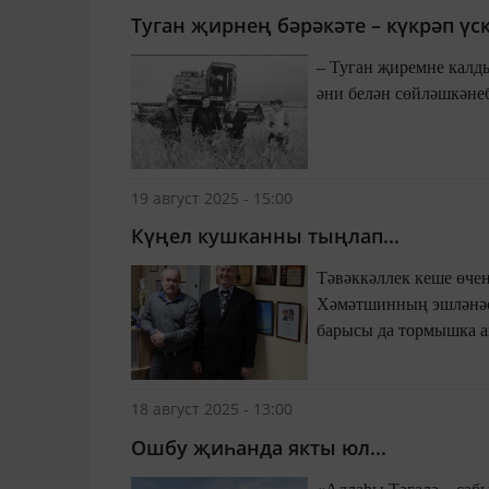
Туган җирнең бәрәкәте – күкрәп ү
– Туган җиремне калды
әни белән сөйләшкәнеб
19 август 2025 - 15:00
Күңел кушканны тыңлап...
Тәвәккәллек кеше өчен
Хәмәтшинның эшләнәсе
барысы да тормышка аш
18 август 2025 - 13:00
Ошбу җиһанда якты юл...