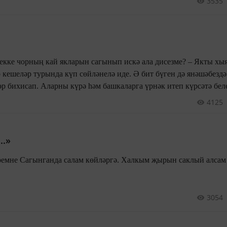
3535
 искә ала дисезме? – Якты хыяллар, өмет,
хшы
4125
..»
й алсам иде Бездән
.
3054