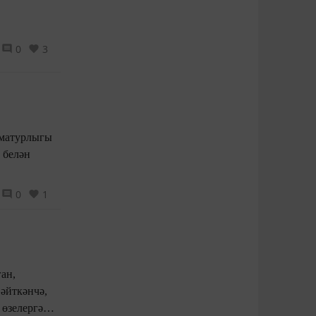
0
3
 матурлыгы
 белән
0
1
ан,
әйткәнчә,
 өзелергә