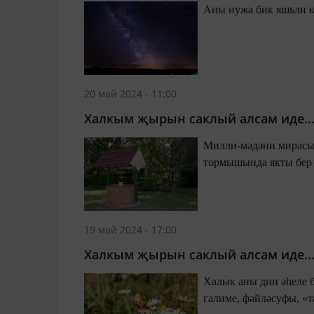
Аны нужа бик яшьли ку
20 май 2024 - 11:00
Халкым җырын саклый алсам иде...
Милли-мәдәни мирасыбы
тормышында якты бер 
19 май 2024 - 17:00
Халкым җырын саклый алсам иде...
Халык аны дин әһеле 
галиме, фәйләсуфы, «т