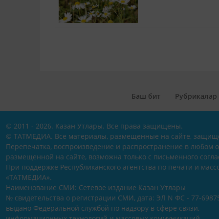
Баш бит
Рубрикалар
© 2011 - 2026. Казан Утлары. Все права защищены.
© ТАТМЕДИА. Все материалы, размещенные на сайте, защищ
Перепечатка, воспроизведение и распространение в любом 
размещенной на сайте, возможна только с письменного согл
При поддержке Республиканского агентства по печати и мас
«ТАТМЕДИА».
Наименование СМИ: Сетевое издание Казан Утлары
№ свидетельства о регистрации СМИ, дата: ЭЛ N ФС - 77-69875
выдано Федеральной службой по надзору в сфере связи,
информационных технологий и массовых коммуникаций