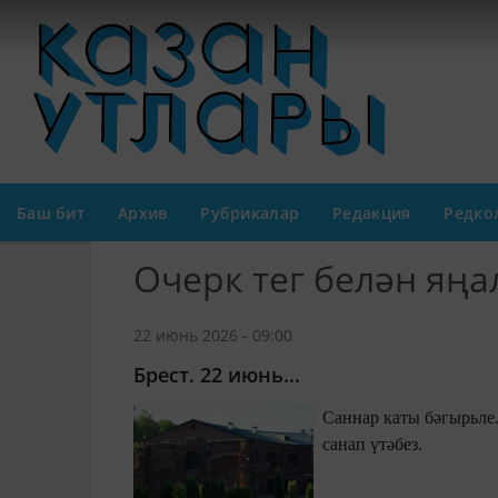
Баш бит
Архив
Рубрикалар
Редакция
Редко
Очерк тег белән яң
22 июнь 2026 - 09:00
Брест. 22 июнь...
Саннар каты бәгырьле... Бөек Ватан сугышында 26 миллион кешенең гомере өзелде дип, ти
санап үтәбез.