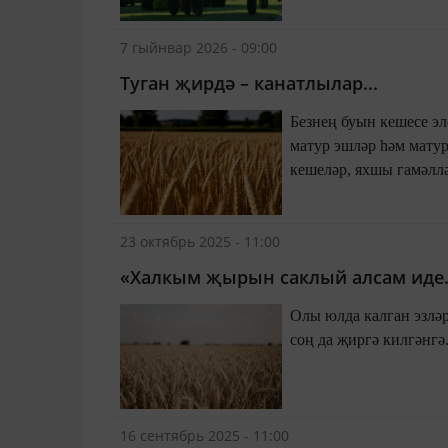
7 гыйнвар 2026 - 09:00
Туган җирдә – канатлылар...
Безнең буын кешесе элекке чорның кай якларын сагынып
матур эшләр һәм матур кешеләр турында күп сөйләнелә иде. Ә бит бүген дә янәшәбездә я
кешеләр, яхшы гамәлләр бихисап. Аларны күрә һәм башкаларга үрнәк итеп күрсәтә белергә генә
кирәк.
23 октябрь 2025 - 11:00
«Халкым җырын саклый алсам иде.
Олы юлда калган эзләремне Сагынганда салам көйләргә. Халкым җырын саклы
соң да җиргә килгәнгә
16 сентябрь 2025 - 11:00