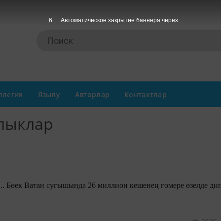
5
Автоматическое закрытие баннера через
ллегия
Язылу
Авторлар
Контактлар
алыклар
з арада