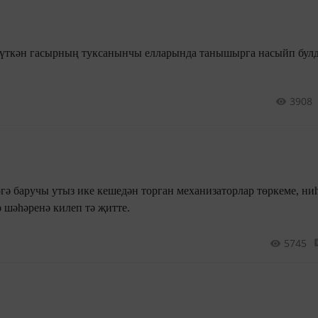
 үткән гасырның туксанынчы елларында танышырга насыйп бул
3908
гә баручы утыз ике кешедән торган механизаторлар төркеме, ниһ
 шәһәренә килеп тә җитте.
5745