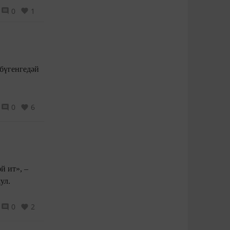
0
1
 бүгенгедәй
0
6
й ит», –
ул.
0
2