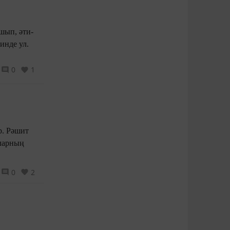
шып, әти-
инде ул.
0
1
р. Рәшит
аларның
0
2