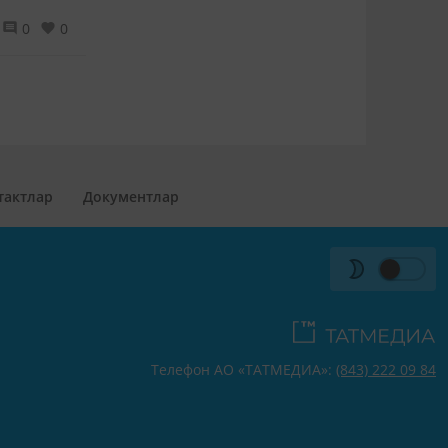
0
0
тактлар
Документлар
Телефон АО «ТАТМЕДИА»:
(843) 222 09 84