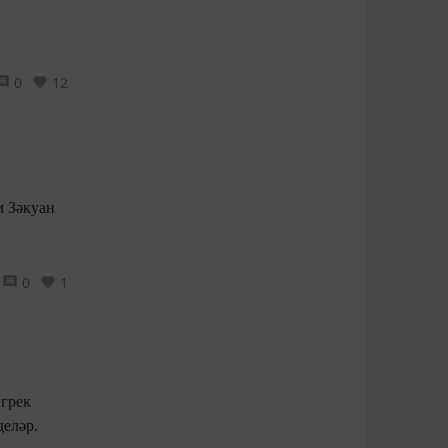
0
12
м Зәкуан
0
1
 грек
деләр.