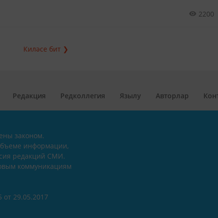
2200
Киләсе бит ❯
Редакция
Редколлегия
Язылу
Авторлар
Кон
ены законом.
объеме информации,
асия редакций СМИ.
совым коммуникациям
 от 29.05.2017