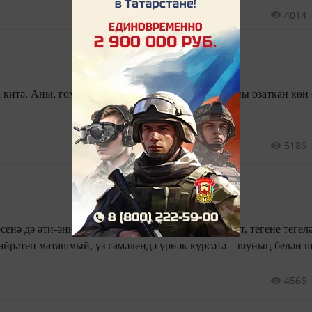
гап, яшәү суты биргән.
4014
а китә. Аны, гомумән, күпләгән авылдашларыбызны озаткан көн
5186
сенә дә әти-әнисе, янына утырып: «Моны болай ит, тегене тегелә
өйрәтеп маташмый, үз гамәлендә үрнәк күрсәтә – шуның белән ш
4566