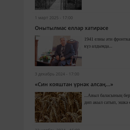
торган гомер җебен ял
1 март 2025 - 17:00
Онытылмас еллар хатирәсе
1941 елны әти фронтк
күз алдымда...
3 декабрь 2024 - 17:00
«Син кояштан үрнәк алсаң...»
...Авыл баласының бер
дип акыл сатып, эшкә 