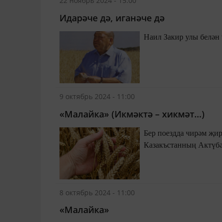
22 ноябрь 2024 - 15:00
Идарәче дә, иганәче дә
Наил Закир улы белән
9 октябрь 2024 - 11:00
«Малайка» (Икмәктә – хикмәт…)
Бер поездда чирәм җир
Казакъстанның Актүбә
8 октябрь 2024 - 11:00
«Малайка»