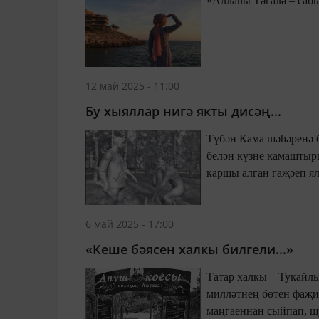
12 май 2025 - 11:00
Бу хыяллар нигә якты дисәң...
Түбән Кама шәһәренә 
белән күзне камаштыр
каршы алган гаҗәеп я
6 май 2025 - 17:00
«Кеше бәясен халкы билгели...»
Татар халкы – Тукайлы
милләтнең бөтен фаҗи
маңгаеннан сыйпап, ш