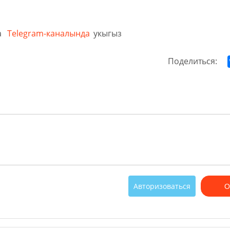
а
Telegram-каналында
укыгыз
Поделиться:
Авторизоваться
О