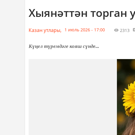
Хыянәттән торган 
Казан утлары,
1 июль 2026 - 17:00
2313
Күңел түремдәге кояш сүнде...