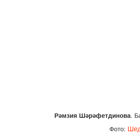
Рәмзия Шәрәфетдинова
.
Б
Шед
Фото: