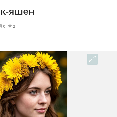
ук-яшен
0
2