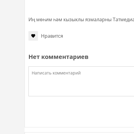
Иң мөһим һәм кызыклы язмаларны Татмеди
Нравится
Нет комментариев