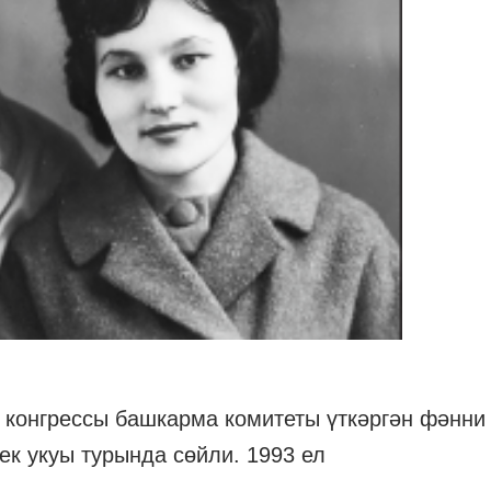
р конгрессы башкарма комитеты үткәргән фәнни
к укуы турында сөйли. 1993 ел