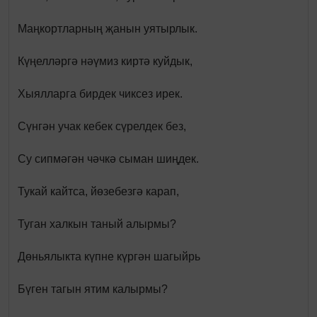
Маңкортларның җанын уятырлык.
Күңелләргә нәүмиз киртә куйдык,
Хыялларга бирдек чиксез ирек.
Сүнгән учак кебек сүрелдек без,
Су сипмәгән чәчкә сыман шиңдек.
Тукай кайтса, йөзебезгә карап,
Туган халкын таный алырмы?
Дөньялыкта күпне күргән шагыйрь
Бүген тагын ятим калырмы?