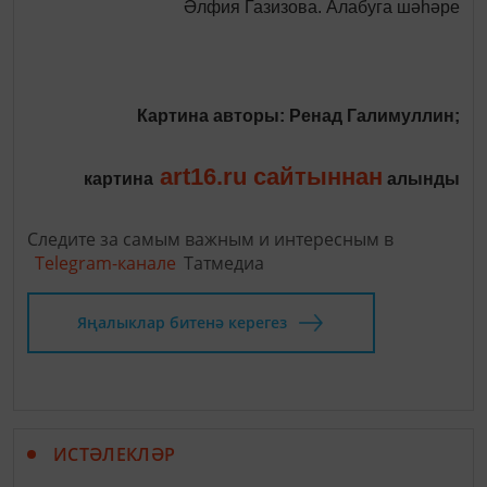
Әлфия Газизова. Алабуга шәһәре
Картина авторы: Ренад Галимуллин;
art16.ru сайтыннан
картина
алынды
Следите за самым важным и интересным в
Telegram-канале
Татмедиа
Яңалыклар битенә керегез
ИСТӘЛЕКЛӘР