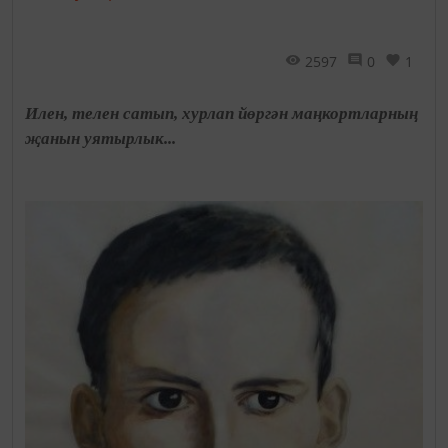
2597
0
1
Илен, телен сатып, хурлап йөргән маңкортларның
җанын уятырлык...