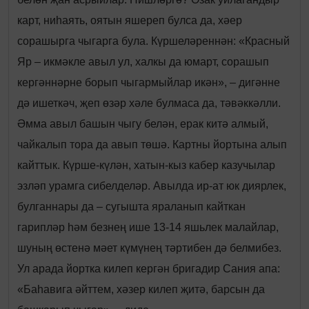
карт, ниһаять, оятын яшереп булса да, хәер
сорашырга чыгарга була. Күршеләреннән: «Красный
Яр – икмәкле авыл ул, халкы да юмарт, сорашып
кергәннәрне борып чыгармыйлар икән», – дигәнне
дә ишеткәч, җеп өзәр хәле булмаса да, тәвәккәлли.
Әмма авыл башын чыгу белән, ерак китә алмый,
чайкалып тора да авып төшә. Картны йортына алып
кайттык. Күрше-күлән, хатын-кыз кабер казучылар
эзләп урамга сибелделәр. Авылда ир-ат юк диярлек,
булганнары да – сугышта яраланып кайткан
гарипләр һәм безнең ише 13-14 яшьлек малайлар,
шуның өстенә мәет күмүнең тәртибен дә белмибез.
Ул арада йортка килеп кергән бригадир Сания апа:
«Баһавига әйттем, хәзер килеп җитә, барсын да