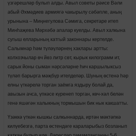
үзгәрешләр булып алды. Авыл советы рәисе Вәли
абый Әхмәдиев армиягә чакырылу сәбәпле, аның
урынына – Миңнегулова Сәмига, секретаре итеп
Минһаҗева Мәрхәбә апалар куелды. Авыл халкына
сугыш елларының катгый законнары кертелде.
Салымнар һәм түләүләрнең хаклары артты:
колхозчылар өч йөз литр сөт, кырык килограмм ит,
сарык йоны сыман нәрсәләрне һич каршылыксыз
түләп барырга мәҗбүр ителделәр. Шуның өстенә һәр
елны үткәрелә торган заёмга яздыру болай да,
авызын ачса, үпкәсе күренеп торган, көч-хәл белән
генә яшәгән халыкның тормышын бик нык какшатты.
Үзәккә үткән кышкы салкыннарда, иртән мәктәпкә
килүебезгә, парта өстендәге караларыбыз бозланып
каткан булыр иде. Дәресләр тәмамланганчы 5-6