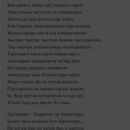
Кем арбасы, безне кай упкынга тарта?
Чиксезлеккә чигелгән күз карашлары
Чигенә дә җир өстенә кире кайта.
Көн тудымы, баш калкытып соры комнан,
Җәнҗал кошы кан агыза томшыгыннан:
Тынлык тынган, чынлык чыккан чыгырыннан,
Ләң-ләңнәре ычкынганнар чылбырыннан.
Тәрәзләргә тарта-тарта кырык карта,
Акылларын акшарлаучы затлар арта.
Ике дөнья арасына сыялмаган
Зимагурлар җир әйләнеп кире кайта.
Мәңге тузмас дигән тузлар каерыла.
Пар-пар килгән парлар парлап аерыла.
Бу Җир күптән күчәреннән күчәр иде,
Тотып тора аны мисле Ае гына.
Дигәннәре – Тәңренең тау бөркетләре,
Булып чыга канатлы йон бөртекләре...
Ни кәгазь бар, ни каләм бар, и кариэм,