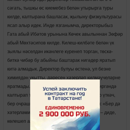
сәгать, тышкы өс киемебез белән утырырга туры
килде, калтырана башласак, җылыну физкультурасы
ясап алыр идек. Инде язганымча, директорыбыз
Гата абый Ибәтов урынына Көчек авылыннан Зөфәр
абый Мөхтәсипов килде. Килеш-килбәте белән үк
зыялы нәселдән икәнлеге күренеп торган, төскә-
биткә чибәр бу абыйны баштарак нигәдер яратып
китә алмадык. Директор булуы өстенә, ул безне
химиядән укытты, дәресен хәзерләп килмәүчеләрне
яратмады. Мин үзем дә химиядән җавап биргәндә
калтырап төшәр, тотлыгыр идем. Күп еллар үткәч,
бер очрашканда, моны үзенә дә әйттем. Ул: «Бер дә
хәтерләмим, ничек алай булды икән соң?» – диде,
көлешеп алдык.