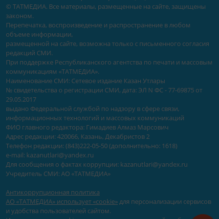
© ТАТМЕДИА. Все материалы, размещенные на сайте, защищены
законом.
Перепечатка, воспроизведение и распространение в любом
объеме информации,
размещенной на сайте, возможна только с письменного согласия
редакций СМИ.
При поддержке Республиканского агентства по печати и массовым
коммуникациям «ТАТМЕДИА».
Наименование СМИ: Сетевое издание Казан Утлары
№ свидетельства о регистрации СМИ, дата: ЭЛ N ФС - 77-69875 от
29.05.2017
выдано Федеральной службой по надзору в сфере связи,
информационных технологий и массовых коммуникаций
ФИО главного редактора: Гимадиев Алмаз Марсович
Адрес редакции: 420066, Казань, Декабристов 2
Телефон редакции: (843)222-05-50 (дополнительно: 1618)
e-mail: kazanutlari@yandex.ru
Для сообщения о фактах коррупции: kazanutlari@yandex.ru
Учредитель СМИ: АО «ТАТМЕДИА»
Антикоррупционная политика
АО «ТАТМЕДИА» использует «cookie»
для персонализации сервисов
и удобства пользователей сайтом.