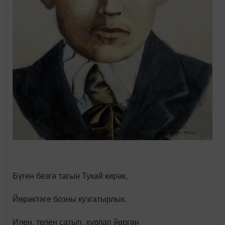
Бүген безгә тагын Тукай кирәк,
Йөрәктәге бозны кузгатырлык.
Илен, телен сатып, хурлап йөргән