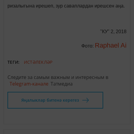
ризалыгына ирешеп, зур саваплардан ирешсен аңа.
"КУ" 2, 2018
Raphael Ai
Фото:
ТЕГИ:
ИСТӘЛЕКЛӘР
Следите за самым важным и интересным в
Telegram-канале
Татмедиа
Яңалыклар битенә керегез