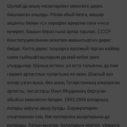
Шулай да аның «искитәрлек» икәнлеге дәрес
башлангач ачылды. Рәзак абый безгә, мишәр
акценты белән «с» хәрефен җиңелчә генә «ч«га
күчереп, башын бераз гына артка ташлап, СССР
Конституциясеннән искиткеч мавыктыргыч дәрес
бирде. Хәтта дәрес тыңларга яратмый торган кайбер
шаян сыйныфташларым да май кебек эреп
утырдылар. Шуның өстенә, ул оста тальянчы да һәм
гаҗәеп артистлык талантына ия икән. Шактый күп
еллар узгач кына, без аның Татарстанның атказанган
артисты, тел остасы Әзәл Яһүдиннең бертуган
абыйсы икәнлеген белдек. 1943,1944 елларның
язлары аеруча авыр булды. Бәрәңгеләрен
утыртканнан соң, бик күпләрнең ашарларына да
калмады. Хатын-кызлар, балаларын ияртеп, урманга