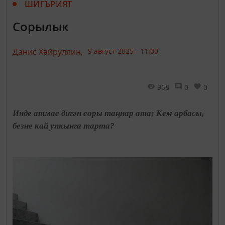
ШИГЪРИЯТ
Сорылык
Данис Хәйруллин,
9 август 2025 - 11:00
968
0
0
Инде атмас дигән соры таңнар ата; Кем арбасы,
безне кай упкынга тарта?