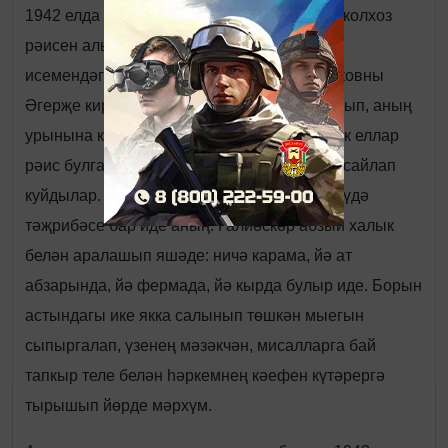
1942 елда Төрдәле авылында көтмәгәндә колхоз
рәисен алыштырып куйдылар. Будённый
исемендәге колхоз рәисе Афанасий Сериковны
Әгерҗе кирпеч заводына директор итеп алып, аның
урынына күрше «Йолдыз» колхозында озак еллар
рәис булган Галиәскәр абый Садыйковны сайлап
куйдылар. Белеме булмаса да, хуҗалык итүдә
тәҗрибәсе бар иде аның. Галиәскәр абзый халык
белән аралашып яшәде: ничә карама, йә ат
абзарында, йә фермада, йә кырда булыр иде. Борын
астындагы ике якка салынып төшкән мыегын
сыпыргалап, үзенең мәзәкчән, мисалларга бай
тапкыр теле белән һәркемнең кәефен күтәрергә
тырышып йөрде мәрхүм.