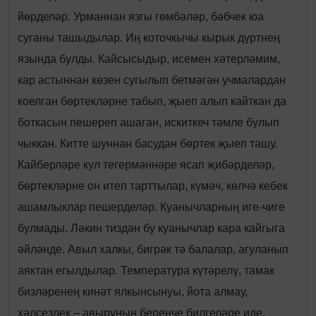
йөрделәр. Урманнан язгы гөмбәләр, бәбчек юа
суганы ташыдылар. Иң коточкычы кырык дүртнең
язында булды. Кайсысыдыр, исемен хәтерләмим,
кар астыннан көзен сугылып бетмәгән учмалардан
коелган бөртекләрне табып, җыеп алып кайткан да
боткасын пешереп ашаган, искиткеч тәмле булып
чыккан. Китте шуннан басудан бөртек җыеп ташу.
Кайберләре кул тегермәннәре ясап җибәрделәр,
бөртекләрне он итеп тарттылар, күмәч, көлчә кебек
ашамлыклар пешерделәр. Куанычларның иге-чиге
булмады. Ләкин тиздән бу куанычлар кара кайгыга
әйләнде. Авыл халкы, бигрәк тә балалар, агуланып
аяктан егылдылар. Температура күтәрелү, тамак
бизләренең кинәт ялкынсынуы, йота алмау,
хәлсезлек – авыруның беренче билгеләре иде.