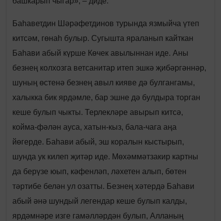
башкарып чыгар», – диде.
Баһаветдин Шәрәфетдинов турында язмыйча үтеп
китсәм, гөнаһ булыр. Сугышта яраланып кайткан
Баһави абый күрше Көчек авылыннан иде. Аны
безнең колхозга ветсанитар итеп эшкә җибәргәннәр,
шуның өстенә безнең авыл кияве дә булгангамы,
халыкка бик ярдәмле, бар эшне дә булдыра торган
кеше булып чыкты. Терлекләре авырып китсә,
койма-фәлән ауса, хатын-кыз, бала-чага аңа
йөгерде. Баһави абый, эш коралын кыстырып,
шунда ук килеп җитәр иде. Мөхәммәтзакир картны
да берүзе юып, кәфенләп, ләхетен алып, бөтен
тәртибе белән ул озатты. Безнең хәтердә Баһави
абый әнә шундый легендар кеше булып калды,
ярдәмнәре изге гамәлләрдән булып, Алланың