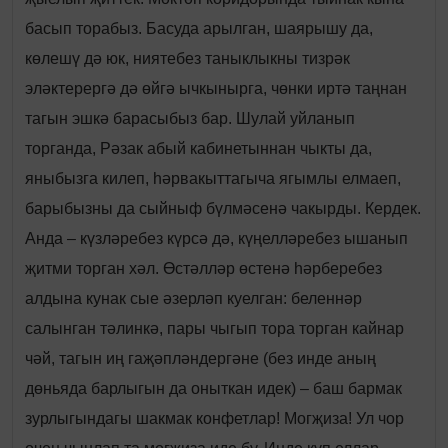
басып торабыз. Басуда арылган, шаярышу да,
көлешү дә юк, ниятебез таныклыкны тизрәк
эләктерергә дә өйгә ычкынырга, чөнки иртә таңнан
тагын эшкә барасыбыз бар. Шулай уйланып
торганда, Рәзак абый кабинетыннан чыкты да,
яныбызга килеп, һәрвакыттагыча ягымлы елмаеп,
барыбызны да сыйныф бүлмәсенә чакырды. Кердек.
Анда – күзләребез күрсә дә, күңелләребез ышанып
җитми торган хәл. Өстәлләр өстенә һәрберебез
алдына кунак сые әзерләп куелган: беленнәр
салынган тәлинкә, пары чыгып тора торган кайнар
чәй, тагын иң гаҗәпләндергәне (без инде аның
дөньяда барлыгын да оныткан идек) – баш бармак
зурлыгындагы шакмак конфетлар! Могҗиза! Ул чор