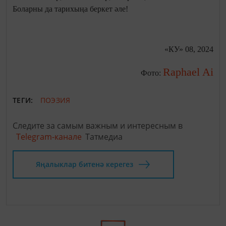
Боларны да тарихыңа беркет әле!
«КУ» 08, 2024
Raphael Ai
Фото:
ТЕГИ:
ПОЭЗИЯ
Следите за самым важным и интересным в
Telegram-канале
Татмедиа
Яңалыклар битенә керегез