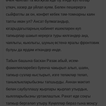
өчен чынлап та могҗиза иде бу. Инде күп еллар
үткәч, хәзер дә уйлап куям. Белен пешерергә
сыйфатлы ак он, конфет кебек тәм-томнарны каян
тапты икән ул? Ансат булмагандыр,
югарыдагыларның кабинет ишекләрен күп
тапкырлар шакып керергә туры килгәндер аңа,
чаялыгы, кыюлыгы, шуның өстенә яралы фронтовик
булуы да ярдәм иткәндер инде.
Табын башына баскан Рәзак абый, исем-
фамилияләребез буенча чакырып алып, шаян,
тапкыр сүзләр кыстырып, изге теләкләр теләп,
таныклыкларыбызны тапшырды. Аннан мәктәп
белән саубуллашу җырлары җырлап утырдык,
хыялларыбызны уртаклаштык. Рәхәт иде соңгы
тапкыр бергәләп утыру. Күңелләр бераз гына моңсу