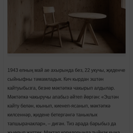
1943 елның май ае ахырында без, 22 укучы, җиденче
сыйныфны тәмамладык. Кич кырдан эштән
кайтуыбызга, безне мәктәпкә чакырып алдылар.
Мәктәпкә чакыручы апабыз әйтеп йөргән: «Эштән
кайту белән, юынып, киенеп-ясанып, мәктәпкә
килсеннәр, җидене бетергәнгә таныклык
тапшырачаклар», – дигән. Тиз арада барыбыз да
җыелып җиттек. Мәктәп коридорында тыйнак кына