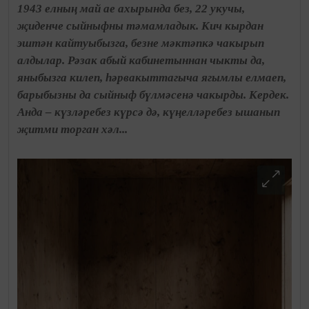
1943 елның май ае ахырында без, 22 укучы,
җиденче сыйныфны тәмамладык. Кич кырдан
эштән кайтуыбызга, безне мәктәпкә чакырып
алдылар. Рәзак абый кабинетыннан чыкты да,
яныбызга килеп, һәрвакыттагыча ягымлы елмаеп,
барыбызны да сыйныф бүлмәсенә чакырды. Кердек.
Анда – күзләребез күрсә дә, күңелләребез ышанып
җитми торган хәл...