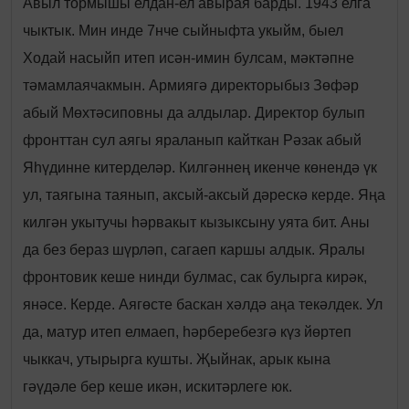
Авыл тормышы елдан-ел авырая барды. 1943 елга
чыктык. Мин инде 7нче сыйныфта укыйм, быел
Ходай насыйп итеп исән-имин булсам, мәктәпне
тәмамлаячакмын. Армиягә директорыбыз Зөфәр
абый Мөхтәсиповны да алдылар. Директор булып
фронттан сул аягы яраланып кайткан Рәзак абый
Яһүдинне китерделәр. Килгәннең икенче көнендә үк
ул, таягына таянып, аксый-аксый дәрескә керде. Яңа
килгән укытучы һәрвакыт кызыксыну уята бит. Аны
да без бераз шүрләп, сагаеп каршы алдык. Яралы
фронтовик кеше нинди булмас, сак булырга кирәк,
янәсе. Керде. Аягөсте баскан хәлдә аңа текәлдек. Ул
да, матур итеп елмаеп, һәрберебезгә күз йөртеп
чыккач, утырырга кушты. Җыйнак, арык кына
гәүдәле бер кеше икән, искитәрлеге юк.