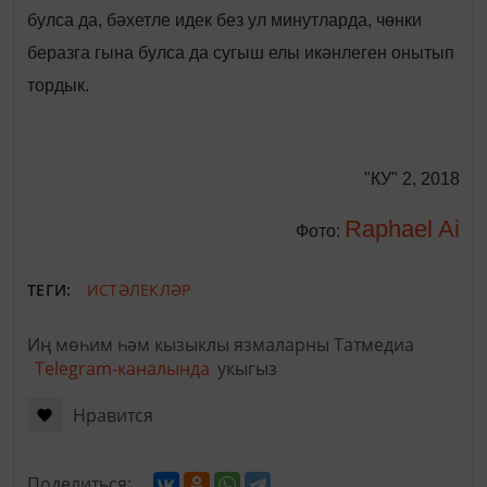
булса да, бәхетле идек без ул минутларда, чөнки
беразга гына булса да сугыш елы икәнлеген онытып
тордык.
"КУ" 2, 2018
Raphael Ai
Фото:
ТЕГИ:
ИСТӘЛЕКЛӘР
Иң мөһим һәм кызыклы язмаларны Татмедиа
Telegram-каналында
укыгыз
Нравится
Поделиться: