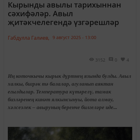
Кырынды авылы тарихыннан
сәхифәләр. Авыл
җитәкчелегендә үзгәрешләр
Габдулла Галиев,
9 август 2025 - 13:00
3152
0
4
Иң коточкычы кырык дүртнең язында булды. Авыл
халкы, бигрәк тә балалар, агуланып аяктан
егылдылар. Температура күтәрелү, тамак
бизләренең кинәт ялкынсынуы, йота алмау,
хәлсезлек – авыруның беренче билгеләре иде...