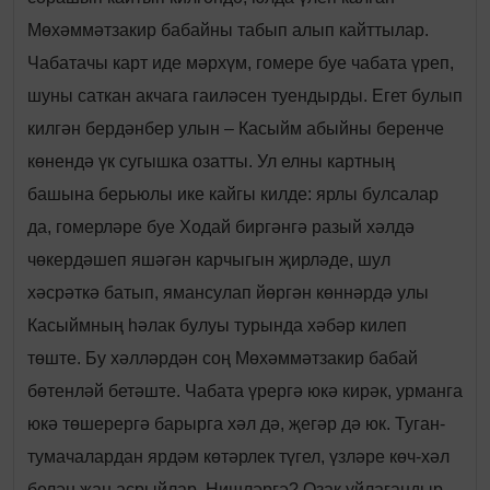
Мөхәммәтзакир бабайны табып алып кайттылар.
Чабатачы карт иде мәрхүм, гомере буе чабата үреп,
шуны саткан акчага гаиләсен туендырды. Егет булып
килгән бердәнбер улын – Касыйм абыйны беренче
көнендә үк сугышка озатты. Ул елны картның
башына берьюлы ике кайгы килде: ярлы булсалар
да, гомерләре буе Ходай биргәнгә разый хәлдә
чөкердәшеп яшәгән карчыгын җирләде, шул
хәсрәткә батып, ямансулап йөргән көннәрдә улы
Касыймның һәлак булуы турында хәбәр килеп
төште. Бу хәлләрдән соң Мөхәммәтзакир бабай
бөтенләй бетәште. Чабата үрергә юкә кирәк, урманга
юкә төшерергә барырга хәл дә, җегәр дә юк. Туган-
тумачалардан ярдәм көтәрлек түгел, үзләре көч-хәл
белән җан асрыйлар. Нишләргә? Озак уйлагандыр