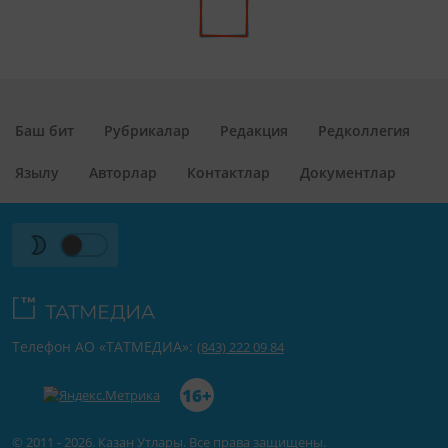
Баш бит
Рубрикалар
Редакция
Редколлегия
Язылу
Авторлар
Контактлар
Документлар
Телефон АО «ТАТМЕДИА»:
(843) 222 09 84
16+
© 2011 - 2026. Казан Утлары. Все права защищены.