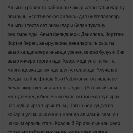
Ашыгыч рәвештә районнан чакырылган табиблар бу
авыруны «септическая ангина» дип билгеләделәр.
Ашыгыч төстә сөт ризыклары белән туклану
оештырылды. Авыл фельдшеры Данилова, йорттан-
йортка йөреп, авыруларны дәваларга тырышты,
авыр хәлдәгеләре янында үзенең көчсез булуын бик
авыр кичерә торган иде. Хәер, медпунктта хәтта
марганцовка да юк иде шул ул елларда. Үлүчеләр
булды, сыйныфташыбыз Рафиканы, күз яшьләре
белән, җир куенына илтеп салдык. (Ул вакыйганы
мин үземнең «Үкенеч» исемле китабымда тулырак
чагылдырырга тырыштым.) Тагын бер күңелсез
хәбәр шул: кырык өчнең маенда авылыбыздан өч
чакрым ераклыктагы Красный Яр авылыннан хәер
сорашып кайтып килгәндә, юлда үлеп калган