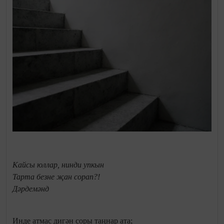
Кайсы юллар, нинди упкын
Тарта безне җан сорап?!
Дәрдемәнд
Инде атмас дигән соры таңнар ата;