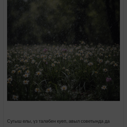
Сугыш елы, үз таләбен куеп, авыл советында да