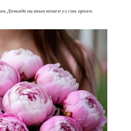
, Дөньяда иң якын кешем ул син, иркәм.