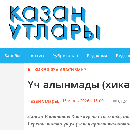
Баш бит
Архив
Рубрикалар
Редакция
Редко
ХИКӘЯ ЯЗА АЛАСЫЗМЫ?
Үч алынмады (хикә
Казан утлары,
13 июнь 2026 - 13:00
6124
Ләйсән Ришатовна 3нче курста укыганда, ин
Беренче көннән үк ул үзенең артык таләпчән