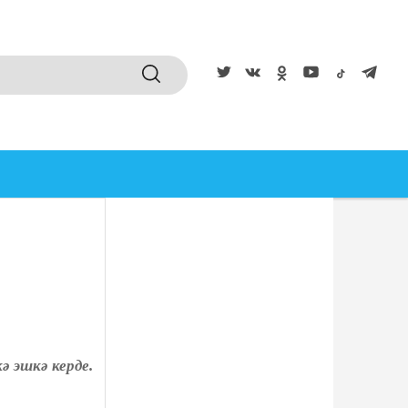
 эшкә керде.