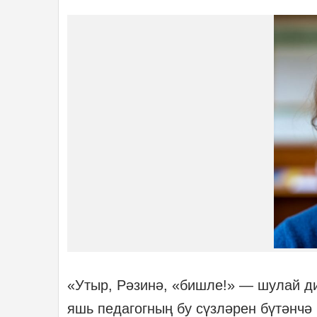
«Утыр, Рәзинә, «бишле!» — шулай д
яшь педагогның бу сүзләрен бүтәнчә