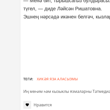
— Менә бит, тырышсагыз булдырасы
түгел, — диде Ләйсән Ришатовна.
Эшнең нәрсәдә икәнен белгәч, кызла
ТЕГИ:
ХИКӘЯ ЯЗА АЛАСЫЗМЫ
Иң мөһим һәм кызыклы язмаларны Татмеди
Нравится