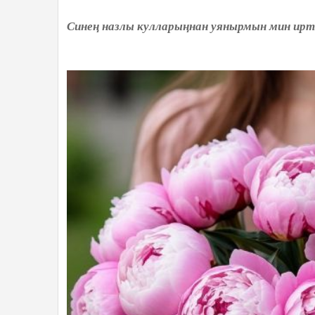
Синең назлы кулларыңнан уянырмын мин иртән