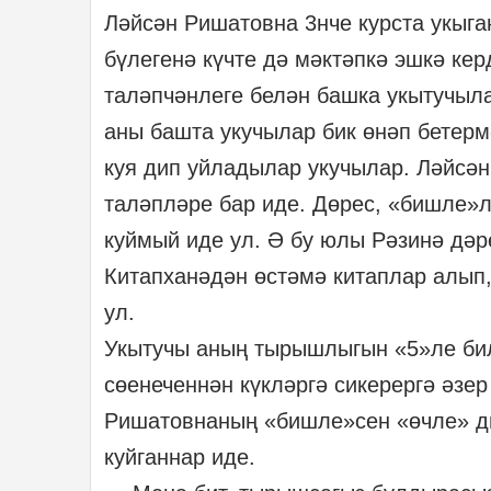
Ләйсән Ришатовна 3нче курста укыган
бүлегенә күчте дә мәктәпкә эшкә кер
таләпчәнлеге белән башка укытучыл
аны башта укучылар бик өнәп бетер
куя дип уйладылар укучылар. Ләйсән
таләпләре бар иде. Дөрес, «бишле»л
куймый иде ул. Ә бу юлы Рәзинә дәр
Китапханәдән өстәмә китаплар алып,
ул.
Укытучы аның тырышлыгын «5»ле бил
сөенеченнән күкләргә сикерергә әз
Ришатовнаның «бишле»сен «өчле» ди
куйганнар иде.