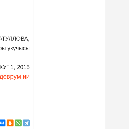
АТУЛЛОВА,
фы укучысы
"КУ" 1, 2015
деврум ии