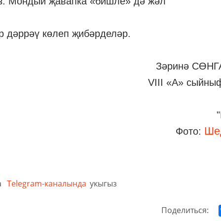
з. Мондый җавапка «бишле» дә жәл
р дәррәү көлеп җибәрделәр.
Зәринә СӨНГ
VIII «А» сыйны
Ше
Фото:
а
Telegram-каналында
укыгыз
Поделиться: