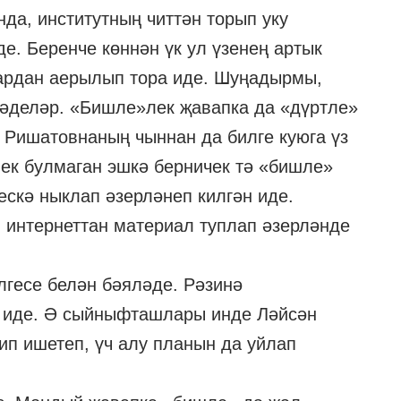
да, институтның читтән торып уку
де. Беренче көннән үк ул үзенең артык
ардан аерылып тора иде. Шуңадырмы,
мәделәр. «Бишле»лек җавапка да «дүртле»
 Ришатовнаның чыннан да билге куюга үз
ек булмаган эшкә берничек тә «бишле»
ескә ныклап әзерләнеп килгән иде.
 интернеттан материал туплап әзерләнде
гесе белән бәяләде. Рәзинә
ер иде. Ә сыйныфташлары инде Ләйсән
п ишетеп, үч алу планын да уйлап