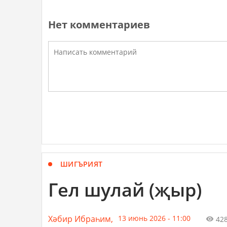
Нет комментариев
ШИГЪРИЯТ
Гел шулай (җыр)
Хәбир Ибраһим,
13 июнь 2026 - 11:00
42