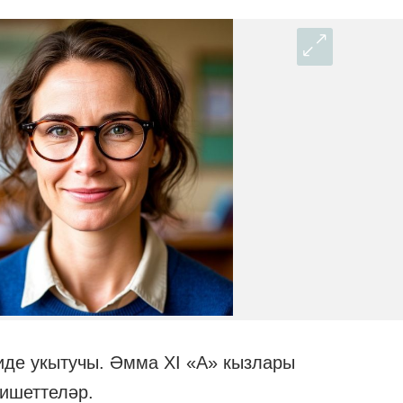
иде укытучы. Әмма ХI «А» кызлары
 ишеттеләр.