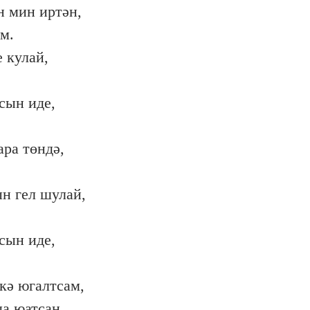
 мин иртән,
м.
 кулай,
сын иде,
ра төндә,
н гел шулай,
сын иде,
кә югалтсам,
а юатсаң.