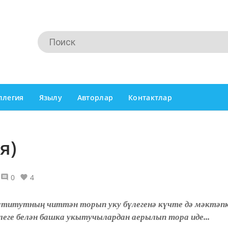
ллегия
Язылу
Авторлар
Контактлар
я)
0
4
ститутның читтән торып уку бүлегенә күчте дә мәктәпкә
леге белән башка укытучылардан аерылып тора иде...