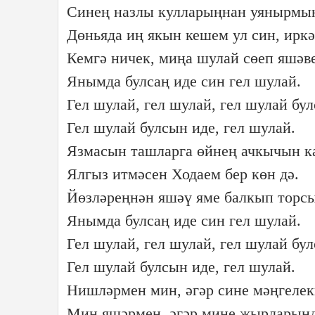
Синең назлы кулларыңнан уянырмын
Дөньяда иң якын кешем ул син, иркә
Кемгә ничек, миңа шулай сөеп яшәве
Янымда булсаң иде син гел шулай.
Гел шулай, гел шулай, гел шулай бул
Гел шулай булсын иде, гел шулай.
Язмасын ташларга өйнең ачкычын ка
Ялгыз итмәсен Ходаем бер көн дә.
Йөзләреңнән яшәү яме балкып торсы
Янымда булсаң иде син гел шулай.
Гел шулай, гел шулай, гел шулай бул
Гел шулай булсын иде, гел шулай.
Нишләрмен мин, әгәр сине мәңгелек
Мин яшәрмен, әгәр мине җырларыңд