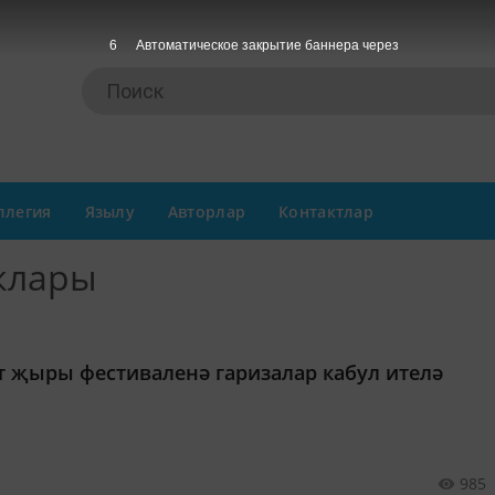
6
Автоматическое закрытие баннера через
ллегия
Язылу
Авторлар
Контактлар
клары
т җыры фестиваленә гаризалар кабул ителә
985