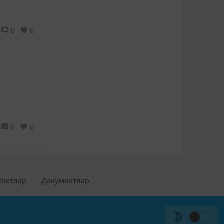
0
0
0
0
тактлар
Документлар