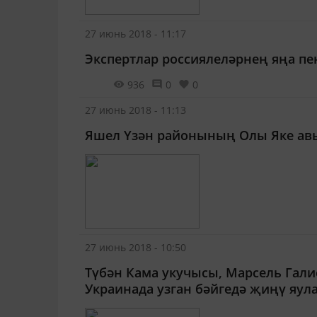
27 июнь 2018 - 11:17
Экспертлар россиялеләрнең яңа пе
936
0
0
27 июнь 2018 - 11:13
Яшел Үзән районының Олы Яке авы
27 июнь 2018 - 10:50
Түбән Кама укучысы, Марсель Гал
Украинада узган бәйгедә җиңү яул