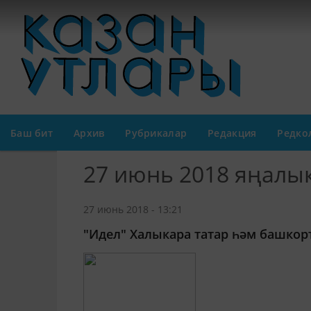
Баш бит
Архив
Рубрикалар
Редакция
Редко
27 июнь 2018 яңалы
27 июнь 2018 - 13:21
"Идел" Халыкара татар һәм башкор