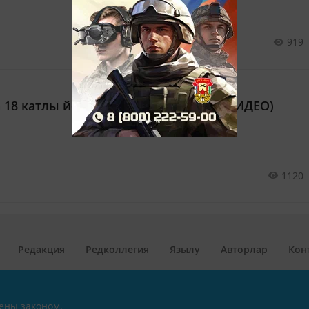
919
 18 катлы йортка кран ауган (ФОТО/ВИДЕО)
1120
Редакция
Редколлегия
Язылу
Авторлар
Кон
ены законом.