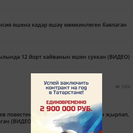
нсия яшенә кадәр яшәү мөмкинлеген бәяләгән
лында 12 йорт хайванын яшен суккан (ВИДЕО)
1006
иев повестеннан өзек укып һәм җырын җырлап,
аган (ВИДЕО)