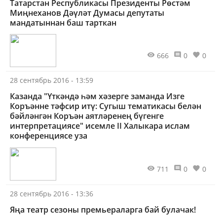
Татарстан Республикасы Президенты Рөстәм
Миңнеханов Дәүләт Думасы депутаты
мандатыннан баш тарткан
666
0
0
28 сентябрь 2016 - 13:59
Казанда "Үткәндә һәм хәзерге заманда Изге
Коръәнне тәфсир итү: Сугыш тематикасы белән
бәйләнгән Коръән аятләренең бүгенге
интерпретациясе" исемле II Халыкара ислам
конференциясе уза
711
0
0
28 сентябрь 2016 - 13:36
Яңа театр сезоны премьераларга бай булачак!