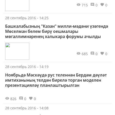
715
0
0
28 сентябрь 2016 - 14:25
Башкалабызның "Казан" милли-мәдәни үзәгендә
Мөселман белем бирү оешмалары
мөгаллимнәренең халыкара форумы ачылды
685
0
0
28 сентябрь 2016 - 14:19
Ноябрьдә Мәскәүдә рус теленнән Бердәм дәүләт
имтиханының телдән бирелә торган моделен
презентацияләү планлаштырылган
826
0
0
28 сентябрь 2016 - 14:08