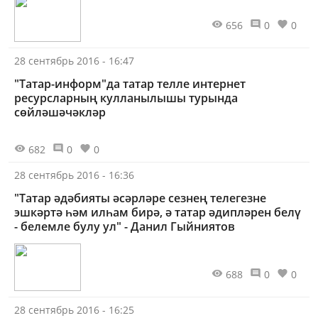
656
0
0
28 сентябрь 2016 - 16:47
"Татар-информ"да татар телле интернет
ресурсларның кулланылышы турында
сөйләшәчәкләр
682
0
0
28 сентябрь 2016 - 16:36
"Татар әдәбияты әсәрләре сезнең телегезне
эшкәртә һәм илһам бирә, ә татар әдипләрен белү
- белемле булу ул" - Данил Гыйниятов
688
0
0
28 сентябрь 2016 - 16:25