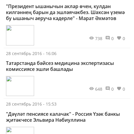
"Президент ышанычын аклар өчен, кулдан
килгәннең барын да эшләячәкбез. Шәхсән үземә
бу ышаныч аеруча кадерле" - Марат Әхмәтов
738
0
0
28 сентябрь 2016 - 16:06
Татарстанда бәйсез медицина экспертизасы
комиссиясе эшли башлады
648
0
0
28 сентябрь 2016 - 15:53
"Дәүләт пенсиясе калачак" - Россия Үзәк банкы
җитәкчесе Эльвира Нәбиуллина