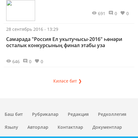
691
0
0
28 сентябрь 2016 - 13:29
Самарада "Россия Ел укытучысы-2016" һөнәри
осталык конкурсының финал этабы уза
646
0
0
Киләсе бит ❯
Баш бит
Рубрикалар
Редакция
Редколлегия
Язылу
Авторлар
Контактлар
Документлар