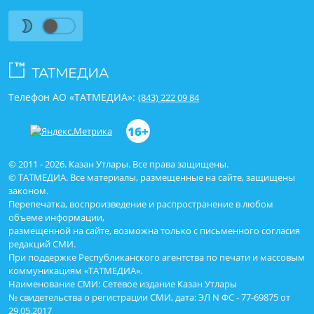
Телефон АО «ТАТМЕДИА»:
(843) 222 09 84
16+
© 2011 - 2026. Казан Утлары. Все права защищены.
© ТАТМЕДИА. Все материалы, размещенные на сайте, защищены
законом.
Перепечатка, воспроизведение и распространение в любом
объеме информации,
размещенной на сайте, возможна только с письменного согласия
редакций СМИ.
При поддержке Республиканского агентства по печати и массовым
коммуникациям «ТАТМЕДИА».
Наименование СМИ: Сетевое издание Казан Утлары
№ свидетельства о регистрации СМИ, дата: ЭЛ N ФС - 77-69875 от
29.05.2017