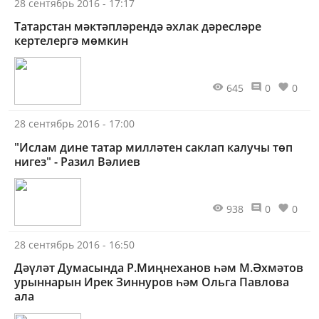
28 сентябрь 2016 - 17:17
Татарстан мәктәпләрендә әхлак дәресләре
кертелергә мөмкин
645
0
0
28 сентябрь 2016 - 17:00
"Ислам дине татар милләтен саклап калучы төп
нигез" - Разил Вәлиев
938
0
0
28 сентябрь 2016 - 16:50
Дәүләт Думасында Р.Миңнеханов һәм М.Әхмәтов
урыннарын Ирек Зиннуров һәм Ольга Павлова
ала