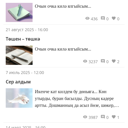
Очын очка килә ялгыйсым...
436
0
0
21 август 2025 - 16:00
Төшен – төшкә
Очын очка килә ялгыйсым...
3237
0
2
7 июль 2025 - 12:00
Сер алдым
Икенче кат килдем бу дөньяга... Көн
утырды, буран басылды. Дусның кадере
артты. Дошманның да асыл йөзе, шөкер,
ачылды.
3987
0
1
14 март 2025 - 16:00