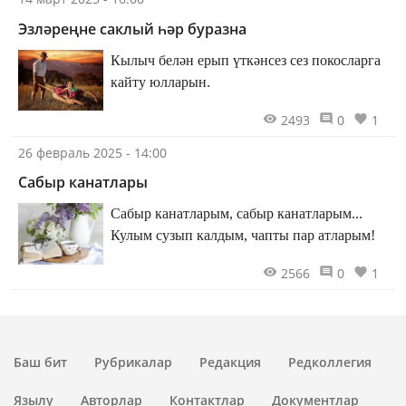
Эзләреңне саклый һәр буразна
Кылыч белән ерып үткәнсез сез покосларга
кайту юлларын.
2493
0
1
26 февраль 2025 - 14:00
Сабыр канатлары
Сабыр канатларым, сабыр канатларым...
Кулым сузып калдым, чапты пар атларым!
2566
0
1
Баш бит
Рубрикалар
Редакция
Редколлегия
Язылу
Авторлар
Контактлар
Документлар