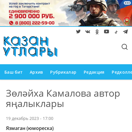
Баш бит
Архив
Рубрикалар
Редакция
Редколл
Зөләйха Камалова автор
яңалыклары
19 декабрь 2023 - 17:00
Язмаган (юмореска)