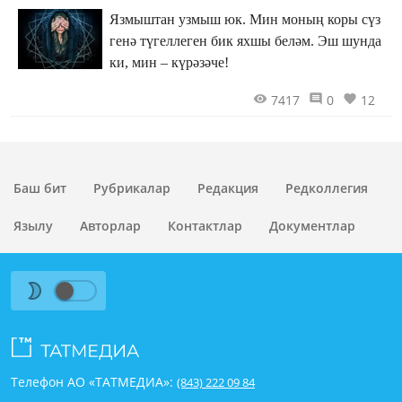
Язмыштан узмыш юк. Мин моның коры сүз
генә түгеллеген бик яхшы беләм. Эш шунда
ки, мин – күрәзәче!
7417
0
12
Баш бит
Рубрикалар
Редакция
Редколлегия
Язылу
Авторлар
Контактлар
Документлар
Телефон АО «ТАТМЕДИА»:
(843) 222 09 84