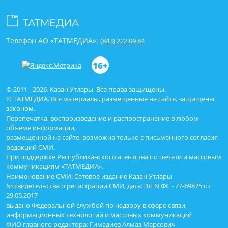
Телефон АО «ТАТМЕДИА»:
(843) 222 09 84
16+
© 2011 - 2026. Казан Утлары. Все права защищены.
© ТАТМЕДИА. Все материалы, размещенные на сайте, защищены
законом.
Перепечатка, воспроизведение и распространение в любом
объеме информации,
размещенной на сайте, возможна только с письменного согласия
редакций СМИ.
При поддержке Республиканского агентства по печати и массовым
коммуникациям «ТАТМЕДИА».
Наименование СМИ: Сетевое издание Казан Утлары
№ свидетельства о регистрации СМИ, дата: ЭЛ N ФС - 77-69875 от
29.05.2017
выдано Федеральной службой по надзору в сфере связи,
информационных технологий и массовых коммуникаций
ФИО главного редактора: Гимадиев Алмаз Марсович