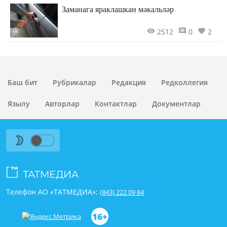
Заманага яраклашкан мәкальләр
2512
0
2
Баш бит
Рубрикалар
Редакция
Редколлегия
Язылу
Авторлар
Контактлар
Документлар
Телефон АО «ТАТМЕДИА»:
(843) 222 09 84
16+