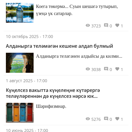
Коега төкермә... Суын шешәгә тутырып,
үзеңә үк сатарлар.
3723
0
1
10 октябрь 2025 - 17:00
Алданырга теләмәгән кешене алдап булмый
Алданырга теләгәнен алдыйсы да килми...
3038
0
1
1 август 2025 - 17:00
Күңелсез вакытта күңелеңне күтәрергә
теләүләреннән дә күңелсез нәрсә юк...
Шәрифизмнар.
5276
0
1
10 июнь 2025 - 17:00