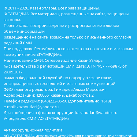
© 2011 - 2026. Казан Утлары. Все права защищены.
© ТАТМЕДИА. Все материалы, размещенные на сайте, защищены
законом.
Перепечатка, воспроизведение и распространение в любом
объеме информации,
размещенной на сайте, возможна только с письменного согласия
редакций СМИ.
При поддержке Республиканского агентства по печати и массовым
коммуникациям «ТАТМЕДИА».
Наименование СМИ: Сетевое издание Казан Утлары
№ свидетельства о регистрации СМИ, дата: ЭЛ N ФС - 77-69875 от
29.05.2017
выдано Федеральной службой по надзору в сфере связи,
информационных технологий и массовых коммуникаций
ФИО главного редактора: Гимадиев Алмаз Марсович
Адрес редакции: 420066, Казань, Декабристов 2
Телефон редакции: (843)222-05-50 (дополнительно: 1618)
e-mail: kazanutlari@yandex.ru
Для сообщения о фактах коррупции: kazanutlari@yandex.ru
Учредитель СМИ: АО «ТАТМЕДИА»
Антикоррупционная политика
АО «ТАТМЕДИА» использует «cookie»
для персонализации сервисов