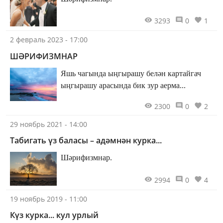
3293
0
1
2 февраль 2023 - 17:00
ШӘРИФИЗМНАР
Яшь чагында ыңгырашу белән картайгач
ыңгырашу арасында бик зур аерма...
2300
0
2
29 ноябрь 2021 - 14:00
Табигать үз баласы – адәмнән курка...
Шәрифизмнар.
2994
0
4
19 ноябрь 2019 - 11:00
Күз курка... кул урлый