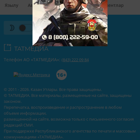
Язылу
Авторлар
Контактлар
Документлар
Телефон АО «ТАТМЕДИА»:
(843) 222 09 84
16+
© 2011 - 2026. Казан Утлары. Все права защищены.
© ТАТМЕДИА. Все материалы, размещенные на сайте, защищены
законом.
Перепечатка, воспроизведение и распространение в любом
объеме информации,
размещенной на сайте, возможна только с письменного согласия
редакций СМИ.
При поддержке Республиканского агентства по печати и массовым
коммуникациям «ТАТМЕДИА».