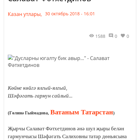
Казан утлары,
30 октябрь 2018 - 16:01
1588
0
0
Көйне көйгә ялгый-ялгый,
Шәфәгать гармун сайлый...
Ватаным Татарстан
(
Гөлинә Гыймадова,
)
Җырчы Салават Фәтхетдинов әнә шул җыры белән
гармунчысы Шәфәгать Салиховны татар дөньясына