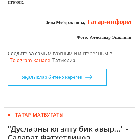
итəчəк.
Татар-информ
Зилә Мөбәрәкшина,
Фото: Александр Эшкинин
Следите за самым важным и интересным в
Telegram-канале
Татмедиа
Яңалыклар битенә керегез
ТАТАР МАТБУГАТЫ
"Дусларны югалту бик авыр..." -
Салават Фәтхетдинов