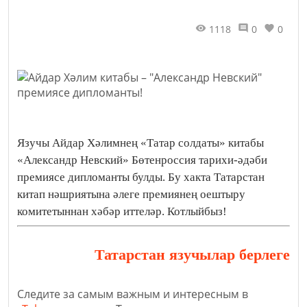
1118
0
0
Язучы Айдар Хәлимнең «Татар солдаты» китабы
«Александр Невский» Бөтенроссия тарихи-әдәби
премиясе дипломанты булды. Бу хакта Татарстан
китап нәшриятына әлеге премиянең оештыру
комитетыннан хәбәр иттеләр. Котлыйбыз!
Татарстан язучылар берлеге
Следите за самым важным и интересным в