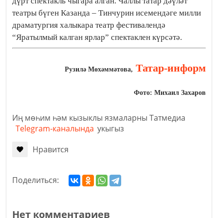
дүрт спектакль чыгара алган. Чаллы татар дәүләт
театры бүген Казанда – Тинчурин исемендәге милли
драматургия халыкара театр фестивалендә
“Яратылмый калган ярлар” спектаклен күрсәтә.
Татар-информ
Рузилә Мөхәммәтова,
Фото: Михаил Захаров
Иң мөһим һәм кызыклы язмаларны Татмедиа
Telegram-каналында
укыгыз
Нравится
Поделиться:
Нет комментариев