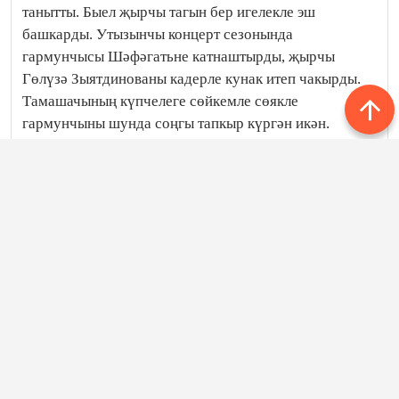
танытты. Быел җырчы тагын бер игелекле эш
башкарды. Утызынчы концерт сезонында
гармунчысы Шәфәгатьне катнаштырды, җырчы
Гөлүзә Зыятдинованы кадерле кунак итеп чакырды.
Тамашачының күпчелеге сөйкемле сөякле
гармунчыны шунда соңгы тапкыр күргән икән.
Стокгольмда яшәүче Гөлүзә ханым ул чакта Салават
төркеменең ничек оешуын сагынып, яратып сөйләгән
иде: “Туксанынчы елның гыйнварында Салават
концерт бригадасы оештырды. Мине, баянчы
Шәфәгать Салиховны, Габидулла Хөрмәтуллинны
чакырды. Беренче концерт программасын да
хәтерлим. “Уникеләр тулганчы, дуслар күңеле
булганчы” дип атала иде. Айлар буе шушы программа
белән авыл, шәһәрләрдә, күрше-тирә
республикаларда концерт куйганнан соң, август
аенда Камал театрына юл тоттык. Мәрхүм Шамил
Закиров безне бик җылы каршы алды, һәр яктан