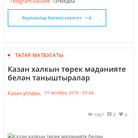
Telegram-канале
Татмедиа
Яңалыклар битенә керегез
ТАТАР МАТБУГАТЫ
Казан халкын төрек мәдәнияте
белән таныштыралар
Казан утлары,
31 октябрь 2018 - 07:44
1067
0
0