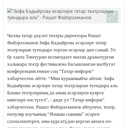
Чаллы татар дәүләт театры директоры Рашат
Фәйзрахманов Зифа Кадыйрова әсәрләре татар
театрларын туендыра торган әсәрләр дип саный. Ул
бу хакта Тинчурин исемендәге милли драматургия
халыкара театр фестиваленә багышланган матбугат
конференциясеннән соң “Татар-информ”
хәбәрчесенә әйтте. “Мин курыкмыйча әйтәм: Зифа
Кадыйрова әсәрләре татар театрларын туендыра ала.
Башка театрларның да аның әсәрләрен куярга
ниятләре юк түгел”, - диде ул “Татар-информ”
хәбәрчесенә. Рашат Фәйзрахманов әйтүенчә, театр,
популяр язучының “Язмыш сынавы” әсәрен
сәхнәләштереп, аны күрсәтүдән кергән акчага өч-