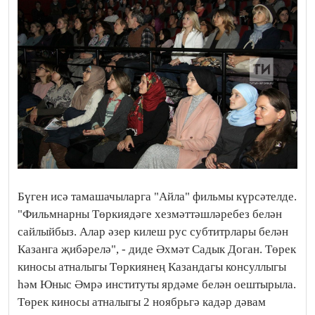
Бүген исə тамашачыларга "Айла" фильмы күрсəтелде.
"Фильмнарны Төркиядəге хезмəттəшлəребез белəн
сайлыйбыз. Алар əзер килеш рус субтитрлары белəн
Казанга җибəрелə", - диде Əхмəт Садык Доган. Төрек
киносы атналыгы Төркиянең Казандагы консуллыгы
һəм Юныс Əмрə институты ярдəме белəн оештырыла.
Төрек киносы атналыгы 2 ноябрьгə кадəр дəвам