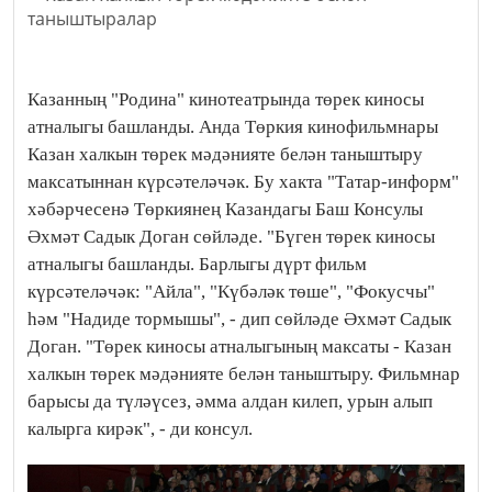
Казанның "Родина" кинотеатрында төрек киносы
атналыгы башланды. Анда Төркия кинофильмнары
Казан халкын төрек мəдəнияте белəн таныштыру
максатыннан күрсəтелəчəк. Бу хакта "Татар-информ"
хəбəрчесенə Төркиянең Казандагы Баш Консулы
Әхмәт Садык Доган сөйлəде. "Бүген төрек киносы
атналыгы башланды. Барлыгы дүрт фильм
күрсəтелəчəк: "Айла", "Күбəлəк төше", "Фокусчы"
һəм "Надиде тормышы", - дип сөйлəде Әхмәт Садык
Доган. "Төрек киносы атналыгының максаты - Казан
халкын төрек мəдəнияте белəн таныштыру. Фильмнар
барысы да түлəүсез, əмма алдан килеп, урын алып
калырга кирəк", - ди консул.