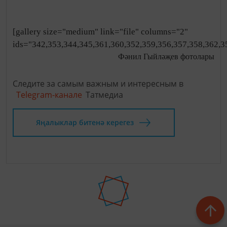
[gallery size="medium" link="file" columns="2"
ids="342,353,344,345,361,360,352,359,356,357,358,362,3
Фәнил Гыйләҗев фотолары
Следите за самым важным и интересным в
Telegram-канале
Татмедиа
Яңалыклар битенә керегез