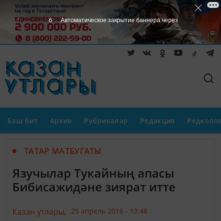
5
Автоматическое закрытие баннера через
Баш бит
Архив
Рубрикалар
Редакция
Редколл
ТАТАР МАТБУГАТЫ
Язучылар Тукайның апасы
Бибисажидәне зиярат итте
Казан утлары,
25 апрель 2016 - 13:48