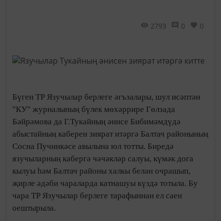
2793
0
0
Бүген ТР Язучылар берлеге әгъзалары, шул исәптән
"КУ" журналының бүлек мөхәррире Гөлзада
Бәйрәмова да Г.Тукайның әнисе Бибимәмдүдә
абыстайның каберен зиярат итәргә Балтач районының
Сосна Пучинкәсе авылына юл тотты. Биредә
язучыларның кабергә чәчәкләр салуы, күмәк дога
кылуы һәм Балтач районы халкы белән очрашып,
җирле әдәби чараларда катнашуы күздә тотыла. Бу
чара ТР Язучылар берлеге тарафыннан ел саен
оештырыла.