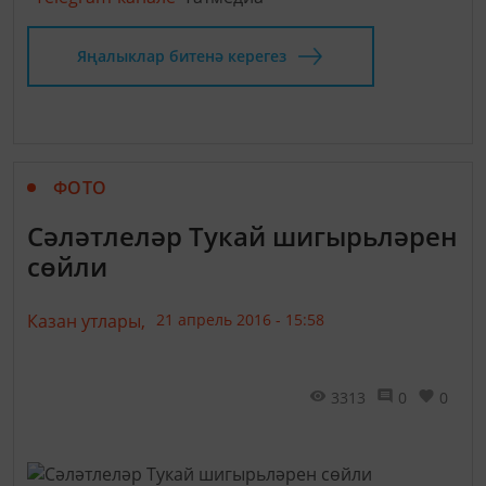
Яңалыклар битенә керегез
ФОТО
Сәләтлеләр Тукай шигырьләрен
сөйли
Казан утлары,
21 апрель 2016 - 15:58
3313
0
0