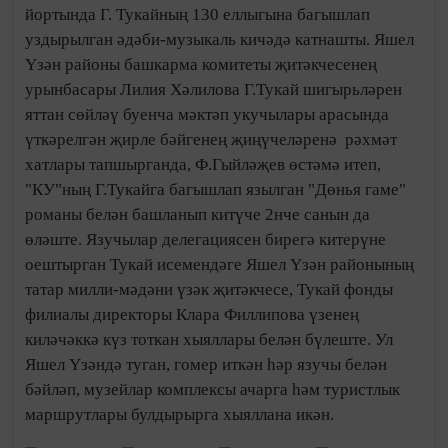
йортында Г. Тукайның 130 еллыгына багышлап
уздырылган әдәби-музыкаль кичәдә катнашты. Яшел
Үзән районы башкарма комитеты җитәкчесенең
урынбасары Лилия Хәлилова Г.Тукай шигырьләрен
яттан сөйләү буенча мәктәп укучылары арасында
үткәрелгән җирле бәйгенең җиңүчеләренә рәхмәт
хатлары тапшырганда, Ф.Гыйләҗев өстәмә итеп,
"КУ"ның Г.Тукайга багышлап язылган "Дөнья гаме"
романы белән башланып китүче 2нче санын да
өләште. Язучылар делегациясен бирегә китерүне
оештырган Тукай исемендәге Яшел Үзән районының
татар милли-мәдәни үзәк җитәкчесе, Тукай фонды
филиалы директоры Клара Филлипова үзенең
киләчәккә күз тоткан хыяллары белән бүлеште. Ул
Яшел Үзәндә туган, гомер иткән һәр язучы белән
бәйләп, музейлар комплексы ачарга һәм туристлык
маршрутлары булдырырга хыяллана икән.