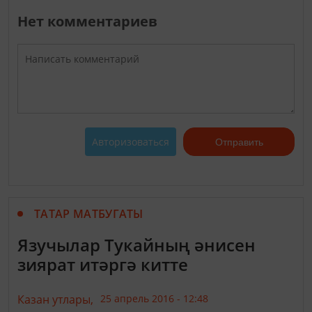
Нет комментариев
Авторизоваться
Отправить
ТАТАР МАТБУГАТЫ
Язучылар Тукайның әнисен
зиярат итәргә китте
Казан утлары,
25 апрель 2016 - 12:48