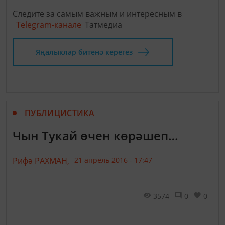
Следите за самым важным и интересным в
Telegram-канале
Татмедиа
Яңалыклар битенә керегез
ПУБЛИЦИСТИКА
Чын Тукай өчен көрәшеп…
Рифә РАХМАН,
21 апрель 2016 - 17:47
3574
0
0