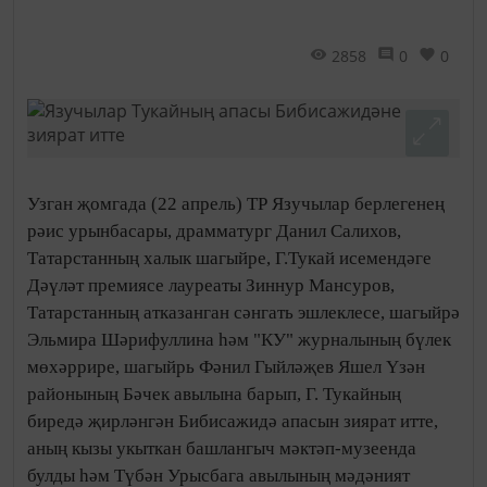
2858
0
0
Узган җомгада (22 апрель) ТР Язучылар берлегенең
рәис урынбасары, драмматург Данил Салихов,
Татарстанның халык шагыйре, Г.Тукай исемендәге
Дәүләт премиясе лауреаты Зиннур Мансуров,
Татарстанның атказанган сәнгать эшлеклесе, шагыйрә
Эльмира Шәрифуллина һәм "КУ" журналының бүлек
мөхәррире, шагыйрь Фәнил Гыйләҗев Яшел Үзән
районының Бәчек авылына барып, Г. Тукайның
биредә җирләнгән Бибисажидә апасын зиярат итте,
аның кызы укыткан башлангыч мәктәп-музеенда
булды һәм Түбән Урысбага авылының мәдәният