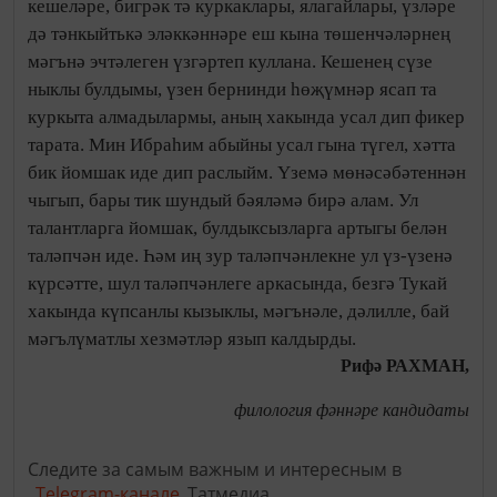
Рифә РАХМАН,
филология фәннәре кандидаты
Следите за самым важным и интересным в
Telegram-канале
Татмедиа