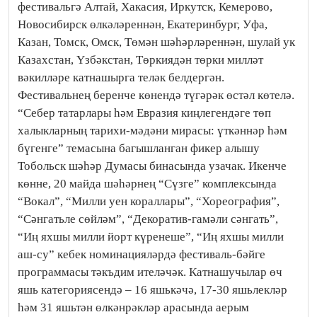
фестивальгә Алтай, Хакасия, Иркутск, Кемерово,
Новосибирск өлкәләреннән, Екатеринбург, Уфа,
Казан, Томск, Омск, Төмән шәһәрләреннән, шулай ук
Казахстан, Үзбәкстан, Төркиядән төрки милләт
вәкилләре катнашырга теләк белдергән.
Фестивальнең беренче көнендә түгәрәк өстәл көтелә.
“Себер татарлары һәм Евразия киңлегендәге төп
халыкларның тарихи-мәдәни мирасы: үткәннәр һәм
бүгенге” темасына багышланган фикер алышу
Тобольск шәһәр Думасы бинасында узачак. Икенче
көнне, 20 майда шәһәрнең “Сүзге” комплексында
“Вокал”, “Милли уен кораллары”, “Хореография”,
“Сәнгатьле сөйләм”, “Декоратив-гамәли сәнгать”,
“Иң яхшы милли йорт күренеше”, “Иң яхшы милли
аш-су” кебек номинацияләрдә фестиваль-бәйге
программасы тәкъдим ителәчәк. Катнашучылар өч
яшь категориясендә – 16 яшькәчә, 17-30 яшьлекләр
һәм 31 яшьтән өлкәнрәкләр арасында аерым