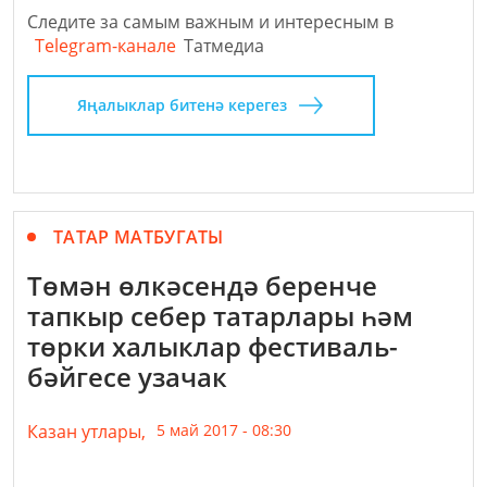
Следите за самым важным и интересным в
Telegram-канале
Татмедиа
Яңалыклар битенә керегез
ТАТАР МАТБУГАТЫ
Төмән өлкәсендә беренче
тапкыр себер татарлары һәм
төрки халыклар фестиваль-
бәйгесе узачак
Казан утлары,
5 май 2017 - 08:30