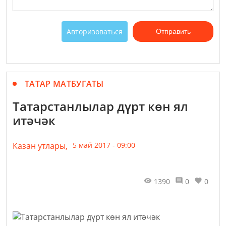
Авторизоваться
Отправить
ТАТАР МАТБУГАТЫ
Татарстанлылар дүрт көн ял
итәчәк
Казан утлары,
5 май 2017 - 09:00
1390
0
0