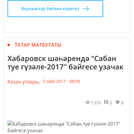
Яңалыклар битенә керегез
ТАТАР МАТБУГАТЫ
Хабаровск шәһәрендә "Сабан
туе гүзәле-2017" бәйгесе узачак
Казан утлары,
5 май 2017 - 08:00
1379
0
0