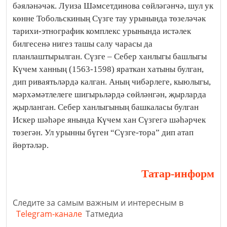
бәяләнәчәк. Луиза Шәмсетдинова сөйләгәнчә, шул ук
көнне Тобольскиның Сүзге тау урынында төзеләчәк
тарихи-этнографик комплекс урынында истәлек
билгесенә нигез ташы салу чарасы да
планлаштырылган. Сүзге – Себер ханлыгы башлыгы
Күчем ханның (1563-1598) яраткан хатыны булган,
дип риваятьләрдә калган. Аның чибәрлеге, кыюлыгы,
мәрхәмәтлелеге шигырьләрдә сөйләнгән, җырларда
җырланган. Себер ханлыгының башкаласы булган
Искер шәһәре янында Күчем хан Сүзгегә шәһәрчек
төзегән. Ул урынны бүген “Сүзге-тора” дип атап
йөртәләр.
Татар-информ
Следите за самым важным и интересным в
Telegram-канале
Татмедиа