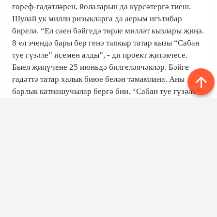
гореф-гадәтләрен, йолаларын да күрсәтергә тиеш.
Шулай ук милли ризыкларга да аерым игътибар
бирелә. “Ел саен бәйгедә төрле милләт кызлары җиңә.
8 ел эчендә бары бер генә тапкыр татар кызы “Сабан
туе гүзәле” исемен алды”, - ди проект җитәкчесе.
Быел җиңүчене 25 июньдә билгеләячәкләр. Бәйге
гадәттә татар халык биюе белән тәмамлана. Аны
барлык катнашучылар бергә бии. “Сабан туе гүзәле”
исемен алган туташ исә милли бәйрәмдәге көрәш
батырына бүләк тапшыра.
Татар-информ
Следите за самым важным и интересным в
Telegram-канале
Татмедиа
Яңалыклар битенә керегез