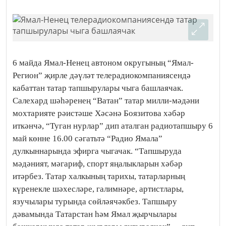
6 майда Ямал-Ненец автоном округының “Ямал-
Регион” җирле дәүләт телерадиокомпаниясендә
кабаттан татар тапшырулары чыга башлаячак.
Салехард шәһәренең “Ватан” татар милли-мәдәни
мохтарияте рәистәше Хәсәнә Боязитова хәбәр
иткәнчә, “Туган нурлар” дип аталган радиотапшыру 6
май көнне 16.00 сәгатьтә “Радио Ямала”
дулкыннарында эфирга чыгачак. “Тапшыруда
мәдәният, мәгариф, спорт яңалыкларын хәбәр
итәрбез. Татар халкының тарихы, татарларның
күренекле шәхесләре, галимнәре, артистлары,
язучылары турында сөйләячәкбез. Тапшыру
дәвамында Татарстан һәм Ямал җырчылары