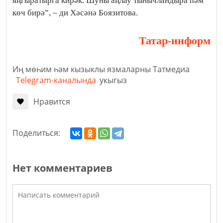
яңгыратырга кирәк. Шуны аңлау тынычландыра һәм
көч бирә”, – ди Хәсәнә Боязитова.
Татар-информ
Иң мөһим һәм кызыклы язмаларны Татмедиа
Telegram-каналында
укыгыз
Нравится
Поделиться:
Нет комментариев