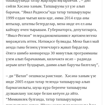
башкаруында татар җырлары яңгыраячак”, – дип
сөйли Хәсәнә ханым. Тапшыруны ул үзе алып
барачак. “Ямал Радиосы”нда татар тапшырулары
1999 елдан чыгып килә иде, әмма 2014 елда аны
яптылар, штатны бетерделәр, менә инде өч ел аны
кайтару өчен тырышам. Губернаторга, депутатларга,
“Ямал-Регион” телерадиокомпаниясе җитәкчелегенә
мөрәҗәгать иттек. Нәтиҗәсе булмады. Менә быел май
аенда гына безнең үтенечләргә җавап бирделәр.
Әлегә шимбә көннәрендә 30 минутлык программаны
үзем алып барачакмын, киләчәктә исәп – радиода
аерым штат булдырып, даими алып баручы билгеләү”,
– ди “Ватан” оешмасы рәистәше.
Хәсәнә ханым үзе
инде 2005 елдан татар телендә тапшырулар алып
бармаганлыгы, шуңа күрә беренче тапшыруны
дулкынлану хисләре белән көтүен дә әйтә.
“Мөмкинлек булганда, татар тапшыруларын