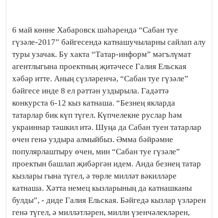
6 май көнне Хабаровск шәһәрендә “Сабан туе
гүзәле-2017” бәйгесендә катнашучыларны сайлап алу
туры узачак. Бу хакта “Татар-информ” мәгълүмат
агентлыгына проектның җитәчесе Галия Ельская
хәбәр итте. Аның сүзләренчә, “Сабан туе гүзәле”
бәйгесе инде 8 ел рәттән уздырыла. Гадәттә
конкурста 6-12 кыз катнаша. “Безнең якларда
татарлар бик күп түгел. Күпчелекне руслар һәм
украиннар тәшкил итә. Шуңа да Сабан туен татарлар
өчен генә уздыра алмыйбыз. Әмма бәйрәмне
популярлаштыру өчен, мин “Сабан туе гүзәле”
проектын башлап җибәргән идем. Анда безнең татар
кызлары гына түгел, ә төрле милләт вәкилләре
катнаша. Хәтта немец кызларының да катнашканы
булды”, - диде Галия Ельская. Бәйгедә кызлар үзләрен
генә түгел, ә милләтләрен, милли үзенчәлекләрен,