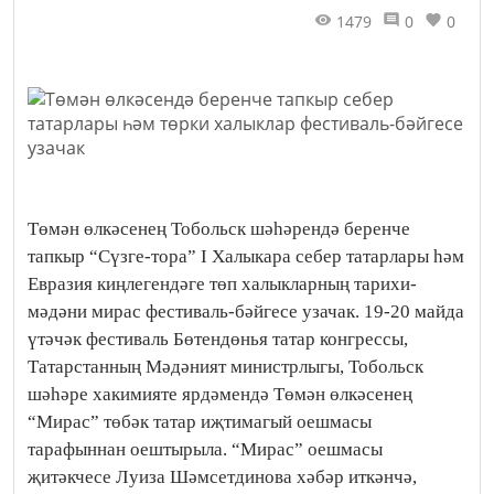
1479
0
0
Төмән өлкәсенең Тобольск шәһәрендә беренче
тапкыр “Сүзге-тора” I Халыкара себер татарлары һәм
Евразия киңлегендәге төп халыкларның тарихи-
мәдәни мирас фестиваль-бәйгесе узачак. 19-20 майда
үтәчәк фестиваль Бөтендөнья татар конгрессы,
Татарстанның Мәдәният министрлыгы, Тобольск
шәһәре хакимияте ярдәмендә Төмән өлкәсенең
“Мирас” төбәк татар иҗтимагый оешмасы
тарафыннан оештырыла. “Мирас” оешмасы
җитәкчесе Луиза Шәмсетдинова хәбәр иткәнчә,