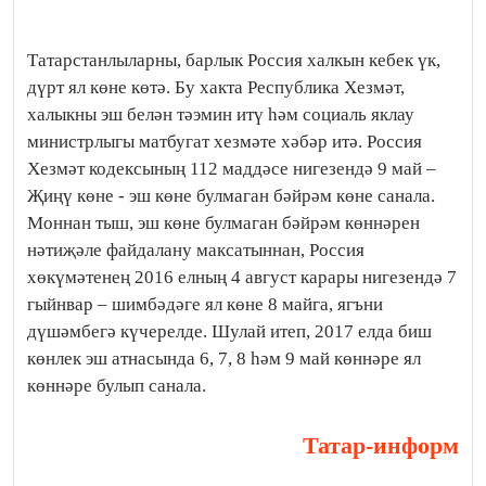
Татарстанлыларны, барлык Россия халкын кебек үк,
дүрт ял көне көтә. Бу хакта Республика Хезмәт,
халыкны эш белән тәэмин итү һәм социаль яклау
министрлыгы матбугат хезмәте хәбәр итә. Россия
Хезмәт кодексының 112 маддәсе нигезендә 9 май –
Җиңү көне - эш көне булмаган бәйрәм көне санала.
Моннан тыш, эш көне булмаган бәйрәм көннәрен
нәтиҗәле файдалану максатыннан, Россия
хөкүмәтенең 2016 елның 4 август карары нигезендә 7
гыйнвар – шимбәдәге ял көне 8 майга, ягъни
дүшәмбегә күчерелде. Шулай итеп, 2017 елда биш
көнлек эш атнасында 6, 7, 8 һәм 9 май көннәре ял
көннәре булып санала.
Татар-информ